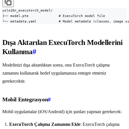
yolo26n_executorch_model/

├── model.pte               # ExecuTorch model file

└── metadata.yaml           # Model metadata (classes, image s
Dışa Aktarılan ExecuTorch Modellerini
Kullanma
#
Modelinizi dışa aktardıktan sonra, onu ExecuTorch çalışma
zamanını kullanarak hedef uygulamanıza entegre etmeniz
gerekecektir.
Mobil Entegrasyon
#
Mobil uygulamalar (iOS/Android) için şunları yapman gerekecek:
ExecuTorch Çalışma Zamanını Ekle
: ExecuTorch çalışma