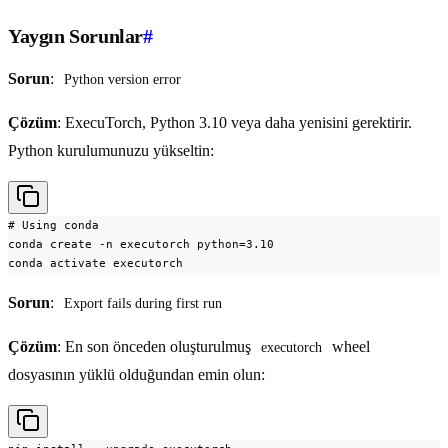
Yaygın Sorunlar
#
Sorun
:
Python version error
Çözüm
: ExecuTorch, Python 3.10 veya daha yenisini gerektirir.
Python kurulumunuzu yükseltin:
# Using conda

conda create -n executorch python=3.10

conda activate executorch
Sorun
:
Export fails during first run
Çözüm
: En son önceden oluşturulmuş
wheel
executorch
dosyasının yüklü olduğundan emin olun: