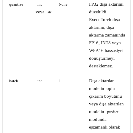
FP32 dışa aktarımı
quantize
int
None
veya
düzeltildi.
str
ExecuTorch dışa
aktarımı, dışa
aktarma zamanında
FP16, INT8 veya
W8A16 hassasiyet
dönüştürmeyi
desteklemez.
Dışa aktarılan
batch
int
1
modelin toplu
çıkarım boyutunu
veya dışa aktarılan
modelin
predict
modunda
eşzamanlı olarak