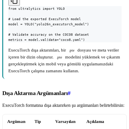
from ultralytics import YOLO

# Load the exported ExecuTorch model

model = YOLO("yolo26n_executorch_model")

# Validate accuracy on the COCO8 dataset

metrics = model.val(data="coco8.yaml")
ExecuTorch dışa aktarımları, bir
dosyası ve meta veriler
.pte
içeren bir dizin oluşturur.
modelini yüklemek ve çıkarım
.pte
gerçekleştirmek için mobil veya gömülü uygulamanızdaki
ExecuTorch çalışma zamanını kullanın.
Dışa Aktarma Argümanları
#
ExecuTorch formatına dışa aktarırken şu argümanları belirtebilirsin:
Argüman
Tip
Varsayılan
Açıklama