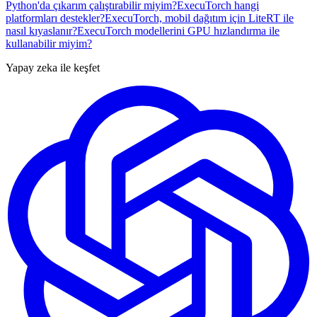
Python'da çıkarım çalıştırabilir miyim?
ExecuTorch hangi
platformları destekler?
ExecuTorch, mobil dağıtım için LiteRT ile
nasıl kıyaslanır?
ExecuTorch modellerini GPU hızlandırma ile
kullanabilir miyim?
Yapay zeka ile keşfet