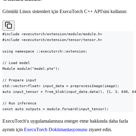
Gömülü Linux sistemleri için ExecuTorch C++ API'sini kullanın:
#include <executorch/extension/module/module.h>

#include <executorch/extension/tensor/tensor.h>

using namespace ::executorch::extension;

// Load model

Module module("model.pte");

// Prepare input

std::vector<float> input_data = preprocessImage(image);

auto input_tensor = from_blob(input_data.data(), {1, 3, 640, 64
// Run inference

const auto outputs = module.forward(input_tensor);
ExecuTorch'u uygulamalarınıza entegre etme hakkında daha fazla
ayrıntı için
ExecuTorch Dokümantasyonunu
ziyaret edin.