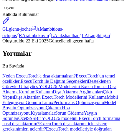
başvur.
Katkıda Bulunanlar
13
GL
glenn-jocher
AM
ambitious-
2
2
2
1
octopus
RA
raimbekovm
LA
lakshanthad
LA
Laughing-q
Oluşturuldu
22 Eki 2025
Güncellendi
geçen hafta
Yorumlar
Bu Sayfada
Neden ExecuTorch'a dışa aktarmalısın?
ExecuTorch'un temel
özellikleri
ExecuTorch ile Dağıtım Seçenekleri
Desteklenen
Görevler
Ultralytics YOLO26 Modellerini ExecuTorch'a Dışa
Aktarma
Kurulum
Kullanım
Dışa Aktarma Argümanları
Çıktı
Yapısı
Dışa Aktarılan ExecuTorch Modellerini Kullanma
Mobil
Entegrasyon
Gömülü Linux
Performans Optimizasyonu
Model
Boyutu Optimizasyonu
Çıkarım Hızı
Optimizasyonu
Kıyaslamalar
Sorun Giderme
Yaygın
Sorunlar
Özet
SSS
Bir YOLO26 modelini ExecuTorch formatına
nasıl dışa aktarırım?
ExecuTorch dışa aktarımı için sistem
gereksinimleri nelerdir?
ExecuTorch modelleriyle doğrudan