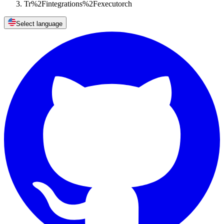
Tr%2Fintegrations%2Fexecutorch
Select language