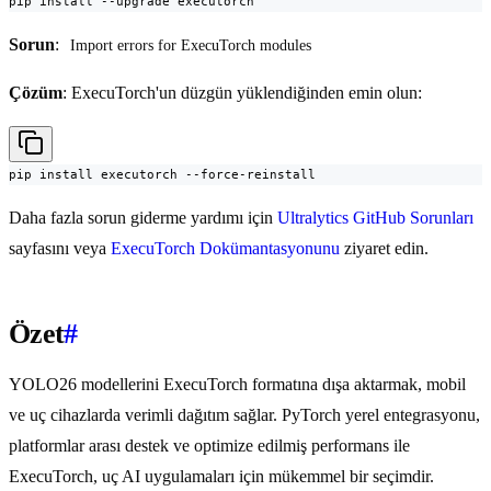
pip install --upgrade executorch
Sorun
:
Import errors for ExecuTorch modules
Çözüm
: ExecuTorch'un düzgün yüklendiğinden emin olun:
pip install executorch --force-reinstall
Daha fazla sorun giderme yardımı için
Ultralytics GitHub Sorunları
sayfasını veya
ExecuTorch Dokümantasyonunu
ziyaret edin.
Özet
#
YOLO26 modellerini ExecuTorch formatına dışa aktarmak, mobil
ve uç cihazlarda verimli dağıtım sağlar. PyTorch yerel entegrasyonu,
platformlar arası destek ve optimize edilmiş performans ile
ExecuTorch, uç AI uygulamaları için mükemmel bir seçimdir.