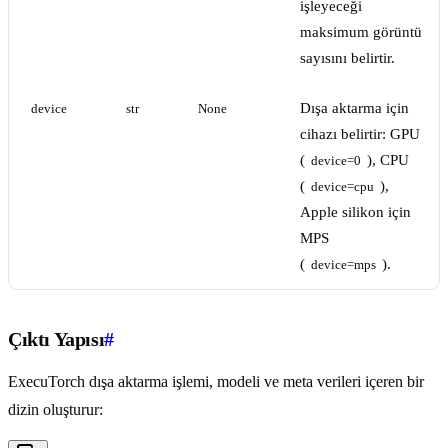
işleyeceği
maksimum görüntü
sayısını belirtir.
Dışa aktarma için
device
str
None
cihazı belirtir: GPU
(
), CPU
device=0
(
),
device=cpu
Apple silikon için
MPS
(
).
device=mps
Çıktı Yapısı
#
ExecuTorch dışa aktarma işlemi, modeli ve meta verileri içeren bir
dizin oluşturur: