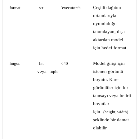
Çeşitli dağıtım
format
str
'executorch'
ortamlarıyla
uyumluluğu
tanımlayan, dışa
aktarılan model
için hedef format.
Model girişi için
imgsz
int
640
veya
istenen görüntü
tuple
boyutu. Kare
görüntüler için bir
tamsayı veya belirli
boyutlar
için
(height, width)
şeklinde bir demet
olabilir.