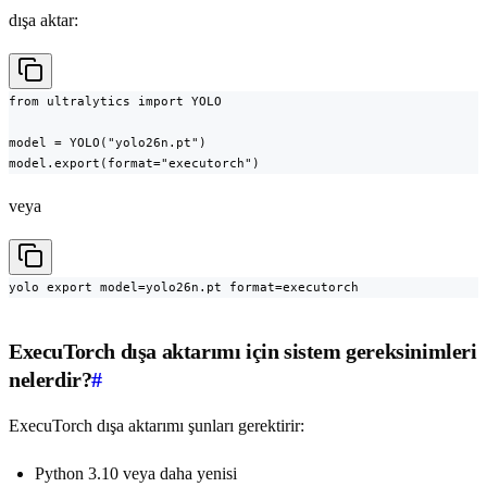
dışa aktar:
from ultralytics import YOLO

model = YOLO("yolo26n.pt")

model.export(format="executorch")
veya
yolo export model=yolo26n.pt format=executorch
ExecuTorch dışa aktarımı için sistem gereksinimleri
nelerdir?
#
ExecuTorch dışa aktarımı şunları gerektirir:
Python 3.10 veya daha yenisi