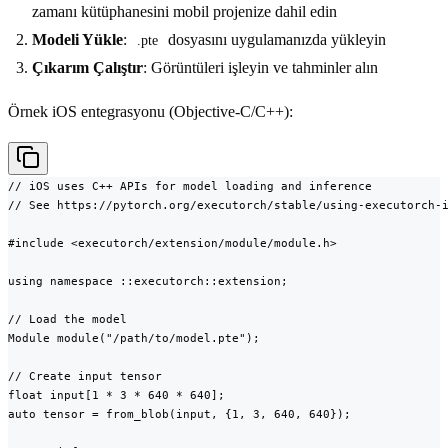
zamanı kütüphanesini mobil projenize dahil edin
Modeli Yükle
:
dosyasını uygulamanızda yükleyin
.pte
Çıkarım Çalıştır
: Görüntüleri işleyin ve tahminler alın
Örnek iOS entegrasyonu (Objective-C/C++):
// iOS uses C++ APIs for model loading and inference

// See https://pytorch.org/executorch/stable/using-executorch-i
#include <executorch/extension/module/module.h>

using namespace ::executorch::extension;

// Load the model

Module module("/path/to/model.pte");

// Create input tensor

float input[1 * 3 * 640 * 640];

auto tensor = from_blob(input, {1, 3, 640, 640});
