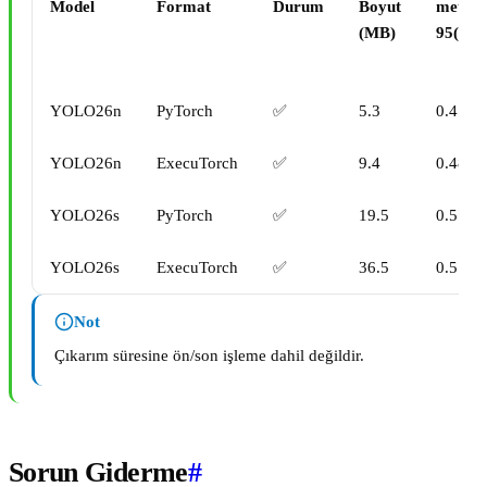
Model
Format
Durum
Boyut
metric
(MB)
95(B)
YOLO26n
PyTorch
✅
5.3
0.4790
YOLO26n
ExecuTorch
✅
9.4
0.4800
YOLO26s
PyTorch
✅
19.5
0.5730
YOLO26s
ExecuTorch
✅
36.5
0.5780
Not
Çıkarım süresine ön/son işleme dahil değildir.
Sorun Giderme
#