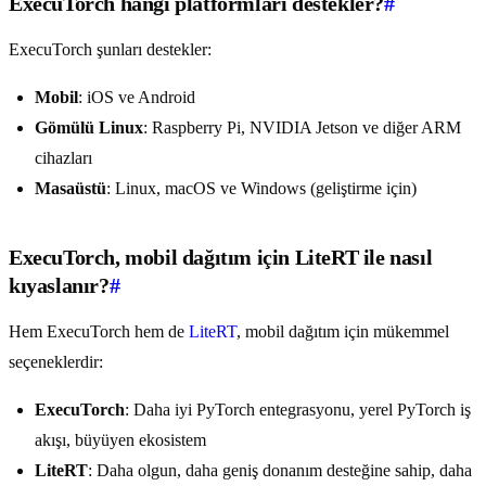
ExecuTorch hangi platformları destekler?
#
ExecuTorch şunları destekler:
Mobil
: iOS ve Android
Gömülü Linux
: Raspberry Pi, NVIDIA Jetson ve diğer ARM
cihazları
Masaüstü
: Linux, macOS ve Windows (geliştirme için)
ExecuTorch, mobil dağıtım için LiteRT ile nasıl
kıyaslanır?
#
Hem ExecuTorch hem de
LiteRT
, mobil dağıtım için mükemmel
seçeneklerdir:
ExecuTorch
: Daha iyi PyTorch entegrasyonu, yerel PyTorch iş
akışı, büyüyen ekosistem
LiteRT
: Daha olgun, daha geniş donanım desteğine sahip, daha