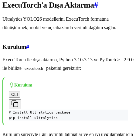
ExecuTorch'a Dışa Aktarma
#
Ultralytics YOLO26 modellerini ExecuTorch formatına
dönüştürmek, mobil ve uç cihazlarda verimli dağıtım sağlar.
Kurulum
#
ExecuTorch ile dışa aktarma, Python 3.10-3.13 ve PyTorch >= 2.9.0
ile birlikte
paketini gerektirir:
executorch
Kurulum
CLI
# Install Ultralytics package

pip install ultralytics
Kurulum süreciyle ilgili ayrıntılı talimatlar ve en iyi uygulamalar için