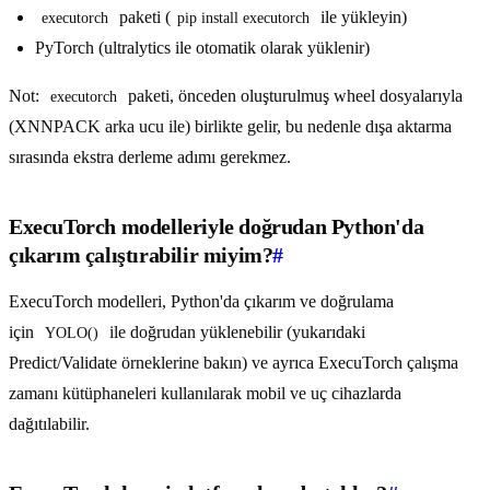
paketi (
ile yükleyin)
executorch
pip install executorch
PyTorch (ultralytics ile otomatik olarak yüklenir)
Not:
paketi, önceden oluşturulmuş wheel dosyalarıyla
executorch
(XNNPACK arka ucu ile) birlikte gelir, bu nedenle dışa aktarma
sırasında ekstra derleme adımı gerekmez.
ExecuTorch modelleriyle doğrudan Python'da
çıkarım çalıştırabilir miyim?
#
ExecuTorch modelleri, Python'da çıkarım ve doğrulama
için
ile doğrudan yüklenebilir (yukarıdaki
YOLO()
Predict/Validate örneklerine bakın) ve ayrıca ExecuTorch çalışma
zamanı kütüphaneleri kullanılarak mobil ve uç cihazlarda
dağıtılabilir.