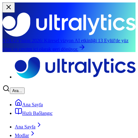
YOLO Vision 2026:
Küresel vizyon AI etkinliği 13 Eylül'de yüz
yüze ve çevrim içi olarak geri dönüyor.
Ana içeriğe geç
Ara...
Ana Sayfa
Hızlı Baőlangıç
Ana Sayfa
Modlar