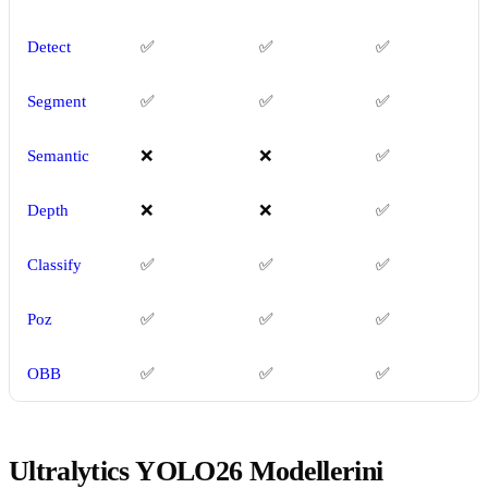
Detect
✅
✅
✅
Segment
✅
✅
✅
Semantic
❌
❌
✅
Depth
❌
❌
✅
Classify
✅
✅
✅
Poz
✅
✅
✅
OBB
✅
✅
✅
Ultralytics YOLO26 Modellerini