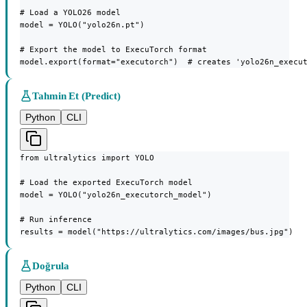
# Load a YOLO26 model

model = YOLO("yolo26n.pt")

# Export the model to ExecuTorch format

model.export(format="executorch")  # creates 'yolo26n_execu
Tahmin Et (Predict)
Python
CLI
from ultralytics import YOLO

# Load the exported ExecuTorch model

model = YOLO("yolo26n_executorch_model")

# Run inference

results = model("https://ultralytics.com/images/bus.jpg")
Doğrula
Python
CLI