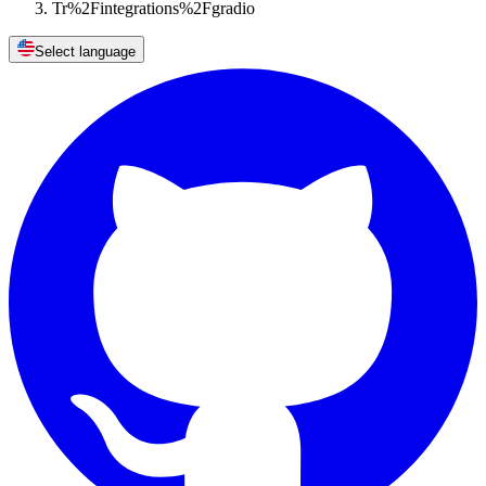
Tr%2Fintegrations%2Fgradio
Select language