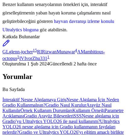
Benzer kullanım senaryolarının örnekleri için, interaktif
görselleştirmenin yaban hayatı koruma çalışmalarını nasıl
geliştirebileceğini gösteren
hayvan davranışı izleme konulu
Ultralytics bloguna
göz atabilirsin.
Katkıda Bulunanlar
15
4
GL
glenn-jocher
RI
RizwanMunawar
AM
ambitious-
1
1
octopus
IV
IvorZhu331
Oluşturulma
1 Şub 2024
Güncellendi
2 hafta önce
Yorumlar
Bu Sayfada
İnteraktif Nesne Algılamaya Giriş
Nesne Algılama İçin Neden
Gradio Kullanmalısın?
Gradio Nasıl Kurulur
Arayüz Nasıl
Kullanılır
Örnek Kullanım Durumları
Kullanım Örneği
Parametre
Açıklaması
Gradio Arayüz Bileşenleri
SSS
Nesne algılama için
Gradio'yu Ultralytics YOLO26 ile nasıl kullanırım?
Ultralytics
YOLO26 nesne algılama için Gradio kullanmanın faydaları
nelerdir?
Gradio ve Ultralytics YOLO26'yı eğitim amaçlı birlikte