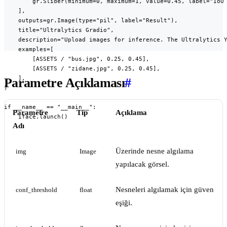
        gr.Slider(minimum=0, maximum=1, value=0.45, label="IoU 
    ],

    outputs=gr.Image(type="pil", label="Result"),

    title="Ultralytics Gradio",

    description="Upload images for inference. The Ultralytics Y
    examples=[

        [ASSETS / "bus.jpg", 0.25, 0.45],

        [ASSETS / "zidane.jpg", 0.25, 0.45],

    ],

Parametre Açıklaması
#
)

if __name__ == "__main__":

Parametre
Tip
Açıklama
    iface.launch()
Adı
Üzerinde nesne algılama
img
Image
yapılacak görsel.
Nesneleri algılamak için güven
conf_threshold
float
eşiği.