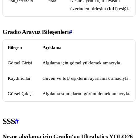
Nesne ayrımı için kesişim
iou_threshold
float
üzerinden birleşim (IoU) eşiği.
Gradio Arayüz Bileşenleri
#
Bileşen
Açıklama
Görsel Girişi
Algılama için görsel yüklemek amacıyla.
Kaydırıcılar
Güven ve IoU eşiklerini ayarlamak amacıyla.
Görsel Çıkışı
Algılama sonuçlarını görüntülemek amacıyla.
SSS
#
Nesne algılama için Gradio'yu Ultralytics YOLO26