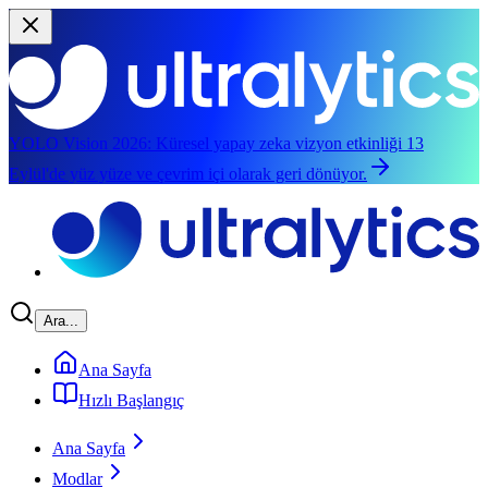
YOLO Vision 2026:
Küresel yapay zeka vizyon etkinliği 13
Eylül'de yüz yüze ve çevrim içi olarak geri dönüyor.
Ana içeriğe atla
Ara...
Ana Sayfa
Hızlı Başlangıç
Ana Sayfa
Modlar