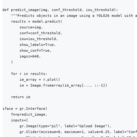
def predict_image(img, conf_threshold, iou_threshold):

    """Predicts objects in an image using a YOLO26 model with a
    results = model.predict(

        source=img,

        conf=conf_threshold,

        iou=iou_threshold,

        show_labels=True,

        show_conf=True,

        imgsz=640,

    )

    for r in results:

        im_array = r.plot()

        im = Image.fromarray(im_array[..., ::-1])

    return im

iface = gr.Interface(

    fn=predict_image,

    inputs=[

        gr.Image(type="pil", label="Upload Image"),

        gr.Slider(minimum=0, maximum=1, value=0.25, label="Conf