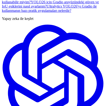
kullanabilir miyim?
YOLO26 için Gradio arayüzündeki güven ve
IoU eşiklerini nasıl ayarlarım?
Ultralytics YOLO26'yı Gradio ile
kullanmanın bazı pratik uygulamaları nelerdir?
Yapay zeka ile keşfet