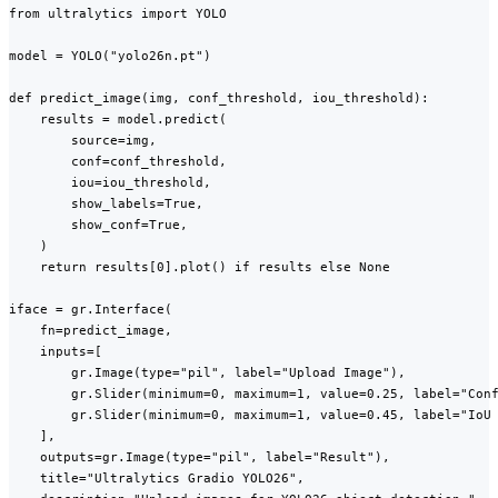
from ultralytics import YOLO

model = YOLO("yolo26n.pt")

def predict_image(img, conf_threshold, iou_threshold):

    results = model.predict(

        source=img,

        conf=conf_threshold,

        iou=iou_threshold,

        show_labels=True,

        show_conf=True,

    )

    return results[0].plot() if results else None

iface = gr.Interface(

    fn=predict_image,

    inputs=[

        gr.Image(type="pil", label="Upload Image"),

        gr.Slider(minimum=0, maximum=1, value=0.25, label="Conf
        gr.Slider(minimum=0, maximum=1, value=0.45, label="IoU 
    ],

    outputs=gr.Image(type="pil", label="Result"),

    title="Ultralytics Gradio YOLO26",
