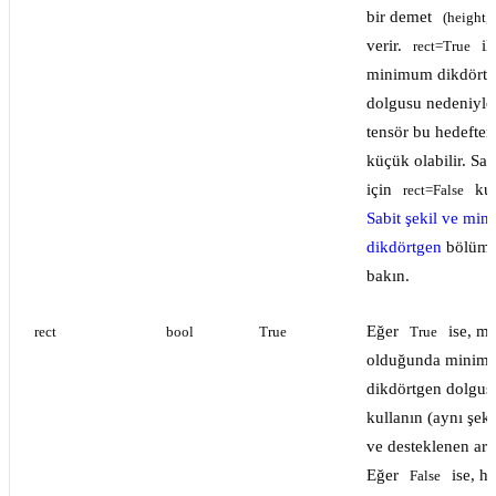
bir demet
(height, 
verir.
il
rect=True
minimum dikdört
dolgusu nedeniyle
tensör bu hedefte
küçük olabilir. Sab
için
kul
rect=False
Sabit şekil ve mi
dikdörtgen
bölüm
bakın.
Eğer
ise, 
rect
bool
True
True
olduğunda minim
dikdörtgen dolgus
kullanın (aynı şeki
ve desteklenen ark
Eğer
ise, h
False