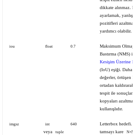
dikkate alınmaz. B
ayarlamak, yanlış
pozitifleri azaltma
yardımcı olabilir.
Maksimum Olmay
iou
float
0.7
Bastırma (NMS) iç
Kesişim Üzerine Bi
(IoU) eşiği. Daha
değerler, örtüşen k
ortadan kaldırarak
tespit ile sonuçlanı
kopyaları azaltmak
kullanışlıdır.
Letterbox hedefi. 
imgsz
int
640
veya
tamsayı kare
tuple
N×N