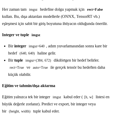
Her zaman tam
hedefine dolgu yapmak için
imgsz
rect=False
kullan. Bu, dışa aktarılan modellerle (ONNX, TensorRT vb.)
eşleşmesi için sabit bir giriş boyutuna ihtiyacın olduğunda önerilir.
Integer ve tuple
imgsz
Bir
integer
, adım yuvarlamasından sonra kare bir
imgsz=640
hedef
haline gelir.
(640, 640)
Bir
tuple
dikdörtgen bir hedef belirler.
imgsz=(384, 672)
ve
ile gerçek tensör bu hedeften daha
rect=True
auto=True
küçük olabilir.
Eğitim ve tahmin/dışa aktarma
Eğitim yalnızca tek bir integer
kabul eder (
listesi en
imgsz
[h, w]
büyük değerle zorlanır). Predict ve export, bir integer veya
bir
tuple kabul eder.
(height, width)