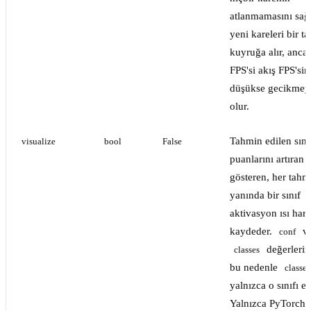
atlanmamasını sağ
yeni kareleri bir 
kuyruğa alır, anca
FPS'si akış FPS'si
düşükse gecikmey
olur.
Tahmin edilen sını
visualize
bool
False
puanlarını artıran p
gösteren, her tahm
yanında bir sınıf
aktivasyon ısı hari
kaydeder.
v
conf
değerlerin
classes
bu nedenle
classes
yalnızca o sınıfı eş
Yalnızca PyTorch 