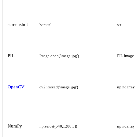
screenshot
'screen'
str
PIL
Image.open('image.jpg')
PIL.Image
OpenCV
cv2.imread('image.jpg')
np.ndarray
NumPy
np.zeros((640,1280,3))
np.ndarray