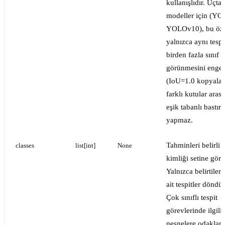
kullanışlıdır. Uçta
modeller için (Y
YOLOv10), bu öze
yalnızca aynı tespi
birden fazla sınıf e
görünmesini engel
(IoU=1.0 kopyalar
farklı kutular aras
eşik tabanlı bastır
yapmaz.
Tahminleri belirli b
classes
list[int]
None
kimliği setine göre 
Yalnızca belirtilen 
ait tespitler döndür
Çok sınıflı tespit
görevlerinde ilgili
nesnelere odaklan