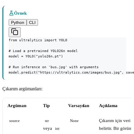
Örnek
Python
CLI
from ultralytics import YOLO

# Load a pretrained YOLO26n model

model = YOLO("yolo26n.pt")

# Run inference on 'bus.jpg' with arguments

model.predict("https://ultralytics.com/images/bus.jpg", sav
Çıkarım argümanları:
Argüman
Tip
Varsayılan
Açıklama
Çıkarım için veri 
source
str
None
veya
belirtir. Bir görünt
int