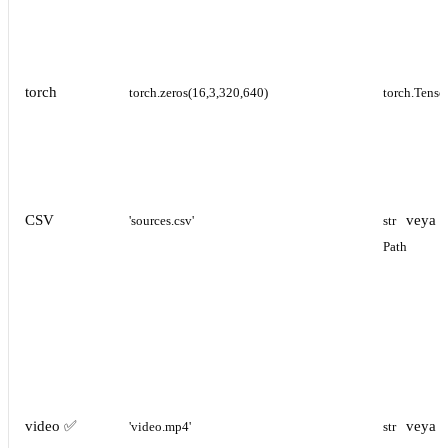
torch
torch.zeros(16,3,320,640)
torch.Tenso
CSV
veya
'sources.csv'
str
Path
video ✅
veya
'video.mp4'
str