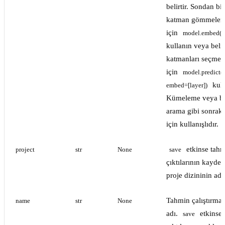
belirtir. Sondan bi
katman gömmeleri
için
model.embed(s
kullanın veya belir
katmanları seçmek
için
model.predict(s
kull
embed=[layer])
Kümeleme veya be
arama gibi sonraki
için kullanışlıdır.
etkinse tah
project
str
None
save
çıktılarının kayded
proje dizininin adı
Tahmin çalıştırmas
name
str
None
adı.
etkinse
save