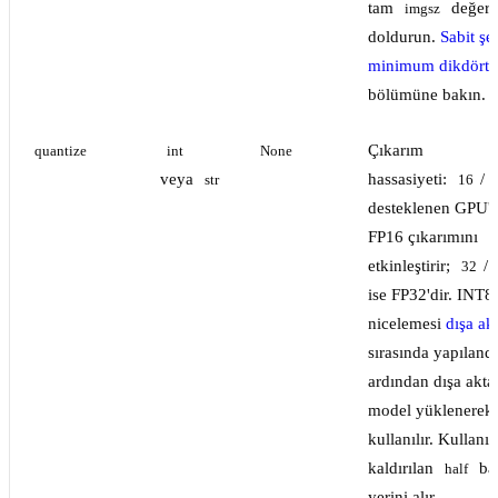
tam
değeri
imgsz
doldurun.
Sabit şe
minimum dikdört
bölümüne bakın.
Çıkarım
quantize
int
None
veya
hassasiyeti:
/
str
16
"
desteklenen GPU'l
FP16 çıkarımını
etkinleştirir;
/
32
ise FP32'dir. INT
nicelemesi
dışa ak
sırasında yapılandır
ardından dışa akta
model yüklenerek
kullanılır. Kullan
kaldırılan
ba
half
yerini alır.