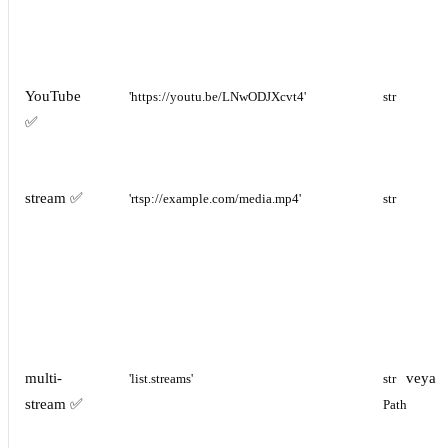
YouTube
'https://youtu.be/LNwODJXcvt4'
str
✅
stream ✅
'rtsp://example.com/media.mp4'
str
multi-
veya
'list.streams'
str
stream ✅
Path