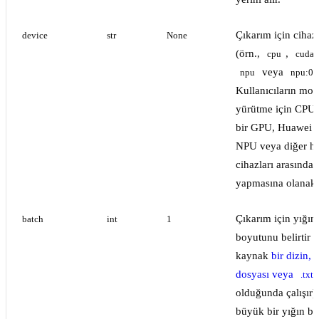
Çıkarım için cihazı 
device
str
None
(örn.,
,
cpu
cuda:
veya
npu
npu:0
Kullanıcıların mod
yürütme için CPU, 
bir GPU, Huawei 
NPU veya diğer h
cihazları arasında
yapmasına olanak t
Çıkarım için yığın
batch
int
1
boyutunu belirtir (
kaynak
bir dizin, 
dosyası veya
.txt
olduğunda çalışır)
büyük bir yığın b