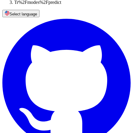
Tr%2Fmodes%2Fpredict
Select language