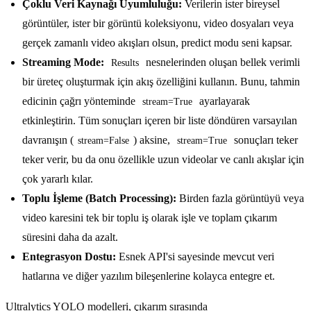
Çoklu Veri Kaynağı Uyumluluğu:
Verilerin ister bireysel
görüntüler, ister bir görüntü koleksiyonu, video dosyaları veya
gerçek zamanlı video akışları olsun, predict modu seni kapsar.
Streaming Mode:
nesnelerinden oluşan bellek verimli
Results
bir üreteç oluşturmak için akış özelliğini kullanın. Bunu, tahmin
edicinin çağrı yönteminde
ayarlayarak
stream=True
etkinleştirin. Tüm sonuçları içeren bir liste döndüren varsayılan
davranışın (
) aksine,
sonuçları teker
stream=False
stream=True
teker verir, bu da onu özellikle uzun videolar ve canlı akışlar için
çok yararlı kılar.
Toplu İşleme (Batch Processing):
Birden fazla görüntüyü veya
video karesini tek bir toplu iş olarak işle ve toplam çıkarım
süresini daha da azalt.
Entegrasyon Dostu:
Esnek API'si sayesinde mevcut veri
hatlarına ve diğer yazılım bileşenlerine kolayca entegre et.
Ultralytics YOLO modelleri, çıkarım sırasında