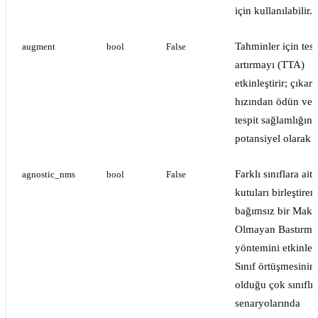
için kullanılabilir.
Tahminler için tes
augment
bool
False
artırmayı (TTA)
etkinleştirir; çıkar
hızından ödün ver
tespit sağlamlığını
potansiyel olarak ar
Farklı sınıflara ait
agnostic_nms
bool
False
kutuları birleştiren
bağımsız bir Mak
Olmayan Bastırm
yöntemini etkinleşti
Sınıf örtüşmesinin
olduğu çok sınıflı 
senaryolarında