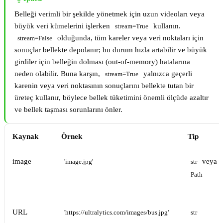
Belleği verimli bir şekilde yönetmek için uzun videoları veya
büyük veri kümelerini işlerken
kullanın.
stream=True
olduğunda, tüm kareler veya veri noktaları için
stream=False
sonuçlar bellekte depolanır; bu durum hızla artabilir ve büyük
girdiler için belleğin dolması (out-of-memory) hatalarına
neden olabilir. Buna karşın,
yalnızca geçerli
stream=True
karenin veya veri noktasının sonuçlarını bellekte tutan bir
üreteç kullanır, böylece bellek tüketimini önemli ölçüde azaltır
ve bellek taşması sorunlarını önler.
Kaynak
Örnek
Tip
image
veya
'image.jpg'
str
Path
URL
'https://ultralytics.com/images/bus.jpg'
str