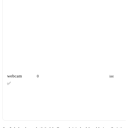
webcam
0
int
✅