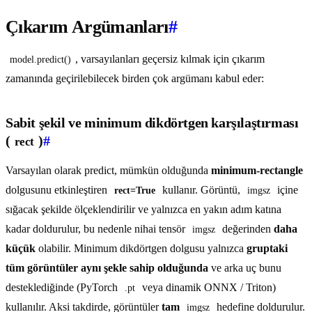
Çıkarım Argümanları
#
, varsayılanları geçersiz kılmak için çıkarım
model.predict()
zamanında geçirilebilecek birden çok argümanı kabul eder:
Sabit şekil ve minimum dikdörtgen karşılaştırması
(
)
#
rect
Varsayılan olarak predict, mümkün olduğunda
minimum-rectangle
dolgusunu etkinleştiren
kullanır. Görüntü,
içine
rect=True
imgsz
sığacak şekilde ölçeklendirilir ve yalnızca en yakın adım katına
kadar doldurulur, bu nedenle nihai tensör
değerinden
daha
imgsz
küçük
olabilir. Minimum dikdörtgen dolgusu yalnızca
gruptaki
tüm görüntüler aynı şekle sahip olduğunda
ve arka uç bunu
desteklediğinde (PyTorch
veya dinamik ONNX / Triton)
.pt
kullanılır. Aksi takdirde, görüntüler
tam
hedefine doldurulur.
imgsz