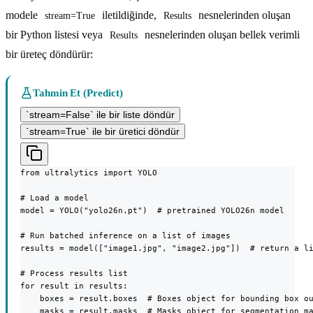
modele
iletildiğinde,
nesnelerinden oluşan
stream=True
Results
bir Python listesi veya
nesnelerinden oluşan bellek verimli
Results
bir üreteç döndürür:
Tahmin Et (Predict)
`stream=False` ile bir liste döndür
`stream=True` ile bir üretici döndür
from ultralytics import YOLO

# Load a model

model = YOLO("yolo26n.pt")  # pretrained YOLO26n model

# Run batched inference on a list of images

results = model(["image1.jpg", "image2.jpg"])  # return a li
# Process results list

for result in results:

    boxes = result.boxes  # Boxes object for bounding box ou
    masks = result.masks  # Masks object for segmentation ma