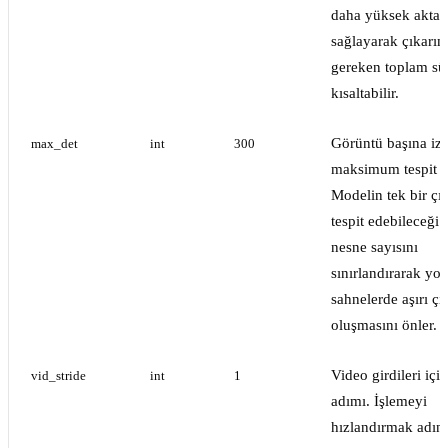
daha yüksek aktar
sağlayarak çıkarım
gereken toplam sü
kısaltabilir.
Görüntü başına izi
max_det
int
300
maksimum tespit sa
Modelin tek bir çı
tespit edebileceği
nesne sayısını
sınırlandırarak yo
sahnelerde aşırı çık
oluşmasını önler.
Video girdileri içi
vid_stride
int
1
adımı. İşlemeyi
hızlandırmak adın