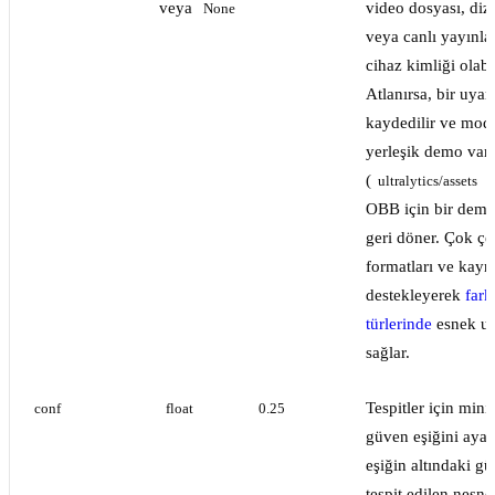
veya
video dosyası, diz
None
veya canlı yayınlar
cihaz kimliği olabil
Atlanırsa, bir uyar
kaydedilir ve mod
yerleşik demo varl
(
v
ultralytics/assets
OBB için bir demo
geri döner. Çok çeş
formatları ve kayn
destekleyerek
fark
türlerinde
esnek u
sağlar.
Tespitler için mi
conf
float
0.25
güven eşiğini ayar
eşiğin altındaki g
tespit edilen nesne