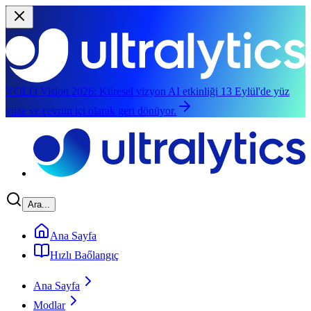
YOLO Vision 2026:
Küresel vizyon AI etkinliği 13 Eylül'de yüz
yüze ve çevrim içi olarak geri dönüyor.
Ana içeriğe geç
Ara...
Ana Sayfa
Hızlı Baőlangıç
Ana Sayfa
Modlar