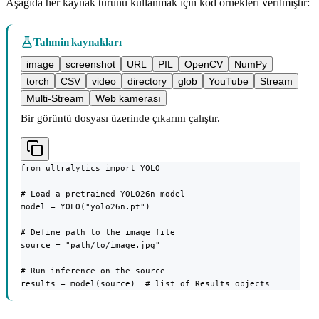
Aşağıda her kaynak türünü kullanmak için kod örnekleri verilmiştir:
Tahmin kaynakları
image
screenshot
URL
PIL
OpenCV
NumPy
torch
CSV
video
directory
glob
YouTube
Stream
Multi-Stream
Web kamerası
Bir görüntü dosyası üzerinde çıkarım çalıştır.
from ultralytics import YOLO

# Load a pretrained YOLO26n model

model = YOLO("yolo26n.pt")

# Define path to the image file

source = "path/to/image.jpg"

# Run inference on the source

results = model(source)  # list of Results objects