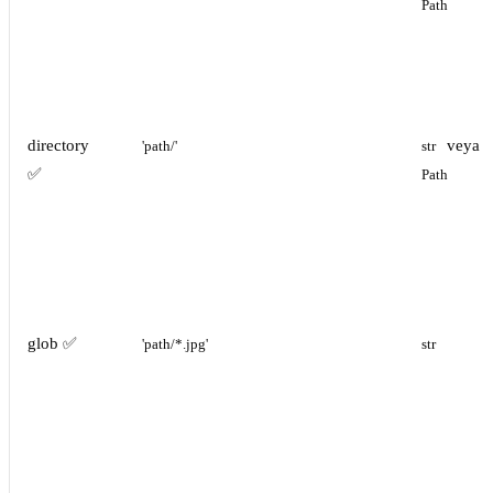
Path
directory
veya
'path/'
str
✅
Path
glob ✅
'path/*.jpg'
str