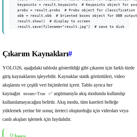
    keypoints = result.keypoints  # Keypoints object for pos
    probs = result.probs  # Probs object for classification 
    obb = result.obb  # Oriented boxes object for OBB output
    result.show()  # display to screen

    result.save(filename="result.jpg")  # save to disk
Çıkarım Kaynakları
#
YOLO26, aşağıdaki tabloda gösterildiği gibi çıkarım için farklı türde
giriş kaynaklarını işleyebilir. Kaynaklar statik görüntüleri, video
akışlarını ve çeşitli veri biçimlerini içerir. Tablo ayrıca her
kaynağın
✅ argümanıyla akış modunda kullanılıp
stream=True
kullanılamayacağını belirtir. Akış modu, tüm kareleri belleğe
yüklemek yerine bir sonuç üreteci oluşturduğu için videoları veya
canlı akışları işlemek için faydalıdır.
İpucu