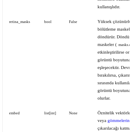
kullanışlıdır.
Yüksek çözünürlü
retina_masks
bool
False
bölütleme maskele
döndürür. Döndür
maskeler (
masks.d
etkinleştirilirse ori
görüntü boyutuna
eşleşecektir. Devre
bırakılırsa, çıkarım
sırasında kullanıla
görüntü boyutuna 
olurlar.
Öznitelik vektörler
embed
list[int]
None
veya
gömmelerin
çıkarılacağı katma