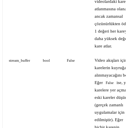
videolardaki karel
atlanmasına olanak
ancak zamansal
çözünürlükten ödün
1 değeri her kareyi 
daha yüksek değerl
kare atlar.
Video akışları için
stream_buffer
bool
False
karelerin kuyruğa 
alınmayacağını beli
Eğer
ise, y
False
karelere yer açmak
eski kareler düşür
(gerçek zamanlı
uygulamalar için 
edilmiştir). Eğer
T
hiçbir karenin