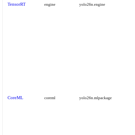
TensorRT
engine
yolo26n.engine
CoreML
coreml
yolo26n.mlpackage