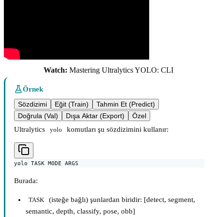
Watch:
Mastering Ultralytics YOLO: CLI
Örnek
Sözdizimi
Eğit (Train)
Tahmin Et (Predict)
Doğrula (Val)
Dışa Aktar (Export)
Özel
Ultralytics
komutları şu sözdizimini kullanır:
yolo
yolo TASK MODE ARGS
Burada:
(isteğe bağlı) şunlardan biridir: [detect, segment,
TASK
semantic, depth, classify, pose, obb]