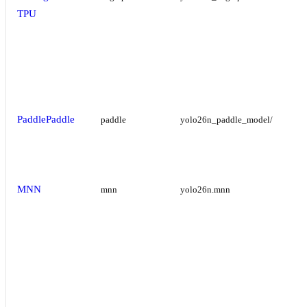
TPU
PaddlePaddle
paddle
yolo26n_paddle_model/
MNN
mnn
yolo26n.mnn