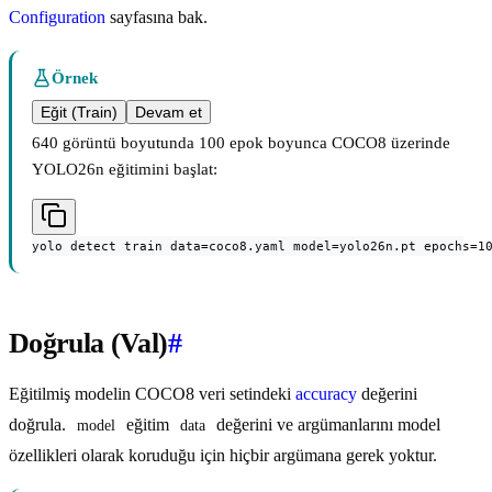
Configuration
sayfasına bak.
Örnek
Eğit (Train)
Devam et
640 görüntü boyutunda 100 epok boyunca COCO8 üzerinde
YOLO26n eğitimini başlat:
yolo detect train data=coco8.yaml model=yolo26n.pt epochs=1
Doğrula (Val)
#
Eğitilmiş modelin COCO8 veri setindeki
accuracy
değerini
doğrula.
eğitim
değerini ve argümanlarını model
model
data
özellikleri olarak koruduğu için hiçbir argümana gerek yoktur.