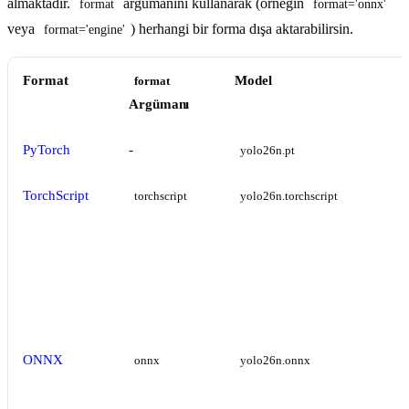
almaktadır.
argümanını kullanarak (örneğin
format
format='onnx'
veya
) herhangi bir forma dışa aktarabilirsin.
format='engine'
Format
Model
format
Argümanı
PyTorch
-
yolo26n.pt
TorchScript
torchscript
yolo26n.torchscript
ONNX
onnx
yolo26n.onnx