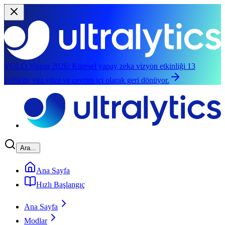
YOLO Vision 2026:
Küresel yapay zeka vizyon etkinliği 13
Eylül'de yüz yüze ve çevrim içi olarak geri dönüyor.
Ana içeriğe atla
Ara...
Ana Sayfa
Hızlı Başlangıç
Ana Sayfa
Modlar