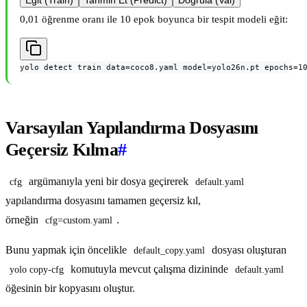
Eğit (Train)
Tahmin Et (Predict)
Doğrula (Val)
0,01 öğrenme oranı ile 10 epok boyunca bir tespit modeli eğit:
yolo detect train data=coco8.yaml model=yolo26n.pt epochs=1
Varsayılan Yapılandırma Dosyasını
Geçersiz Kılma
#
argümanıyla yeni bir dosya geçirerek
cfg
default.yaml
yapılandırma dosyasını tamamen geçersiz kıl,
örneğin
.
cfg=custom.yaml
Bunu yapmak için öncelikle
dosyası oluşturan
default_copy.yaml
komutuyla mevcut çalışma dizininde
yolo copy-cfg
default.yaml
öğesinin bir kopyasını oluştur.