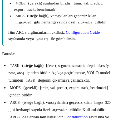
(gerekli) şunlardan biridir: [train, val, predict,
MODE
export, track, benchmark]
(isteğe bağlı), varsayılanları geçersiz kılan
ARGS
gibi herhangi sayıda özel
çiftidir.
imgsz=320
arg=value
Tüm ARGS argümanlarını eksiksiz
Configuration Guide
sayfasında veya
ile görebilirsin.
yolo cfg
Burada:
(isteğe bağlı)
TASK
[detect, segment, semantic, depth, classify, 
içinden biridir. Açıkça geçirilmezse, YOLO model
pose, obb]
türünden
değerini çıkarmaya çalışacaktır.
TASK
(gerekli)
MODE
[train, val, predict, export, track, benchmark]
içinden biridir
(isteğe bağlı), varsayılanları geçersiz kılan
ARGS
imgsz=320
gibi herhangi sayıda özel
çiftidir. Kullanılabilir
arg=value
öğelerinin tam listesi için
Configuration
sayfasına ve
ARGS