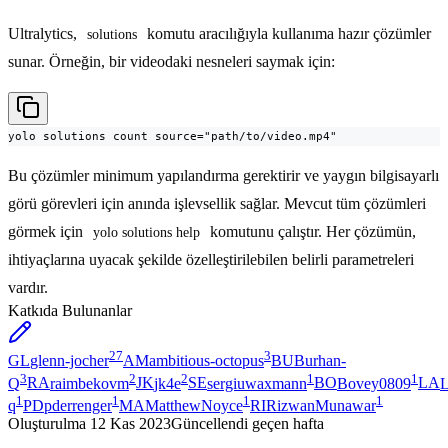
Ultralytics,
komutu aracılığıyla kullanıma hazır çözümler
solutions
sunar. Örneğin, bir videodaki nesneleri saymak için:
yolo solutions count source="path/to/video.mp4"
Bu çözümler minimum yapılandırma gerektirir ve yaygın bilgisayarlı
görü görevleri için anında işlevsellik sağlar. Mevcut tüm çözümleri
görmek için
komutunu çalıştır. Her çözümün,
yolo solutions help
ihtiyaçlarına uyacak şekilde özelleştirilebilen belirli parametreleri
vardır.
Katkıda Bulunanlar
27
3
GL
glenn-jocher
AM
ambitious-octopus
BU
Burhan-
3
2
2
1
1
Q
RA
raimbekovm
JK
jk4e
SE
sergiuwaxmann
BO
Bovey0809
LA
L
1
1
1
1
q
PD
pderrenger
MA
MatthewNoyce
RI
RizwanMunawar
Oluşturulma
12 Kas 2023
Güncellendi
geçen hafta