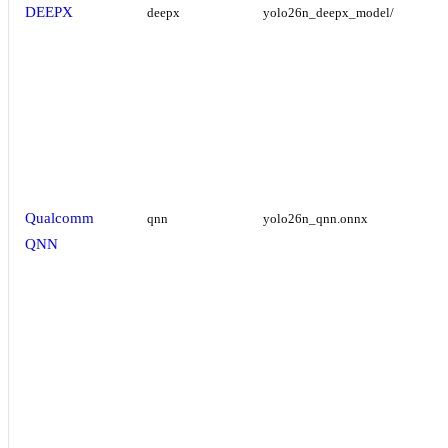
DEEPX
deepx
yolo26n_deepx_model/
Qualcomm
qnn
yolo26n_qnn.onnx
QNN