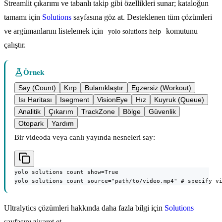
Streamlit çıkarımı ve tabanlı takip gibi özellikleri sunar; kataloğun
tamamı için
Solutions
sayfasına göz at. Desteklenen tüm çözümleri
ve argümanlarını listelemek için
komutunu
yolo solutions help
çalıştır.
Örnek
Say (Count)
Kırp
Bulanıklaştır
Egzersiz (Workout)
Isı Haritası
Isegment
VisionEye
Hız
Kuyruk (Queue)
Analitik
Çıkarım
TrackZone
Bölge
Güvenlik
Otopark
Yardım
Bir videoda veya canlı yayında nesneleri say:
yolo solutions count show=True

yolo solutions count source="path/to/video.mp4" # specify v
Ultralytics çözümleri hakkında daha fazla bilgi için
Solutions
sayfasını ziyaret et.