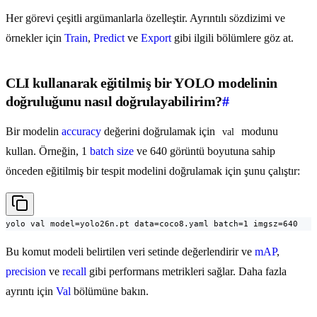
Her görevi çeşitli argümanlarla özelleştir. Ayrıntılı sözdizimi ve
örnekler için
Train
,
Predict
ve
Export
gibi ilgili bölümlere göz at.
CLI kullanarak eğitilmiş bir YOLO modelinin
doğruluğunu nasıl doğrulayabilirim?
#
Bir modelin
accuracy
değerini doğrulamak için
modunu
val
kullan. Örneğin, 1
batch size
ve 640 görüntü boyutuna sahip
önceden eğitilmiş bir tespit modelini doğrulamak için şunu çalıştır:
yolo val model=yolo26n.pt data=coco8.yaml batch=1 imgsz=640
Bu komut modeli belirtilen veri setinde değerlendirir ve
mAP
,
precision
ve
recall
gibi performans metrikleri sağlar. Daha fazla
ayrıntı için
Val
bölümüne bakın.