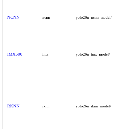
NCNN
ncnn
yolo26n_ncnn_model/
IMX500
imx
yolo26n_imx_model/
RKNN
rknn
yolo26n_rknn_model/