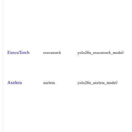
ExecuTorch
executorch
yolo26n_executorch_model/
Axelera
axelera
yolo26n_axelera_model/