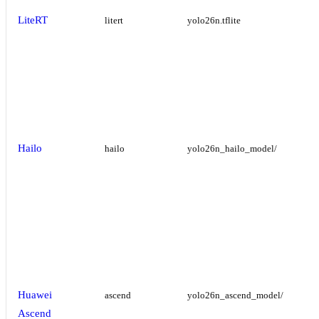
LiteRT
litert
yolo26n.tflite
Hailo
hailo
yolo26n_hailo_model/
Huawei
ascend
yolo26n_ascend_model/
Ascend