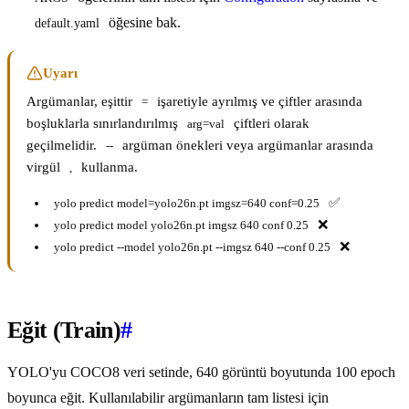
öğesine bak.
default.yaml
Uyarı
Argümanlar, eşittir
işaretiyle ayrılmış ve çiftler arasında
=
boşluklarla sınırlandırılmış
çiftleri olarak
arg=val
geçilmelidir.
argüman önekleri veya argümanlar arasında
--
virgül
kullanma.
,
✅
yolo predict model=yolo26n.pt imgsz=640 conf=0.25
❌
yolo predict model yolo26n.pt imgsz 640 conf 0.25
❌
yolo predict --model yolo26n.pt --imgsz 640 --conf 0.25
Eğit (Train)
#
YOLO'yu COCO8 veri setinde, 640 görüntü boyutunda 100 epoch
boyunca eğit. Kullanılabilir argümanların tam listesi için