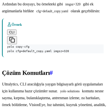
Ardından bu dosyayı, bu örnekteki gibi
gibi ek
imgsz=320
argümanlarla birlikte
olarak geçebilirsin:
cfg=default_copy.yaml
Örnek
CLI
yolo copy-cfg

yolo cfg=default_copy.yaml imgsz=320
Çözüm Komutları
#
Ultralytics, CLI aracılığıyla yaygın bilgisayarlı görü uygulamaları
için kullanıma hazır çözümler sunar.
komutu nesne
yolo solutions
sayma, kırpma, bulanıklaştırma, antrenman izleme, ısı haritaları,
örnek bölütleme, VisionEye, hız tahmini, kuyruk yönetimi, analitik,