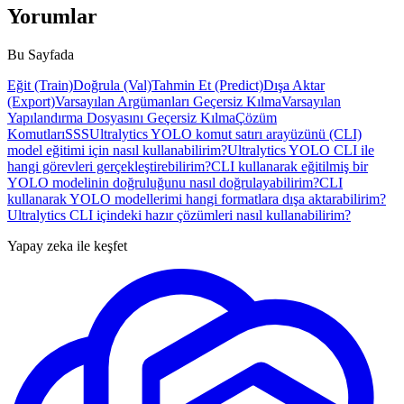
Yorumlar
Bu Sayfada
Eğit (Train)
Doğrula (Val)
Tahmin Et (Predict)
Dışa Aktar
(Export)
Varsayılan Argümanları Geçersiz Kılma
Varsayılan
Yapılandırma Dosyasını Geçersiz Kılma
Çözüm
Komutları
SSS
Ultralytics YOLO komut satırı arayüzünü (CLI)
model eğitimi için nasıl kullanabilirim?
Ultralytics YOLO CLI ile
hangi görevleri gerçekleştirebilirim?
CLI kullanarak eğitilmiş bir
YOLO modelinin doğruluğunu nasıl doğrulayabilirim?
CLI
kullanarak YOLO modellerimi hangi formatlara dışa aktarabilirim?
Ultralytics CLI içindeki hazır çözümleri nasıl kullanabilirim?
Yapay zeka ile keşfet