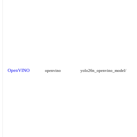
OpenVINO
openvino
yolo26n_openvino_model/