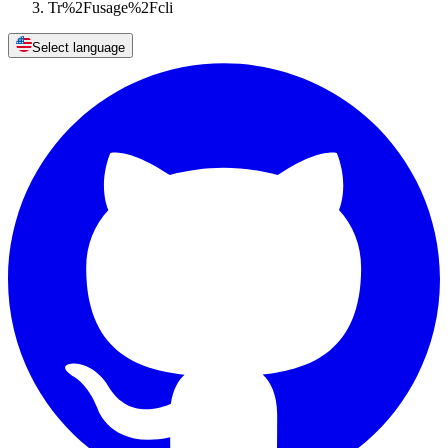
Tr%2Fusage%2Fcli
Select language