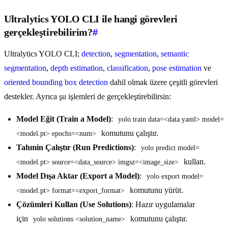
Ultralytics YOLO CLI ile hangi görevleri
gerçekleştirebilirim?
#
Ultralytics YOLO CLI;
detection
,
segmentation
,
semantic
segmentation
,
depth estimation
,
classification
,
pose estimation
ve
oriented bounding box detection
dahil olmak üzere çeşitli görevleri
destekler. Ayrıca şu işlemleri de gerçekleştirebilirsin:
Model Eğit (Train a Model)
:
yolo train data=<data.yaml> model=
komutunu çalıştır.
<model.pt> epochs=<num>
Tahmin Çalıştır (Run Predictions)
:
yolo predict model=
kullan.
<model.pt> source=<data_source> imgsz=<image_size>
Model Dışa Aktar (Export a Model)
:
yolo export model=
komutunu yürüt.
<model.pt> format=<export_format>
Çözümleri Kullan (Use Solutions)
: Hazır uygulamalar
için
komutunu çalıştır.
yolo solutions <solution_name>