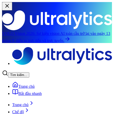
YOLO Vision 2026:
Sự kiện vision AI toàn cầu trở lại vào ngày 13
tháng 9, diễn ra trực tiếp và trực tuyến.
Chuyển đến nội dung chính
Tìm kiếm...
Trang chủ
Bắt đầu nhanh
Trang chủ
Chế độ