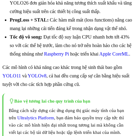
YOLO26 đơn giản hóa khả năng tương thích xuất khẩu và tăng
cường hiệu suất trên các thiết bị công suất thấp.
ProgLoss + STAL:
Các hàm mất mát (loss functions) nâng cao
mang lại những cải tiến đáng kể trong nhận dạng vật thể nhỏ.
Tốc độ vô song:
Đạt tốc độ suy luận CPU nhanh hơn tới 43%
so với các thế hệ trước, làm cho nó trở nên hoàn hảo cho các hệ
thống nhúng như
Raspberry Pi
hoặc triển khai
Apple CoreML
.
Các mô hình có khả năng cao khác trong hệ sinh thái bao gồm
YOLO11
và
YOLOv8
, cả hai đều cung cấp sự cân bằng hiệu suất
tuyệt vời cho các tích hợp phần cứng cũ.
Bảo vệ tương lai cho quy trình của bạn
Bằng cách xây dựng các ứng dụng thị giác máy tính của bạn
trên
Ultralytics Platform
, bạn đảm bảo quyền truy cập tức thì
vào các mô hình hiện đại nhất trong tương lai mà không cần
viết lại các bộ tải dữ liệu hoặc tập lệnh triển khai của mình.