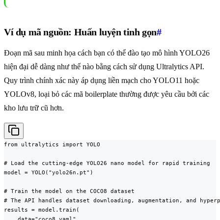
Ví dụ mã nguồn: Huấn luyện tinh gọn
#
Đoạn mã sau minh họa cách bạn có thể đào tạo mô hình YOLO26
hiện đại dễ dàng như thế nào bằng cách sử dụng Ultralytics API.
Quy trình chính xác này áp dụng liền mạch cho YOLO11 hoặc
YOLOv8, loại bỏ các mã boilerplate thường được yêu cầu bởi các
kho lưu trữ cũ hơn.
from ultralytics import YOLO

# Load the cutting-edge YOLO26 nano model for rapid training

model = YOLO("yolo26n.pt")

# Train the model on the COCO8 dataset

# The API handles dataset downloading, augmentation, and hyperp
results = model.train(

    data="coco8.yaml",
