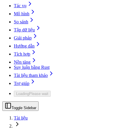
Tác vụ
Mô hình
So sánh
Tập dữ liệu
Giải pháp
Hướng dẫn
Tích hợp
Nền tảng
Suy luận bằng Rust
Tài liệu tham khảo
Trợ giúp
Loading
Please wait
Toggle Sidebar
Tài liệu