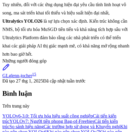
Tuy nhiên, đối với các ứng dụng hiện đại yêu cầu tính linh hoạt vô
song, ma sát triển khai tối thiểu và hiệu suất hiện đại nhất,
Ultralytics YOLO26
là sự lựa chọn xác định. Kiến trúc không cần
NMS, bộ tối ưu hóa MuSGD tiên tiến và khả năng tích hợp sâu với
Ultralytics Platform đảm bảo rằng các nhà phát triển có thể triển
khai các giải pháp AI thị giác mạnh mẽ, có khả năng mở rộng nhanh
hơn bao giờ hết.
Những người đóng góp
15
GL
glenn-jocher
Đã tạo
27 thg 1, 2025
Đã cập nhật
tuần trước
Bình luận
Trên trang này
YOLOv6-3.0: Tối ưu hóa hiệu suất công nghiệp
Cải tiến kiến
trúc
YOLOv7: Người tiên phong Bag-of-Freebies
Cải tiến kiến
trúc
So sánh hiệu năng
Các trường hợp sử dụng và Khuyến nghị
Khi
nào nên chọn YOLOv6
Khi nào nên chọn YOLOv7
Khi nào nên