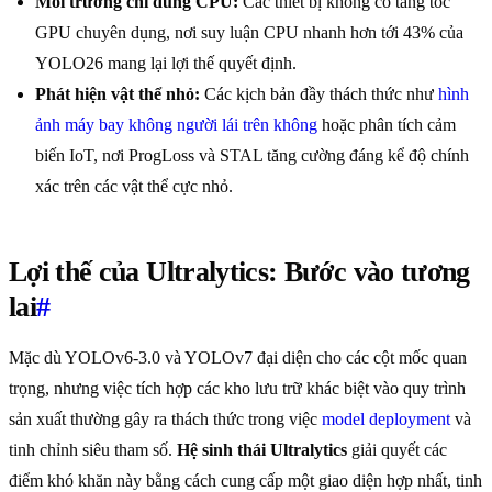
Môi trường chỉ dùng CPU:
Các thiết bị không có tăng tốc
GPU chuyên dụng, nơi suy luận CPU nhanh hơn tới 43% của
YOLO26 mang lại lợi thế quyết định.
Phát hiện vật thể nhỏ:
Các kịch bản đầy thách thức như
hình
ảnh máy bay không người lái trên không
hoặc phân tích cảm
biến IoT, nơi ProgLoss và STAL tăng cường đáng kể độ chính
xác trên các vật thể cực nhỏ.
Lợi thế của Ultralytics: Bước vào tương
lai
#
Mặc dù YOLOv6-3.0 và YOLOv7 đại diện cho các cột mốc quan
trọng, nhưng việc tích hợp các kho lưu trữ khác biệt vào quy trình
sản xuất thường gây ra thách thức trong việc
model deployment
và
tinh chỉnh siêu tham số.
Hệ sinh thái Ultralytics
giải quyết các
điểm khó khăn này bằng cách cung cấp một giao diện hợp nhất, tinh