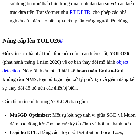
sử dụng bộ nhớ thấp hơn trong quá trình đào tạo so với các kiến
trúc dựa trên Transformer như
RT-DETR
, cho phép các nhà
nghiên cứu đào tạo hiệu quả trên phần cứng người tiêu dùng.
Nâng cấp lên YOLO26
#
Đối với các nhà phát triển tìm kiếm đỉnh cao hiệu suất,
YOLO26
(phát hành tháng 1 năm 2026) về cơ bản thay đổi mô hình
object
detection
. Nó giới thiệu một
Thiết kế hoàn toàn End-to-End
không cần NMS
, loại bỏ logic hậu xử lý phức tạp và giảm đáng kể
sự thay đổi độ trễ trên các thiết bị biên.
Các đổi mới chính trong YOLO26 bao gồm:
MuSGD Optimizer:
Một sự kết hợp tinh vi giữa SGD và Muon
đảm bảo động lực đào tạo cực kỳ ổn định và hội tụ nhanh hơn.
Loại bỏ DFL:
Bằng cách loại bỏ Distribution Focal Loss,