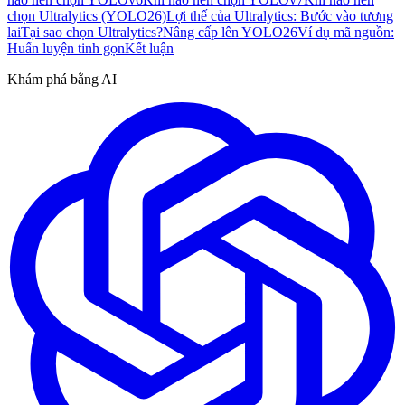
chọn Ultralytics (YOLO26)
Lợi thế của Ultralytics: Bước vào tương
lai
Tại sao chọn Ultralytics?
Nâng cấp lên YOLO26
Ví dụ mã nguồn:
Huấn luyện tinh gọn
Kết luận
Khám phá bằng AI