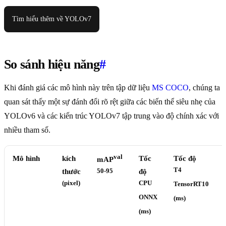
Tìm hiểu thêm về YOLOv7
So sánh hiệu năng
#
Khi đánh giá các mô hình này trên tập dữ liệu
MS COCO
, chúng ta
quan sát thấy một sự đánh đổi rõ rệt giữa các biến thể siêu nhẹ của
YOLOv6 và các kiến trúc YOLOv7 tập trung vào độ chính xác với
nhiều tham số.
val
Mô hình
kích
Tốc
Tốc độ
mAP
T4
thước
50-95
độ
(pixel)
CPU
TensorRT10
ONNX
(ms)
(ms)