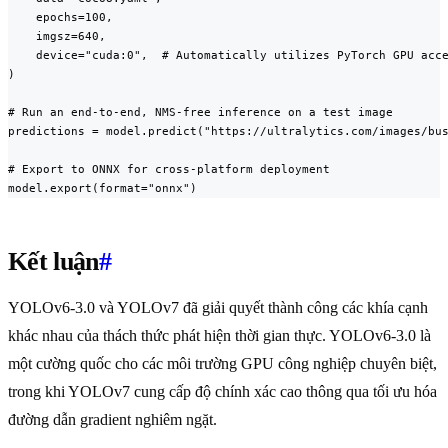
    epochs=100,

    imgsz=640,

    device="cuda:0",  # Automatically utilizes PyTorch GPU acce
)

# Run an end-to-end, NMS-free inference on a test image

predictions = model.predict("https://ultralytics.com/images/bus
# Export to ONNX for cross-platform deployment

model.export(format="onnx")
Kết luận
#
YOLOv6-3.0 và YOLOv7 đã giải quyết thành công các khía cạnh
khác nhau của thách thức phát hiện thời gian thực. YOLOv6-3.0 là
một cường quốc cho các môi trường GPU công nghiệp chuyên biệt,
trong khi YOLOv7 cung cấp độ chính xác cao thông qua tối ưu hóa
đường dẫn gradient nghiêm ngặt.