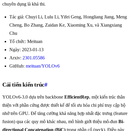
chuyên dụng là khả thi.
Tác giả: Chuyi Li, Lulu Li, Yifei Geng, Hongliang Jiang, Meng
Cheng, Bo Zhang, Zaidan Ke, Xiaoming Xu, và Xiangxiang
Chu
Tổ chức: Meituan
Ngày: 2023-01-13
Arxiv:
2301.05586
GitHub:
meituan/YOLOv6
Cải tiến kiến trúc
#
YOLOv6-3.0 dựa trên backbone
EfficientRep
, một kiến trúc thân
thiện với phần cứng được thiết kế để tối ưu hóa chi phí truy cập bộ
nhớ trên GPU. Để tăng cường khả năng hợp nhất đặc trưng (feature
fusion) qua các quy mô khác nhau, mô hình giới thiệu mô-đun
Bi-
directional Concatenation (BiC)
trong phần cổ (neck). Điều này