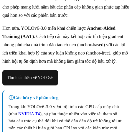
cho phép mạng lưới nắm bắt các phân cấp không gian phức tạp hiệu
quả hơn so với các phiên bản trước.
Hơn nữa, YOLOv6-3.0 triển khai chiến lược
Anchor-Aided
Training (AAT)
. Cách tiếp cận này kết hợp các tín hiệu gradient
phong phú của quá trình đào tạo có neo (anchor-based) với các lợi
ích triển khai hợp lý của suy luận không neo (anchor-free), giúp mô
hình hội tụ ổn định hơn mà không làm giảm tốc độ hậu xử lý.
Tìm hiểu thêm về YOLOv6
Các lưu ý về phần cứng
Trong khi YOLOv6-3.0 vượt trội trên các GPU cấp máy chủ
(như
NVIDIA T4
), sự phụ thuộc nhiều vào việc tái tham số
hóa cấu trúc cụ thể đôi khi có thể dẫn đến độ trễ không tối ưu
trên các thiết bị biên giới hạn CPU so với các kiến trúc mới