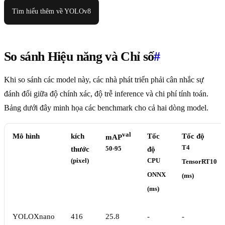
Tìm hiểu thêm về YOLOv8
So sánh Hiệu năng và Chỉ số
#
Khi so sánh các model này, các nhà phát triển phải cân nhắc sự
đánh đổi giữa độ chính xác, độ trễ inference và chi phí tính toán.
Bảng dưới đây minh họa các benchmark cho cả hai dòng model.
val
Mô hình
kích
Tốc
Tốc độ
mAP
T4
thước
50-95
độ
(pixel)
CPU
TensorRT10
ONNX
(ms)
(ms)
YOLOXnano
416
25.8
-
-