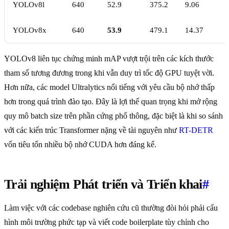
YOLOv8l
640
52.9
375.2
9.06
YOLOv8x
640
53.9
479.1
14.37
YOLOv8 liên tục chứng minh mAP vượt trội trên các kích thước
tham số tương đương trong khi vẫn duy trì tốc độ GPU tuyệt vời.
Hơn nữa, các model Ultralytics nổi tiếng với yêu cầu bộ nhớ thấp
hơn trong quá trình đào tạo. Đây là lợi thế quan trọng khi mở rộng
quy mô batch size trên phần cứng phổ thông, đặc biệt là khi so sánh
với các kiến trúc Transformer nặng về tài nguyên như
RT-DETR
vốn tiêu tốn nhiều bộ nhớ CUDA hơn đáng kể.
Trải nghiệm Phát triển và Triển khai
#
Làm việc với các codebase nghiên cứu cũ thường đòi hỏi phải cấu
hình môi trường phức tạp và viết code boilerplate tùy chỉnh cho