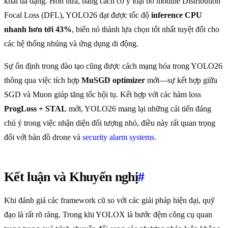
khai đa dạng. Hơn nữa, bằng cách cố ý loại bỏ module Distribution
Focal Loss (DFL), YOLO26 đạt được tốc độ
inference CPU
nhanh hơn tới 43%
, biến nó thành lựa chọn tốt nhất tuyệt đối cho
các hệ thống nhúng và ứng dụng di động.
Sự ổn định trong đào tạo cũng được cách mạng hóa trong YOLO26
thông qua việc tích hợp
MuSGD optimizer
mới—sự kết hợp giữa
SGD và Muon giúp tăng tốc hội tụ. Kết hợp với các hàm loss
ProgLoss + STAL
mới, YOLO26 mang lại những cải tiến đáng
chú ý trong việc nhận diện đối tượng nhỏ, điều này rất quan trọng
đối với bản đồ drone và
security alarm systems
.
Kết luận và Khuyến nghị
#
Khi đánh giá các framework cũ so với các giải pháp hiện đại, quỹ
đạo là rất rõ ràng. Trong khi YOLOX là bước đệm công cụ quan