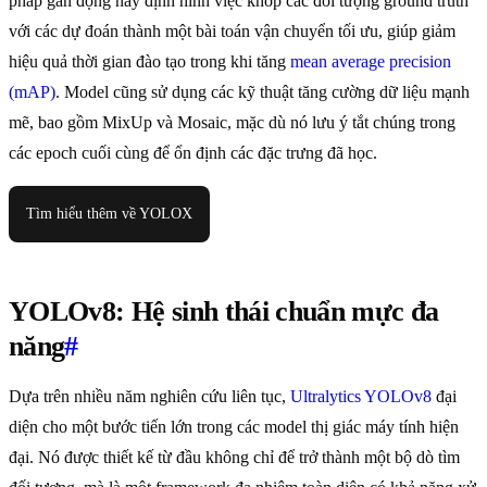
pháp gán động này định hình việc khớp các đối tượng ground truth
với các dự đoán thành một bài toán vận chuyển tối ưu, giúp giảm
hiệu quả thời gian đào tạo trong khi tăng
mean average precision
(mAP)
. Model cũng sử dụng các kỹ thuật tăng cường dữ liệu mạnh
mẽ, bao gồm MixUp và Mosaic, mặc dù nó lưu ý tắt chúng trong
các epoch cuối cùng để ổn định các đặc trưng đã học.
Tìm hiểu thêm về YOLOX
YOLOv8: Hệ sinh thái chuẩn mực đa
năng
#
Dựa trên nhiều năm nghiên cứu liên tục,
Ultralytics YOLOv8
đại
diện cho một bước tiến lớn trong các model thị giác máy tính hiện
đại. Nó được thiết kế từ đầu không chỉ để trở thành một bộ dò tìm