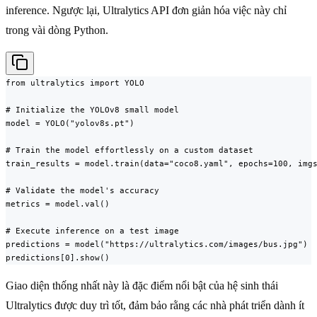
inference. Ngược lại, Ultralytics API đơn giản hóa việc này chỉ
trong vài dòng Python.
from ultralytics import YOLO

# Initialize the YOLOv8 small model

model = YOLO("yolov8s.pt")

# Train the model effortlessly on a custom dataset

train_results = model.train(data="coco8.yaml", epochs=100, imgs
# Validate the model's accuracy

metrics = model.val()

# Execute inference on a test image

predictions = model("https://ultralytics.com/images/bus.jpg")

predictions[0].show()
Giao diện thống nhất này là đặc điểm nổi bật của hệ sinh thái
Ultralytics được duy trì tốt, đảm bảo rằng các nhà phát triển dành ít