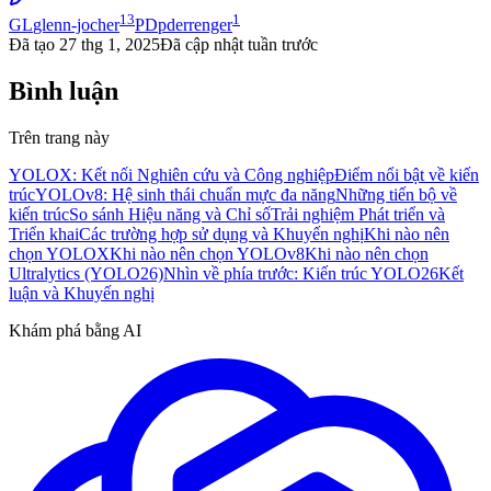
13
1
GL
glenn-jocher
PD
pderrenger
Đã tạo
27 thg 1, 2025
Đã cập nhật
tuần trước
Bình luận
Trên trang này
YOLOX: Kết nối Nghiên cứu và Công nghiệp
Điểm nổi bật về kiến
trúc
YOLOv8: Hệ sinh thái chuẩn mực đa năng
Những tiến bộ về
kiến trúc
So sánh Hiệu năng và Chỉ số
Trải nghiệm Phát triển và
Triển khai
Các trường hợp sử dụng và Khuyến nghị
Khi nào nên
chọn YOLOX
Khi nào nên chọn YOLOv8
Khi nào nên chọn
Ultralytics (YOLO26)
Nhìn về phía trước: Kiến trúc YOLO26
Kết
luận và Khuyến nghị
Khám phá bằng AI