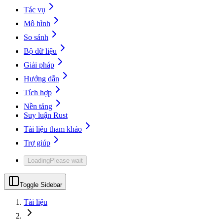
Tác vụ
Mô hình
So sánh
Bộ dữ liệu
Giải pháp
Hướng dẫn
Tích hợp
Nền tảng
Suy luận Rust
Tài liệu tham khảo
Trợ giúp
Loading
Please wait
Toggle Sidebar
Tài liệu