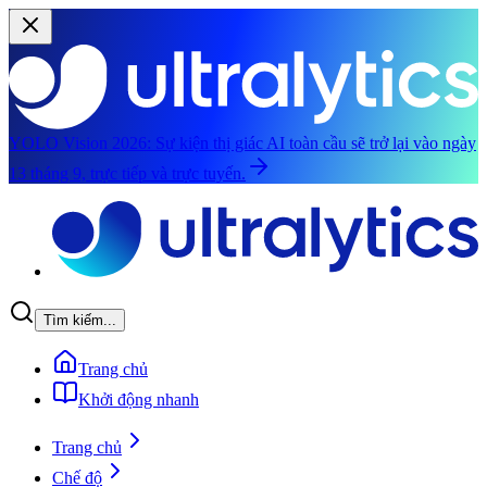
YOLO Vision 2026:
Sự kiện thị giác AI toàn cầu sẽ trở lại vào ngày
13 tháng 9, trực tiếp và trực tuyến.
Chuyển đến nội dung chính
Tìm kiếm...
Trang chủ
Khởi động nhanh
Trang chủ
Chế độ