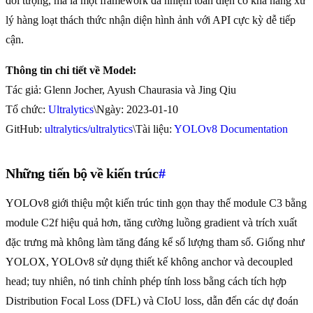
đối tượng, mà là một framework đa nhiệm toàn diện có khả năng xử
lý hàng loạt thách thức nhận diện hình ảnh với API cực kỳ dễ tiếp
cận.
Thông tin chi tiết về Model:
Tác giả: Glenn Jocher, Ayush Chaurasia và Jing Qiu
Tổ chức:
Ultralytics
\Ngày: 2023-01-10
GitHub:
ultralytics/ultralytics
\Tài liệu:
YOLOv8 Documentation
Những tiến bộ về kiến trúc
#
YOLOv8 giới thiệu một kiến trúc tinh gọn thay thế module C3 bằng
module C2f hiệu quả hơn, tăng cường luồng gradient và trích xuất
đặc trưng mà không làm tăng đáng kể số lượng tham số. Giống như
YOLOX, YOLOv8 sử dụng thiết kế không anchor và decoupled
head; tuy nhiên, nó tinh chỉnh phép tính loss bằng cách tích hợp
Distribution Focal Loss (DFL) và CIoU loss, dẫn đến các dự đoán