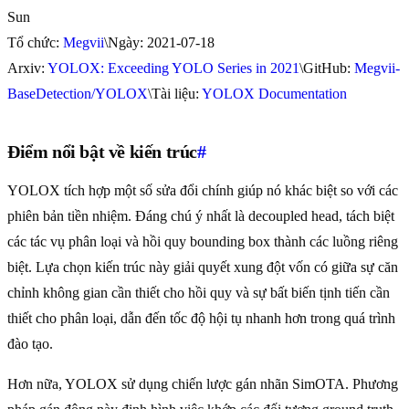
Sun
Tổ chức:
Megvii
\Ngày: 2021-07-18
Arxiv:
YOLOX: Exceeding YOLO Series in 2021
\GitHub:
Megvii-
BaseDetection/YOLOX
\Tài liệu:
YOLOX Documentation
Điểm nổi bật về kiến trúc
#
YOLOX tích hợp một số sửa đổi chính giúp nó khác biệt so với các
phiên bản tiền nhiệm. Đáng chú ý nhất là decoupled head, tách biệt
các tác vụ phân loại và hồi quy bounding box thành các luồng riêng
biệt. Lựa chọn kiến trúc này giải quyết xung đột vốn có giữa sự căn
chỉnh không gian cần thiết cho hồi quy và sự bất biến tịnh tiến cần
thiết cho phân loại, dẫn đến tốc độ hội tụ nhanh hơn trong quá trình
đào tạo.
Hơn nữa, YOLOX sử dụng chiến lược gán nhãn SimOTA. Phương