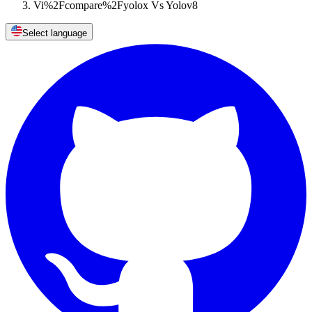
Vi%2Fcompare%2Fyolox Vs Yolov8
Select language