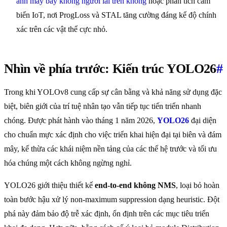
ảnh máy bay không người lái trên không
hoặc phân tích cảm
biến IoT, nơi ProgLoss và STAL tăng cường đáng kể độ chính
xác trên các vật thể cực nhỏ.
Nhìn về phía trước: Kiến trúc YOLO26
#
Trong khi YOLOv8 cung cấp sự cân bằng và khả năng sử dụng đặc
biệt, biên giới của trí tuệ nhân tạo vẫn tiếp tục tiến triển nhanh
chóng. Được phát hành vào tháng 1 năm 2026,
YOLO26
đại diện
cho chuẩn mực xác định cho việc triển khai hiện đại tại biên và đám
mây, kế thừa các khái niệm nền tảng của các thế hệ trước và tối ưu
hóa chúng một cách không ngừng nghỉ.
YOLO26 giới thiệu thiết kế
end-to-end không NMS
, loại bỏ hoàn
toàn bước hậu xử lý non-maximum suppression dạng heuristic. Đột
phá này đảm bảo độ trễ xác định, ổn định trên các mục tiêu triển