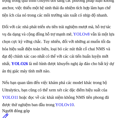
trọng trong quá trình chuyển đổi sang các phương pháp luận không
anchor, việc thiếu một hệ sinh thái đa nhiệm tích hợp làm hạn chế
tiện ích của nó trong các môi trường sản xuất có nhịp độ nhanh.
Đối với các nhà phát triển ưu tiên trải nghiệm mượt mà, hỗ trợ tác
vụ đa dạng và cộng đồng hỗ trợ mạnh mẽ,
YOLOv8
vẫn là một lựa
chọn cực kỳ vững chắc. Tuy nhiên, đối với những ai muốn tối đa
hóa hiệu suất điện toán biên, loại bỏ các nút thắt cổ chai NMS và
đạt độ chính xác cao nhất có thể với các cải tiến huấn luyện mới
nhất,
YOLO26
là mô hình được khuyến nghị áp đảo cho bất kỳ dự
án thị giác máy tính mới nào.
Nếu bạn quan tâm đến việc khám phá các model khác trong bộ
Ultralytics, bạn cũng có thể xem xét các đặc điểm hiệu suất của
YOLO11
hoặc đọc về các khái niệm không NMS tiên phong đã
được thử nghiệm ban đầu trong
YOLOv10
.
Người đóng góp