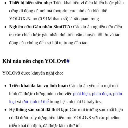
Thiết bị biên siêu nhẹ:
Triển khai trên vi điều khiển hoặc phần
cứng di động cũ nơi mà footprint cực nhỏ của biến thể
YOLOX-Nano (0.91M tham số) là rất quan trọng.
Nghiên cứu Gán nhãn SimOTA:
Các dự án nghiên cứu điều
tra các chiến lược gán nhãn dựa trên vận chuyển tối ưu và tác
động của chúng đến sự hội tụ trong đào tạo.
Khi nào nên chọn YOLOv8
#
YOLOv8 được khuyến nghị cho:
Triển khai đa tác vụ linh hoạt:
Các dự án yêu cầu một mô
hình đã được chứng minh cho việc
phát hiện
,
phân đoạn
,
phân
loại
và
ước tính tư thế
trong hệ sinh thái Ultralytics.
Hệ thống sản xuất đã thiết lập:
Các môi trường sản xuất hiện
có đã được xây dựng trên kiến trúc YOLOv8 với các pipeline
triển khai ổn định, đã được kiểm thử tốt.