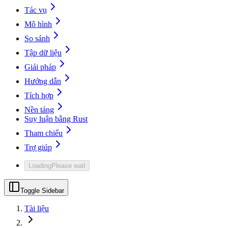
Tác vụ
Mô hình
So sánh
Tập dữ liệu
Giải pháp
Hướng dẫn
Tích hợp
Nền tảng
Suy luận bằng Rust
Tham chiếu
Trợ giúp
Loading
Please wait
Toggle Sidebar
Tài liệu