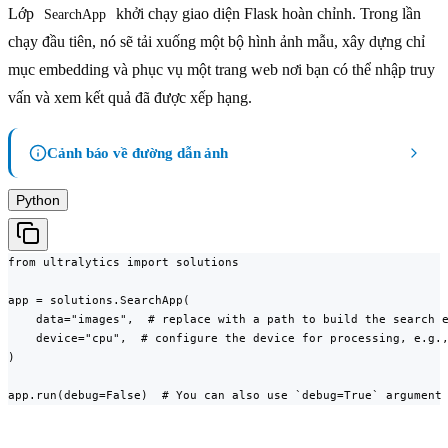
Lớp
khởi chạy giao diện Flask hoàn chỉnh. Trong lần
SearchApp
chạy đầu tiên, nó sẽ tải xuống một bộ hình ảnh mẫu, xây dựng chỉ
mục embedding và phục vụ một trang web nơi bạn có thể nhập truy
vấn và xem kết quả đã được xếp hạng.
Cảnh báo về đường dẫn ảnh
Python
from ultralytics import solutions

app = solutions.SearchApp(

    data="images",  # replace with a path to build the search e
    device="cpu",  # configure the device for processing, e.g.,
)

app.run(debug=False)  # You can also use `debug=True` argument