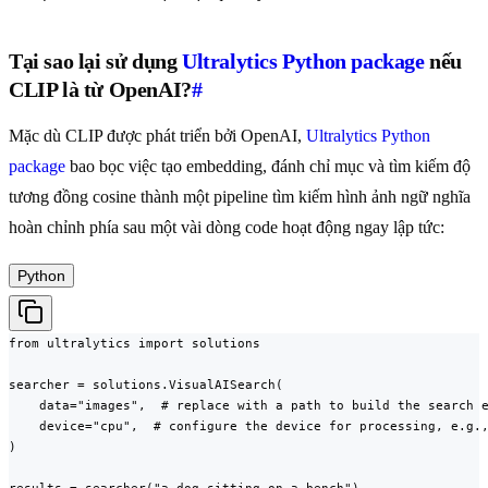
Tại sao lại sử dụng
Ultralytics
Python package
nếu
CLIP là từ OpenAI?
#
Mặc dù CLIP được phát triển bởi OpenAI,
Ultralytics Python
package
bao bọc việc tạo embedding, đánh chỉ mục và tìm kiếm độ
tương đồng cosine thành một pipeline tìm kiếm hình ảnh ngữ nghĩa
hoàn chỉnh phía sau một vài dòng code hoạt động ngay lập tức:
Python
from ultralytics import solutions

searcher = solutions.VisualAISearch(

    data="images",  # replace with a path to build the search e
    device="cpu",  # configure the device for processing, e.g.,
)
