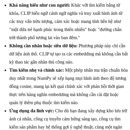
Khả năng hiểu như con người:
Khác với tìm kiếm bằng từ
khóa, CLIP hiểu ngữ cảnh ngữ nghĩa và truy xuất hình ảnh từ
các truy vấn trừu tượng, cảm xúc hoặc mang tính liên hệ như
"một đứa trẻ hạnh phúc trong thiên nhiên" hoặc "đường chân
trời thành phố tương lai vào ban đêm."
Không cần nhãn hoặc siêu dữ liệu:
Phương pháp này chỉ cần
dữ liệu ảnh thô. CLIP tự tạo ra các embedding mà không cần bất
kỳ thao tác gắn nhãn thủ công nào.
Tìm kiếm nhẹ và chính xác:
Một phép nhân ma trận chuẩn hóa
duy nhất trong NumPy sẽ xếp hạng mọi hình ảnh theo độ tương
đồng cosine, mang lại kết quả chính xác với phản hồi thời gian
thực trên hàng nghìn embedding mà không cần cài đặt hoặc
quản lý thêm phụ thuộc tìm kiếm nào.
Ứng dụng đa lĩnh vực:
Cho dù bạn đang xây dựng kho lưu trữ
ảnh cá nhân, công cụ truyền cảm hứng sáng tạo, công cụ tìm
kiếm sản phẩm hay hệ thống gợi ý nghệ thuật, cùng một ngăn