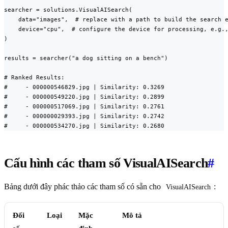
searcher = solutions.VisualAISearch(

    data="images",  # replace with a path to build the search e
    device="cpu",  # configure the device for processing, e.g.,
)

results = searcher("a dog sitting on a bench")

# Ranked Results:

#     - 000000546829.jpg | Similarity: 0.3269

#     - 000000549220.jpg | Similarity: 0.2899

#     - 000000517069.jpg | Similarity: 0.2761

#     - 000000029393.jpg | Similarity: 0.2742

#     - 000000534270.jpg | Similarity: 0.2680
Cấu hình các tham số VisualAISearch
#
Bảng dưới đây phác thảo các tham số có sẵn cho
:
VisualAISearch
Đối
Loại
Mặc
Mô tả