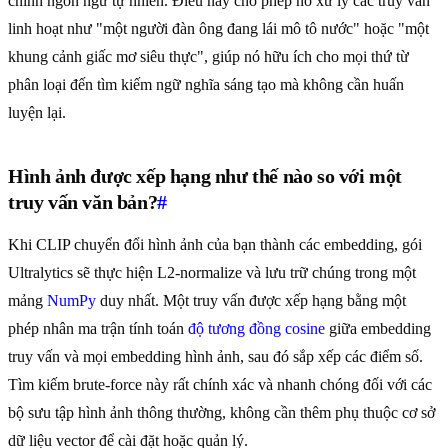
chính ngôn ngữ tự nhiên. Điều này cho phép nó xử lý các truy vấn
linh hoạt như "một người đàn ông đang lái mô tô nước" hoặc "một
khung cảnh giấc mơ siêu thực", giúp nó hữu ích cho mọi thứ từ
phân loại đến tìm kiếm ngữ nghĩa sáng tạo mà không cần huấn
luyện lại.
Hình ảnh được xếp hạng như thế nào so với một
truy vấn văn bản?
#
Khi CLIP chuyển đổi hình ảnh của bạn thành các embedding, gói
Ultralytics sẽ thực hiện L2-normalize và lưu trữ chúng trong một
mảng
NumPy
duy nhất. Một truy vấn được xếp hạng bằng một
phép nhân ma trận tính toán
độ tương đồng cosine
giữa embedding
truy vấn và mọi embedding hình ảnh, sau đó sắp xếp các điểm số.
Tìm kiếm brute-force này rất chính xác và nhanh chóng đối với các
bộ sưu tập hình ảnh thông thường, không cần thêm phụ thuộc cơ sở
dữ liệu vector để cài đặt hoặc quản lý.