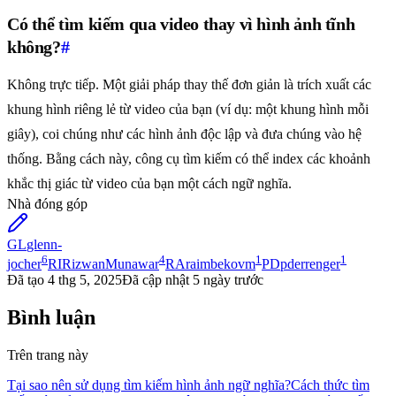
Có thể tìm kiếm qua video thay vì hình ảnh tĩnh
không?
#
Không trực tiếp. Một giải pháp thay thế đơn giản là trích xuất các
khung hình riêng lẻ từ video của bạn (ví dụ: một khung hình mỗi
giây), coi chúng như các hình ảnh độc lập và đưa chúng vào hệ
thống. Bằng cách này, công cụ tìm kiếm có thể index các khoảnh
khắc thị giác từ video của bạn một cách ngữ nghĩa.
Nhà đóng góp
GL
glenn-
6
4
1
1
jocher
RI
RizwanMunawar
RA
raimbekovm
PD
pderrenger
Đã tạo
4 thg 5, 2025
Đã cập nhật
5 ngày trước
Bình luận
Trên trang này
Tại sao nên sử dụng tìm kiếm hình ảnh ngữ nghĩa?
Cách thức tìm