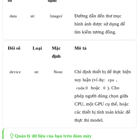
số
định
Đường dẫn đến thư mục
data
str
'images'
hình ảnh được sử dụng để
tìm kiếm tương đồng.
Đối số
Loại
Mặc
Mô tả
định
Chỉ định thiết bị để thực hiện
device
str
None
suy luận (ví dụ:
,
cpu
hoặc
). Cho
cuda:0
0
phép người dùng chọn giữa
CPU, một GPU cụ thể, hoặc
các thiết bị tính toán khác để
thực thi model.
Quản lý dữ liệu của bạn trên đám mây