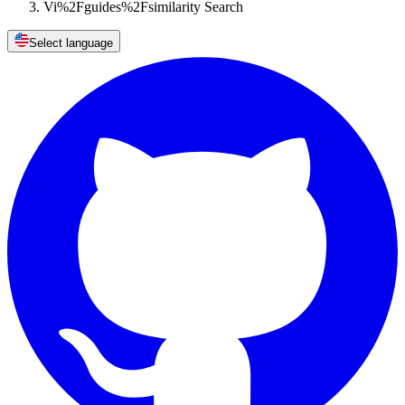
Vi%2Fguides%2Fsimilarity Search
Select language