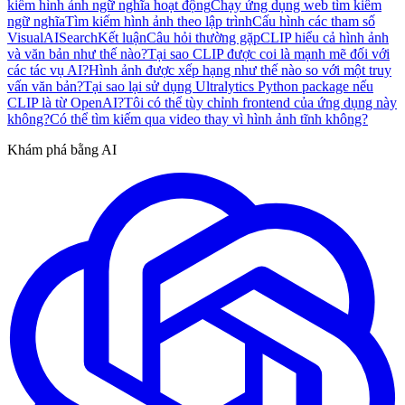
kiếm hình ảnh ngữ nghĩa hoạt động
Chạy ứng dụng web tìm kiếm
ngữ nghĩa
Tìm kiếm hình ảnh theo lập trình
Cấu hình các tham số
VisualAISearch
Kết luận
Câu hỏi thường gặp
CLIP hiểu cả hình ảnh
và văn bản như thế nào?
Tại sao CLIP được coi là mạnh mẽ đối với
các tác vụ AI?
Hình ảnh được xếp hạng như thế nào so với một truy
vấn văn bản?
Tại sao lại sử dụng Ultralytics Python package nếu
CLIP là từ OpenAI?
Tôi có thể tùy chỉnh frontend của ứng dụng này
không?
Có thể tìm kiếm qua video thay vì hình ảnh tĩnh không?
Khám phá bằng AI