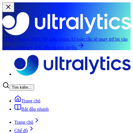
YOLO Vision 2026:
Sự kiện vision AI toàn cầu sẽ quay trở lại vào
ngày 13 tháng 9, trực tiếp và trực tuyến.
Chuyển đến nội dung chính
Tìm kiếm...
Trang chủ
Bắt đầu nhanh
Trang chủ
Chế độ