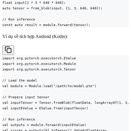
float input[1 * 3 * 640 * 640];

auto tensor = from_blob(input, {1, 3, 640, 640});

// Run inference

const auto result = module.forward(tensor);
Ví dụ về tích hợp Android (Kotlin):
import org.pytorch.executorch.EValue

import org.pytorch.executorch.Module

import org.pytorch.executorch.Tensor

// Load the model

val module = Module.load("/path/to/model.pte")

// Prepare input tensor

val inputTensor = Tensor.fromBlob(floatData, longArrayOf(1, 3, 
val inputEValue = EValue.from(inputTensor)

// Run inference

val outputs = module.forward(inputEValue)

val scores = outputs[0].toTensor().dataAsFloatArray