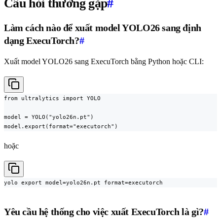
Câu hỏi thường gặp
#
Làm cách nào để xuất model YOLO26 sang định
dạng ExecuTorch?
#
Xuất model YOLO26 sang ExecuTorch bằng Python hoặc CLI:
from ultralytics import YOLO

model = YOLO("yolo26n.pt")

model.export(format="executorch")
hoặc
yolo export model=yolo26n.pt format=executorch
Yêu cầu hệ thống cho việc xuất ExecuTorch là gì?
#