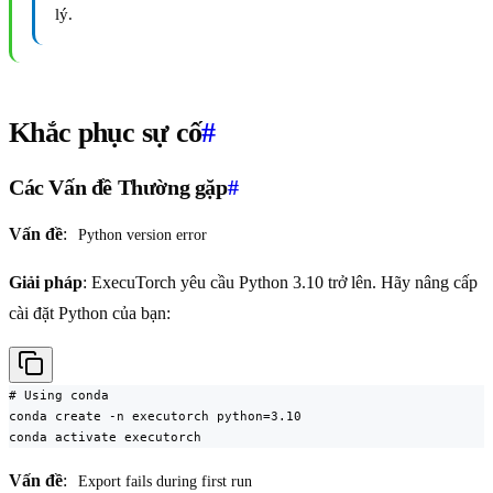
lý.
Khắc phục sự cố
#
Các Vấn đề Thường gặp
#
Vấn đề
:
Python version error
Giải pháp
: ExecuTorch yêu cầu Python 3.10 trở lên. Hãy nâng cấp
cài đặt Python của bạn:
# Using conda

conda create -n executorch python=3.10

conda activate executorch
Vấn đề
:
Export fails during first run