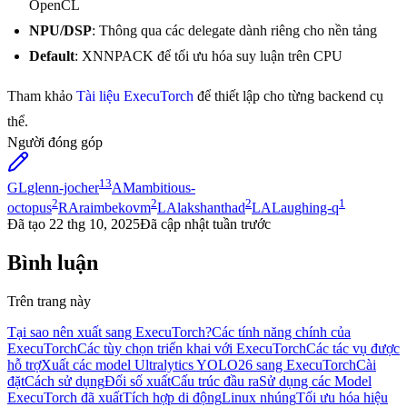
OpenCL
NPU/DSP
: Thông qua các delegate dành riêng cho nền tảng
Default
: XNNPACK để tối ưu hóa suy luận trên CPU
Tham khảo
Tài liệu ExecuTorch
để thiết lập cho từng backend cụ
thể.
Người đóng góp
13
GL
glenn-jocher
AM
ambitious-
2
2
2
1
octopus
RA
raimbekovm
LA
lakshanthad
LA
Laughing-q
Đã tạo
22 thg 10, 2025
Đã cập nhật
tuần trước
Bình luận
Trên trang này
Tại sao nên xuất sang ExecuTorch?
Các tính năng chính của
ExecuTorch
Các tùy chọn triển khai với ExecuTorch
Các tác vụ được
hỗ trợ
Xuất các model Ultralytics YOLO26 sang ExecuTorch
Cài
đặt
Cách sử dụng
Đối số xuất
Cấu trúc đầu ra
Sử dụng các Model
ExecuTorch đã xuất
Tích hợp di động
Linux nhúng
Tối ưu hóa hiệu