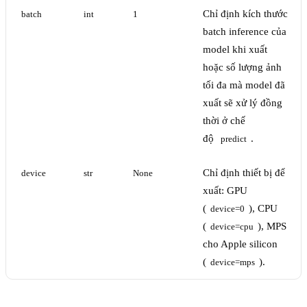
Chỉ định kích thước
batch
int
1
batch inference của
model khi xuất
hoặc số lượng ảnh
tối đa mà model đã
xuất sẽ xử lý đồng
thời ở chế
độ
.
predict
Chỉ định thiết bị để
device
str
None
xuất: GPU
(
), CPU
device=0
(
), MPS
device=cpu
cho Apple silicon
(
).
device=mps