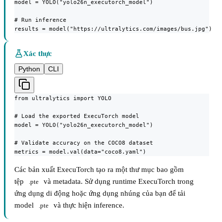
model = YOLO("yolo26n_executorch_model")

# Run inference

results = model("https://ultralytics.com/images/bus.jpg")
Xác thực
Python
CLI
from ultralytics import YOLO

# Load the exported ExecuTorch model

model = YOLO("yolo26n_executorch_model")

# Validate accuracy on the COCO8 dataset

metrics = model.val(data="coco8.yaml")
Các bản xuất ExecuTorch tạo ra một thư mục bao gồm
tệp
và metadata. Sử dụng runtime ExecuTorch trong
.pte
ứng dụng di động hoặc ứng dụng nhúng của bạn để tải
model
và thực hiện inference.
.pte