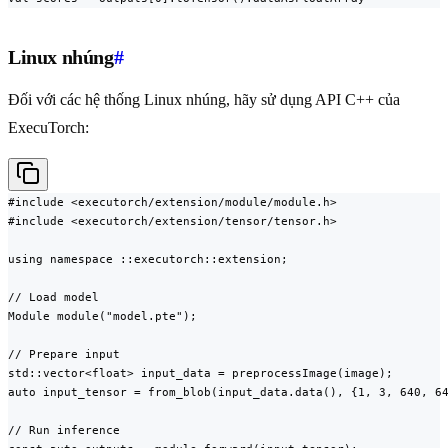
Linux nhúng
#
Đối với các hệ thống Linux nhúng, hãy sử dụng API C++ của
ExecuTorch:
#include <executorch/extension/module/module.h>

#include <executorch/extension/tensor/tensor.h>

using namespace ::executorch::extension;

// Load model

Module module("model.pte");

// Prepare input

std::vector<float> input_data = preprocessImage(image);

auto input_tensor = from_blob(input_data.data(), {1, 3, 640, 64
// Run inference
