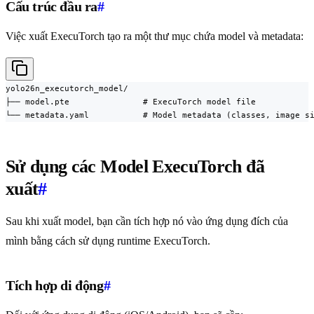
Cấu trúc đầu ra
#
Việc xuất ExecuTorch tạo ra một thư mục chứa model và metadata:
yolo26n_executorch_model/

├── model.pte               # ExecuTorch model file

└── metadata.yaml           # Model metadata (classes, image s
Sử dụng các Model ExecuTorch đã
xuất
#
Sau khi xuất model, bạn cần tích hợp nó vào ứng dụng đích của
mình bằng cách sử dụng runtime ExecuTorch.
Tích hợp di động
#