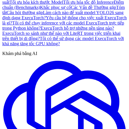
suất
Tối ưu hóa kích thước Model
Tối ưu hóa tốc độ Inference
Điểm
chuẩn (Benchmarks)
Khắc phục sự cố
Các Vấn đề Thường gặp
Tóm
tắt
Câu hỏi thường gặp
Làm cách nào để xuất model YOLO26 sang
định dạng ExecuTorch?
Yêu cầu hệ thống cho việc xuất ExecuTorch
là gì?
Tôi có thể chạy inference với các model ExecuTorch trực tiếp
trong Python không?
ExecuTorch hỗ trợ những nền tảng nào?
ExecuTorch so sánh như thế nào với LiteRT trong việc triển khai
trên thiết bị di động?
Tôi có thể sử dụng các model ExecuTorch với
khả năng tăng tốc GPU không?
Khám phá bằng AI