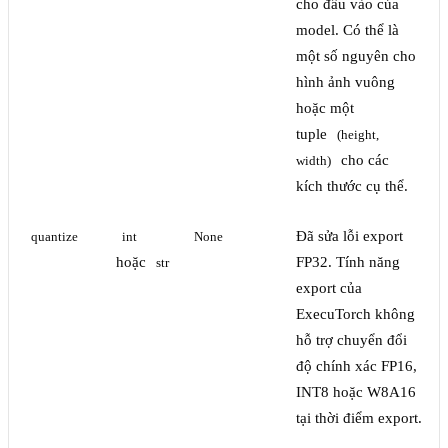
cho đầu vào của
model. Có thể là
một số nguyên cho
hình ảnh vuông
hoặc một
tuple
(height, 
cho các
width)
kích thước cụ thể.
Đã sửa lỗi export
quantize
int
None
hoặc
FP32. Tính năng
str
export của
ExecuTorch không
hỗ trợ chuyển đổi
độ chính xác FP16,
INT8 hoặc W8A16
tại thời điểm export.