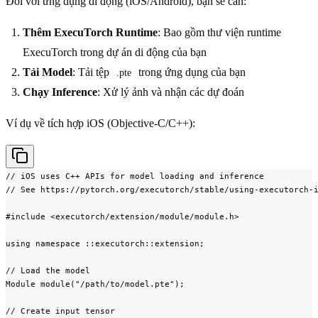
Đối với ứng dụng di động (iOS/Android), bạn sẽ cần:
Thêm ExecuTorch Runtime
: Bao gồm thư viện runtime
ExecuTorch trong dự án di động của bạn
Tải Model
: Tải tệp
trong ứng dụng của bạn
.pte
Chạy Inference
: Xử lý ảnh và nhận các dự đoán
Ví dụ về tích hợp iOS (Objective-C/C++):
// iOS uses C++ APIs for model loading and inference

// See https://pytorch.org/executorch/stable/using-executorch-i
#include <executorch/extension/module/module.h>

using namespace ::executorch::extension;

// Load the model

Module module("/path/to/model.pte");

// Create input tensor
