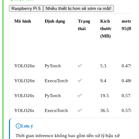
Raspberry Pi 5
Nhiều thiết bị hơn sẽ sớm ra mắt!
Mô hình
Định dạng
Trạng
Kích
metrics
thái
thước
95(B)
(MB)
YOLO26n
PyTorch
✅
5.3
0.4790
YOLO26n
ExecuTorch
✅
9.4
0.4800
YOLO26s
PyTorch
✅
19.5
0.5730
YOLO26s
ExecuTorch
✅
36.5
0.5780
Lưu ý
Thời gian inference không bao gồm tiền xử lý/hậu xử