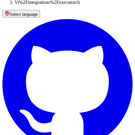
Vi%2Fintegrations%2Fexecutorch
Select language