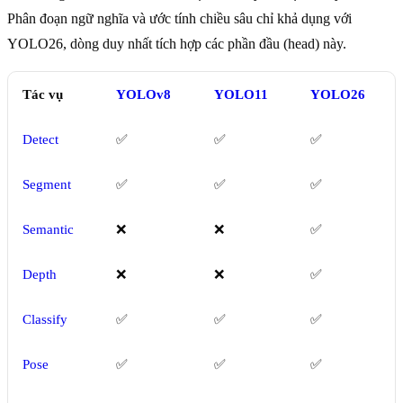
Phân đoạn ngữ nghĩa và ước tính chiều sâu chỉ khả dụng với
YOLO26, dòng duy nhất tích hợp các phần đầu (head) này.
Tác vụ
YOLOv8
YOLO11
YOLO26
Detect
✅
✅
✅
Segment
✅
✅
✅
Semantic
❌
❌
✅
Depth
❌
❌
✅
Classify
✅
✅
✅
Pose
✅
✅
✅