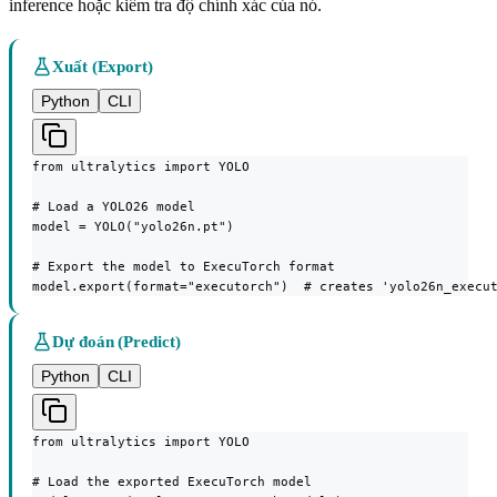
inference hoặc kiểm tra độ chính xác của nó.
Xuất (Export)
Python
CLI
from ultralytics import YOLO

# Load a YOLO26 model

model = YOLO("yolo26n.pt")

# Export the model to ExecuTorch format

model.export(format="executorch")  # creates 'yolo26n_execu
Dự đoán (Predict)
Python
CLI
from ultralytics import YOLO

# Load the exported ExecuTorch model
