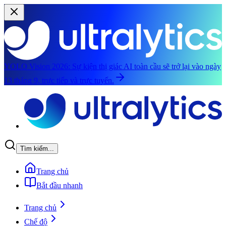
YOLO Vision 2026:
Sự kiện thị giác AI toàn cầu sẽ trở lại vào ngày
13 tháng 9, trực tiếp và trực tuyến.
Chuyển đến nội dung chính
Tìm kiếm...
Trang chủ
Bắt đầu nhanh
Trang chủ
Chế độ