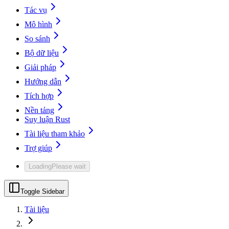
Tác vụ
Mô hình
So sánh
Bộ dữ liệu
Giải pháp
Hướng dẫn
Tích hợp
Nền tảng
Suy luận Rust
Tài liệu tham khảo
Trợ giúp
Loading
Please wait
Toggle Sidebar
Tài liệu