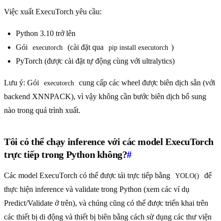
Việc xuất ExecuTorch yêu cầu:
Python 3.10 trở lên
Gói
(cài đặt qua
)
executorch
pip install executorch
PyTorch (được cài đặt tự động cùng với ultralytics)
Lưu ý: Gói
cung cấp các wheel được biên dịch sẵn (với
executorch
backend XNNPACK), vì vậy không cần bước biên dịch bổ sung
nào trong quá trình xuất.
Tôi có thể chạy inference với các model ExecuTorch
trực tiếp trong Python không?
#
Các model ExecuTorch có thể được tải trực tiếp bằng
để
YOLO()
thực hiện inference và validate trong Python (xem các ví dụ
Predict/Validate ở trên), và chúng cũng có thể được triển khai trên
các thiết bị di động và thiết bị biên bằng cách sử dụng các thư viện