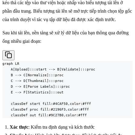
kéo thả các tệp vào thư viện hoặc nhấp vào biểu tượng tải lên ở
phần đầu trang. Biểu tượng tải lên sẽ mở trực tiếp trình chọn tệp gốc
của trình duyệt vì tác vụ tập dữ liệu đã được xác định trước.
Sau khi tải lên, nền tảng sẽ xử lý dữ liệu của bạn thông qua đường
ống nhiều giai đoạn:
graph LR

    A[Upload]:::start --> B[Validate]:::proc

    B --> C[Normalize]:::proc

    C --> D[Thumbnail]:::proc

    D --> E[Parse Labels]:::proc

    E --> F[Statistics]:::out

    classDef start fill:#4CAF50,color:#fff

    classDef proc fill:#2196F3,color:#fff

    classDef out fill:#9C27B0,color:#fff
Xác thực
: Kiểm tra định dạng và kích thước