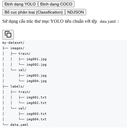
Định dạng YOLO
Định dạng COCO
Bố cục phân loại (Classification)
NDJSON
Sử dụng cấu trúc thư mục YOLO tiêu chuẩn với tệp
:
data.yaml
my-dataset/

├── images/

│   ├── train/

│   │   ├── img001.jpg

│   │   └── img002.jpg

│   └── val/

│       ├── img003.jpg

│       └── img004.jpg

├── labels/

│   ├── train/

│   │   ├── img001.txt

│   │   └── img002.txt

│   └── val/

│       ├── img003.txt

│       └── img004.txt

└── data.yaml