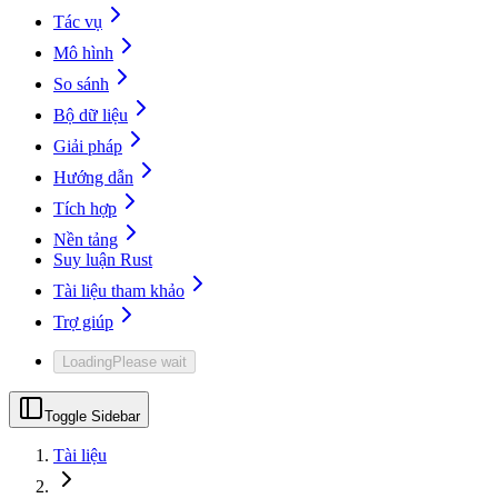
Tác vụ
Mô hình
So sánh
Bộ dữ liệu
Giải pháp
Hướng dẫn
Tích hợp
Nền tảng
Suy luận Rust
Tài liệu tham khảo
Trợ giúp
Loading
Please wait
Toggle Sidebar
Tài liệu