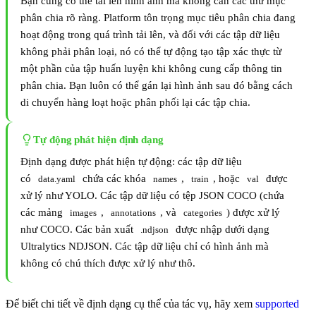
Bạn cũng có thể tải lên hình ảnh mà không cần các thư mục
phân chia rõ ràng. Platform tôn trọng mục tiêu phân chia đang
hoạt động trong quá trình tải lên, và đối với các tập dữ liệu
không phải phân loại, nó có thể tự động tạo tập xác thực từ
một phần của tập huấn luyện khi không cung cấp thông tin
phân chia. Bạn luôn có thể gán lại hình ảnh sau đó bằng cách
di chuyển hàng loạt hoặc phân phối lại các tập chia.
Tự động phát hiện định dạng
Định dạng được phát hiện tự động: các tập dữ liệu
có
chứa các khóa
,
, hoặc
được
data.yaml
names
train
val
xử lý như YOLO. Các tập dữ liệu có tệp JSON COCO (chứa
các mảng
,
, và
) được xử lý
images
annotations
categories
như COCO. Các bản xuất
được nhập dưới dạng
.ndjson
Ultralytics NDJSON. Các tập dữ liệu chỉ có hình ảnh mà
không có chú thích được xử lý như thô.
Để biết chi tiết về định dạng cụ thể của tác vụ, hãy xem
supported