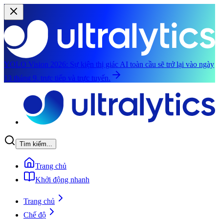
YOLO Vision 2026:
Sự kiện thị giác AI toàn cầu sẽ trở lại vào ngày
13 tháng 9, trực tiếp và trực tuyến.
Chuyển đến nội dung chính
Tìm kiếm...
Trang chủ
Khởi động nhanh
Trang chủ
Chế độ