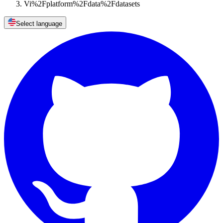
Vi%2Fplatform%2Fdata%2Fdatasets
Select language