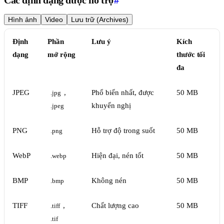
Các định dạng được hỗ trợ
#
Hình ảnh
Video
Lưu trữ (Archives)
Định
Phần
Lưu ý
Kích
dạng
mở rộng
thước tối
đa
JPEG
,
Phổ biến nhất, được
50 MB
.jpg
khuyến nghị
.jpeg
PNG
Hỗ trợ độ trong suốt
50 MB
.png
WebP
Hiện đại, nén tốt
50 MB
.webp
BMP
Không nén
50 MB
.bmp
TIFF
,
Chất lượng cao
50 MB
.tiff
.tif