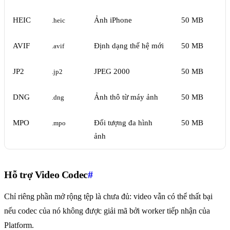
HEIC
Ảnh iPhone
50 MB
.heic
AVIF
Định dạng thế hệ mới
50 MB
.avif
JP2
JPEG 2000
50 MB
.jp2
DNG
Ảnh thô từ máy ảnh
50 MB
.dng
MPO
Đối tượng đa hình
50 MB
.mpo
ảnh
Hỗ trợ Video Codec
#
Chỉ riêng phần mở rộng tệp là chưa đủ: video vẫn có thể thất bại
nếu codec của nó không được giải mã bởi worker tiếp nhận của
Platform.