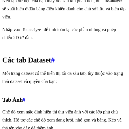
Nếu tập dữ liệu của bạn thay đổi sau khi phân tích, nút
Re-analyze
sẽ xuất hiện ở đầu bảng điều khiển dành cho chủ sở hữu và biên tập
viên.
Nhấp vào
để tính toán lại các phần nhúng và phép
Re-analyze
chiếu 2D từ đầu.
Các tab Dataset
#
Mỗi trang dataset có thể hiển thị tối đa sáu tab, tùy thuộc vào trạng
thái dataset và quyền của bạn:
Tab Ảnh
#
Chế độ xem mặc định hiển thị thư viện ảnh với các lớp phủ chú
thích. Hỗ trợ các chế độ xem dạng lưới, nhỏ gọn và bảng. Kéo và
thả tệp vào đây để thêm ảnh.