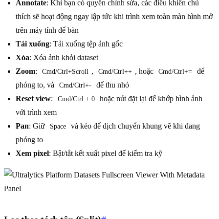
Annotate
: Khi bạn có quyền chỉnh sửa, các điều khiển chú
thích sẽ hoạt động ngay lập tức khi trình xem toàn màn hình mở
trên máy tính để bàn
Tải xuống
: Tải xuống tệp ảnh gốc
Xóa
: Xóa ảnh khỏi dataset
Zoom
:
,
, hoặc
để
Cmd/Ctrl+Scroll
Cmd/Ctrl++
Cmd/Ctrl+=
phóng to, và
để thu nhỏ
Cmd/Ctrl+-
Reset view
:
hoặc nút đặt lại để khớp hình ảnh
Cmd/Ctrl + 0
với trình xem
Pan
: Giữ
và kéo để dịch chuyển khung vẽ khi đang
Space
phóng to
Xem pixel
: Bật/tắt kết xuất pixel để kiểm tra kỹ