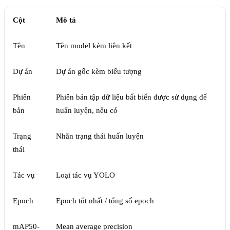
Cột
Mô tả
Tên
Tên model kèm liên kết
Dự án
Dự án gốc kèm biểu tượng
Phiên
Phiên bản tập dữ liệu bất biến được sử dụng để
bản
huấn luyện, nếu có
Trạng
Nhãn trạng thái huấn luyện
thái
Tác vụ
Loại tác vụ YOLO
Epoch
Epoch tốt nhất / tổng số epoch
mAP50-
Mean average precision