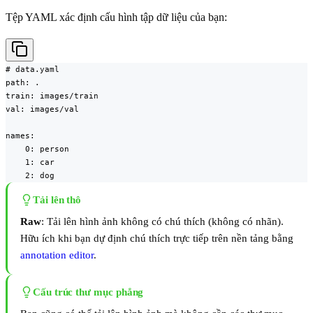
Tệp YAML xác định cấu hình tập dữ liệu của bạn:
# data.yaml

path: .

train: images/train

val: images/val

names:

    0: person

    1: car

    2: dog
Tải lên thô
Raw
: Tải lên hình ảnh không có chú thích (không có nhãn).
Hữu ích khi bạn dự định chú thích trực tiếp trên nền tảng bằng
annotation editor
.
Cấu trúc thư mục phẳng