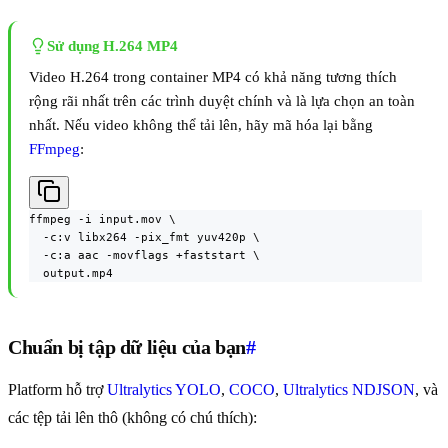
Sử dụng H.264 MP4
Video H.264 trong container MP4 có khả năng tương thích
rộng rãi nhất trên các trình duyệt chính và là lựa chọn an toàn
nhất. Nếu video không thể tải lên, hãy mã hóa lại bằng
FFmpeg
:
ffmpeg -i input.mov \

  -c:v libx264 -pix_fmt yuv420p \

  -c:a aac -movflags +faststart \

  output.mp4
Chuẩn bị tập dữ liệu của bạn
#
Platform hỗ trợ
Ultralytics YOLO
,
COCO
,
Ultralytics NDJSON
, và
các tệp tải lên thô (không có chú thích):