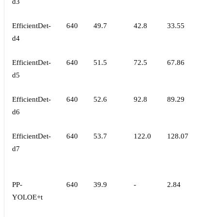
d3
EfficientDet-
640
49.7
42.8
33.55
d4
EfficientDet-
640
51.5
72.5
67.86
d5
EfficientDet-
640
52.6
92.8
89.29
d6
EfficientDet-
640
53.7
122.0
128.07
d7
PP-
640
39.9
-
2.84
YOLOE+t