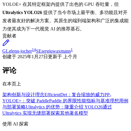
YOLOE+ 在其特定框架内提供了出色的 GPU 吞吐量，但
Ultralytics YOLO26
提供了当今市场上最平衡、多功能且对开
发者最友好的解决方案。其原生的端到端架构和广泛的集成能
力使其成为下一代视觉 AI 的推荐基石。
贡献者
14
1
GL
glenn-jocher
SE
sergiuwaxmann
创建于
2025年1月27日
更新于
上个月
评论
在本页上
架构创新与设计理念
EfficientDet：复合缩放的威力
PP-
YOLOE+：突破 PaddlePaddle 的界限
性能指标与基准
理想用例
与部署策略
Ultralytics 的优势：隆重介绍 YOLO26
通过
Ultralytics 实现无缝部署
探索其他著名模型
使用 AI 探索