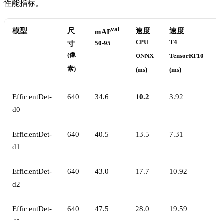
性能指标。
val
模型
尺
速度
速度
mAP
CPU
T4
寸
50-95
(像
ONNX
TensorRT10
素)
(ms)
(ms)
EfficientDet-
640
34.6
10.2
3.92
d0
EfficientDet-
640
40.5
13.5
7.31
d1
EfficientDet-
640
43.0
17.7
10.92
d2
EfficientDet-
640
47.5
28.0
19.59