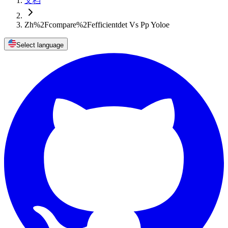
文档
Zh%2Fcompare%2Fefficientdet Vs Pp Yoloe
Select language