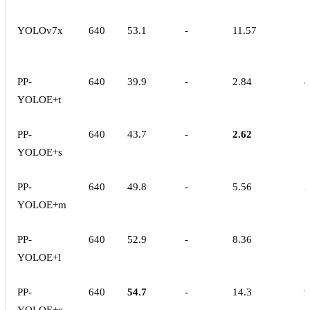
YOLOv7x
640
53.1
-
11.57
7
PP-
640
39.9
-
2.84
4
YOLOE+t
PP-
640
43.7
-
2.62
7
YOLOE+s
PP-
640
49.8
-
5.56
2
YOLOE+m
PP-
640
52.9
-
8.36
5
YOLOE+l
PP-
640
54.7
-
14.3
9