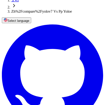
文档
Zh%2Fcompare%2Fyolov7 Vs Pp Yoloe
Select language