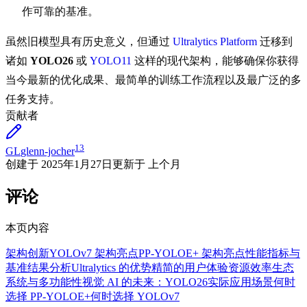
作可靠的基准。
虽然旧模型具有历史意义，但通过
Ultralytics Platform
迁移到
诸如
YOLO26
或
YOLO11
这样的现代架构，能够确保你获得
当今最新的优化成果、最简单的训练工作流程以及最广泛的多
任务支持。
贡献者
13
GL
glenn-jocher
创建于
2025年1月27日
更新于
上个月
评论
本页内容
架构创新
YOLOv7 架构亮点
PP-YOLOE+ 架构亮点
性能指标与
基准
结果分析
Ultralytics 的优势
精简的用户体验
资源效率
生态
系统与多功能性
视觉 AI 的未来：YOLO26
实际应用场景
何时
选择 PP-YOLOE+
何时选择 YOLOv7