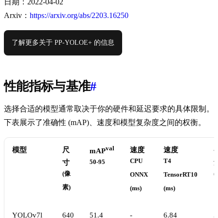
日期：2022-04-02
Arxiv：
https://arxiv.org/abs/2203.16250
了解更多关于 PP-YOLOE+ 的信息
性能指标与基准
#
选择合适的模型通常取决于你的硬件和延迟要求的具体限制。
下表展示了准确性 (mAP)、速度和模型复杂度之间的权衡。
val
模型
尺
速度
速度
mAP
CPU
T4
寸
50-95
(像
(
ONNX
TensorRT10
素)
(ms)
(ms)
YOLOv7l
640
51.4
-
6.84
3