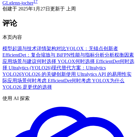
17
GL
glenn-jocher
创建于
2025年1月27日
更新于
上周
评论
本页内容
模型起源与技术详情
架构对比
YOLOX：无锚点创新者
EfficientDet：复合缩放与 BiFPN
性能与指标分析
分析权衡因素
应用场景与建议
何时选择 YOLOX
何时选择 EfficientDet
何时选
择 Ultralytics (YOLO26)
现代替代方案：Ultralytics
YOLO26
YOLO26 的关键创新
使用 Ultralytics API 的易用性
实
际应用场景
何时考虑 EfficientDet
何时考虑 YOLOX
为什么
YOLO26 是更优的选择
使用 AI 探索