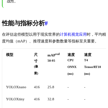
战性。
性能与指标分析
#
在评估这些模型以用于现实世界的
计算机视觉应用
时，平均精
度均值（mAP）、推理速度和参数数量等指标至关重要。
val
模型
尺
速度
速度
mAP
CPU
T4
寸
50-95
(像
ONNX
TensorRT10
素)
(ms)
(ms)
YOLOXnano
416
25.8
-
-
YOLOXtiny
416
32.8
-
-