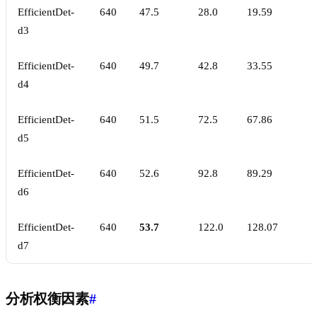
EfficientDet-
640
47.5
28.0
19.59
d3
EfficientDet-
640
49.7
42.8
33.55
d4
EfficientDet-
640
51.5
72.5
67.86
d5
EfficientDet-
640
52.6
92.8
89.29
d6
EfficientDet-
640
53.7
122.0
128.07
d7
分析权衡因素
#