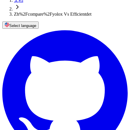
文档
Zh%2Fcompare%2Fyolox Vs Efficientdet
Select language