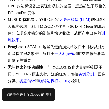
GPU 的边缘设备上表现出极快的速度，远远超过了厚重的
EfficientDet 变体。
MuSGD 优化器：
YOLO26 将
大语言模型 (LLM)
的创新引
入视觉领域，利用 MuSGD 优化器（SGD 和 Muon 的混合
体）实现高度稳定的训练和快速收敛，从而产生出色的
训
练效率
。
ProgLoss + STAL：
这些先进的损失函数在小目标识别方
面取得了显著改进，这对于
无人机操作
和航空影像分析等
用例至关重要。
无与伦比的多功能性：
与 YOLOX 仅作为目标检测器不
同，YOLO26 原生支持广泛的任务，包括
实例分割
、图像
分类、
姿态估计
和
旋转边界框 (OBB)
检测。
了解更多关于 YOLO26 的信息