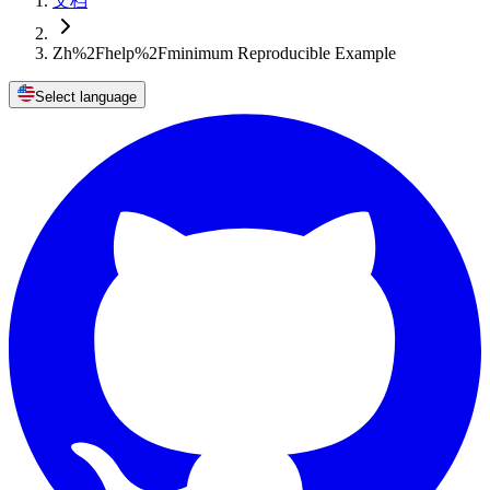
文档
Zh%2Fhelp%2Fminimum Reproducible Example
Select language