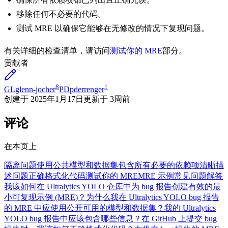
移除任何不必要的代码。
测试 MRE 以确保它能够在无修改的情况下复现问题。
有关详细的检查清单，请访问
测试你的 MRE
部分。
贡献者
8
1
GL
glenn-jocher
PD
pderrenger
创建于
2025年1月17日
更新于
3周前
评论
在本页上
隔离问题
使用公共模型和数据集
包含所有必要的依赖项
清晰描
述问题
正确格式化代码
测试你的 MRE
MRE 示例
常见问题解答
我该如何在 Ultralytics YOLO 仓库中为 bug 报告创建有效的最
小可复现示例 (MRE)？
为什么我在 Ultralytics YOLO bug 报告
的 MRE 中应使用公开可用的模型和数据集？
我的 Ultralytics
YOLO bug 报告中应该包含哪些信息？
在 GitHub 上提交 bug