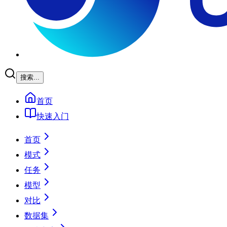
搜索...
首页
快速入门
首页
模式
任务
模型
对比
数据集