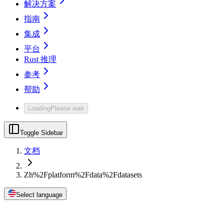
解决方案
指南
集成
平台
Rust 推理
参考
帮助
Loading
Please wait
Toggle Sidebar
文档
Zh%2Fplatform%2Fdata%2Fdatasets
Select language