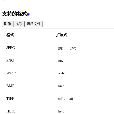
支持的格式
#
图像
视频
归档文件
格式
扩展名
JPEG
、
.jpg
.jpeg
PNG
.png
WebP
.webp
BMP
.bmp
TIFF
、
.tiff
.tif
HEIC
.heic