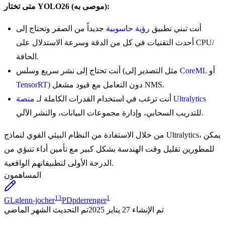
متى تختار YOLO26 (موصى به):
أنت تبني تطبيق
رؤية حاسوبية
جديداً من الصفر وتحتاج إلى
أحدث التقنيات في كل من الدقة وسرعة الاستدلال على CPU/
الحافة.
أو
CoreML
أنت تحتاج إلى نشر سريع وسلس (مثل التصدير إلى
) دون التعامل مع قيود مشغل NMS.
TensorRT
منصة Ultralytics
أنت ترغب في استخدام القدرات الكاملة لـ
للتدريب السحابي، وإدارة مجموعات البيانات، والنشر الآلي.
من خلال الاستفادة من النظام البيئي القوي لنماذج Ultralytics، يمكن
للمطورين تقليل وقت الهندسة بشكل كبير مع تأمين أداء تنبؤي من
الدرجة الأولى لتطبيقاتهم الواقعية.
المساهمون
13
1
GL
glenn-jocher
PD
pderrenger
تم الإنشاء
27 يناير 2025
تم التحديث
الشهر الماضي