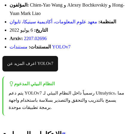
Chien-Yao Wang و Alexey Bochkovskiy و Hong-
المؤلفون:
Yuan Mark Liao
المنظمة:
معهد علوم المعلومات، أكاديمية سينيكا، تايوان
التاريخ:
6 يوليو 2022
Arxiv:
2207.02696
مستندات YOLOv7
المستندات:
اعرف المزيد عن YOLOv7
النظام البيئي المدعوم
يتم دعم YOLOv7 رسمياً داخل النظام البيئي لـ Ultralytics، مما
يسمح بالتدريب والتحقق والتصدير بسلاسة باستخدام واجهة
برمجة تطبيقات موحدة.