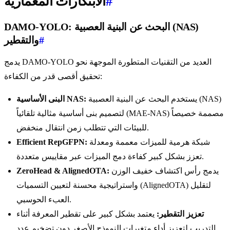
#
الابتكارات المعمارية
DAMO-YOLO: البحث عن البنية العصبية (NAS)
#
والتقطير
يدمج DAMO-YOLO العديد من التقنيات المتطورة الموجهة نحو
تحقيق أقصى قدر من الكفاءة:
يستخدم البحث عن البنية العصبية (NAS)
البنى الأساسية NAS:
لتصميم بنى أساسية مثالية تلقائياً (MAE-NAS) مصممة خصيصاً
للبيئات التي تتطلب زمن انتقال منخفض.
شبكة هرمية للميزات معممة ومعدلة
Efficient RepGFPN:
تعزز بشكل كبير كفاءة دمج الميزات عبر مقاييس متعددة.
يدمج رأس اكتشاف خفيف الوزن
ZeroHead & AlignedOTA:
واستراتيجية محسنة لتعيين التسميات (AlignedOTA) لتقليل
العبء الحوسبي.
تعزيز التقطير:
يعتمد بشكل كبير على تقطير المعرفة أثناء
التدريب لتعزيز أداء متغيرات النموذج الأصغر دون تضخيم عدد