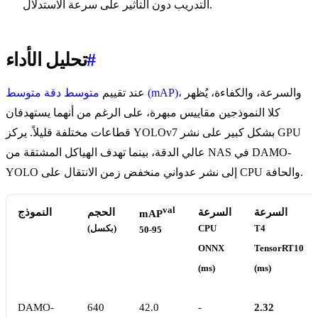
التدريب دون التأثير على سرعة الاستدلال.
#
تحليل الأداء
، والسرعة، والكفاءة، يُظهر
متوسط دقة متوسط (mAP)
عند تقييم
كلا النموذجين مقاييس مبهرة، على الرغم من أنهما يستهدفان
قطاعات مختلفة قليلاً. يركز YOLOv7 بشكل كبير على نشر GPU
عالي الدقة، بينما تهدف الهياكل المشتقة من NAS في DAMO-
YOLO إلى نشر عدواني منخفض زمن الانتقال على CPU والحافة.
val
السرعة
السرعة
الحجم
النموذج
mAP
T4
CPU
(بكسل)
50-95
ONNX
TensorRT10
(ms)
(ms)
DAMO-
640
42.0
-
2.32