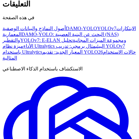
التعليقات
في هذه الصفحة
الابتكارات
YOLOv7
DAMO-YOLO
أصول النماذج والبيانات الوصفية
DAMO-YOLO: البحث عن البنية العصبية (NAS)
المعمارية
YOLOv7: E-ELAN ومجموعة الميزات المجانية
تحليل
والتقطير
ميزة نظام Ultralytics البيئي
مثال برمجي: تدريب YOLOv7
الأداء
حالات الاستخدام
المعيار الجديد: تقديم YOLO26
باستخدام Ultralytics
المثالية
الاستكشاف باستخدام الذكاء الاصطناعي