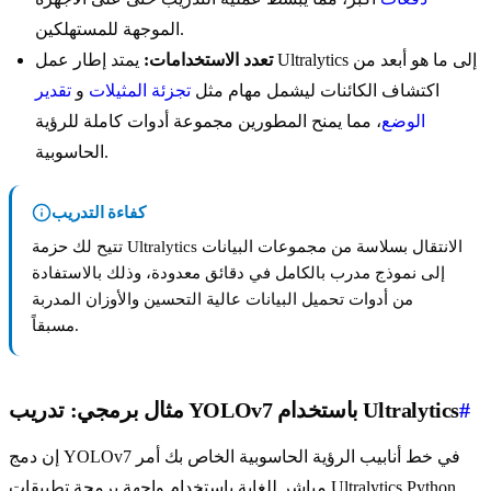
الموجهة للمستهلكين.
تعدد الاستخدامات:
يمتد إطار عمل Ultralytics إلى ما هو أبعد من
اكتشاف الكائنات ليشمل مهام مثل
تجزئة المثيلات
و
تقدير
الوضع
، مما يمنح المطورين مجموعة أدوات كاملة للرؤية
الحاسوبية.
كفاءة التدريب
تتيح لك حزمة Ultralytics الانتقال بسلاسة من مجموعات البيانات
إلى نموذج مدرب بالكامل في دقائق معدودة، وذلك بالاستفادة
من أدوات تحميل البيانات عالية التحسين والأوزان المدربة
مسبقاً.
#
مثال برمجي: تدريب YOLOv7 باستخدام Ultralytics
إن دمج YOLOv7 في خط أنابيب الرؤية الحاسوبية الخاص بك أمر
مباشر للغاية باستخدام واجهة برمجة تطبيقات Ultralytics Python.