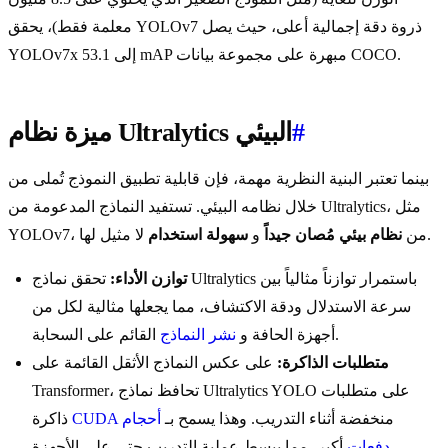
معلمة فقط)، يحقق YOLOv7 ذروة دقة إجمالية أعلى، حيث يصل
YOLOv7x إلى 53.1 mAP مبهرة على مجموعة بيانات COCO.
#
ميزة نظام Ultralytics البيئي
بينما تعتبر البنية النظرية مهمة، فإن قابلية تطبيق النموذج تُملى من
خلال نظامه البيئي. تستفيد النماذج المدعومة من Ultralytics، مثل
لا مثيل لها.
YOLOv7، من
نظام بيئي مُصان جيداً
و
سهولة استخدام
توازن الأداء:
تحقق نماذج Ultralytics باستمرار توازناً مثالياً بين
سرعة الاستدلال ودقة الاكتشاف، مما يجعلها مثالية لكل من
القائم على السحابة.
أجهزة الحافة و
نشر النماذج
متطلبات الذاكرة:
على عكس النماذج الأثقل القائمة على
Transformer، تحافظ نماذج Ultralytics YOLO على متطلبات
منخفضة أثناء التدريب. وهذا يسمح بـ
أحجام
CUDA
ذاكرة
دفعات
أكبر، مما يبسط عملية التدريب حتى على الأجهزة