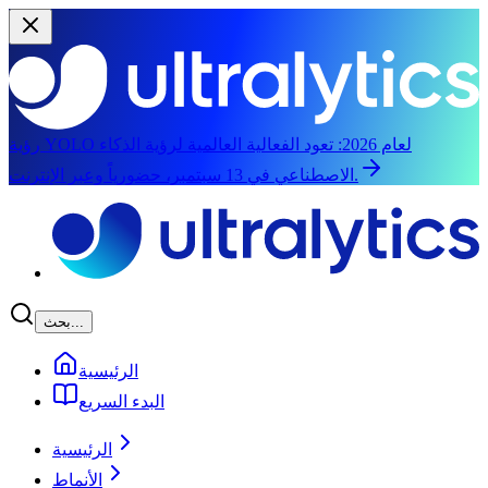
رؤية YOLO لعام 2026:
تعود الفعالية العالمية لرؤية الذكاء
الاصطناعي في 13 سبتمبر، حضورياً وعبر الإنترنت.
الانتقال إلى المحتوى الرئيسي
بحث...
الرئيسية
البدء السريع
الرئيسية
الأنماط