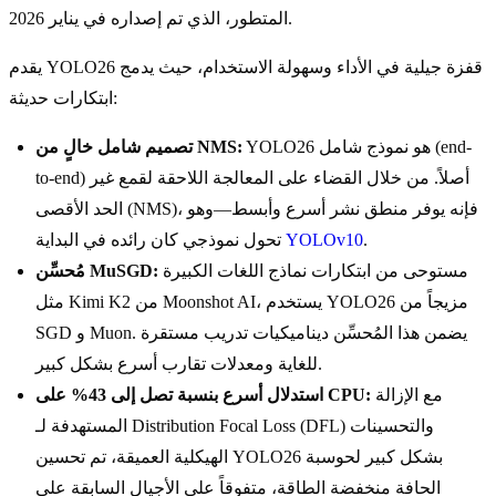
المتطور، الذي تم إصداره في يناير 2026.
يقدم YOLO26 قفزة جيلية في الأداء وسهولة الاستخدام، حيث يدمج
ابتكارات حديثة:
YOLO26 هو نموذج شامل (end-
تصميم شامل خالٍ من NMS:
to-end) أصلاً. من خلال القضاء على المعالجة اللاحقة لقمع غير
الحد الأقصى (NMS)، فإنه يوفر منطق نشر أسرع وأبسط—وهو
.
YOLOv10
تحول نموذجي كان رائده في البداية
مستوحى من ابتكارات نماذج اللغات الكبيرة
مُحسِّن MuSGD:
مثل Kimi K2 من Moonshot AI، يستخدم YOLO26 مزيجاً من
SGD و Muon. يضمن هذا المُحسِّن ديناميكيات تدريب مستقرة
للغاية ومعدلات تقارب أسرع بشكل كبير.
مع الإزالة
استدلال أسرع بنسبة تصل إلى 43% على CPU:
المستهدفة لـ Distribution Focal Loss (DFL) والتحسينات
الهيكلية العميقة، تم تحسين YOLO26 بشكل كبير لحوسبة
الحافة منخفضة الطاقة، متفوقاً على الأجيال السابقة على