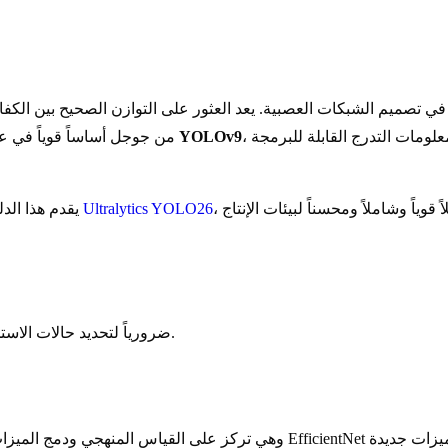
تصميم الشبكات العصبية. يعد العثور على التوازن الصحيح بين الكفاءة 
لومات التدرج القابلة للبرمجة
YOLOv9
من جوجل أساساً قوياً في عام 2019 من خلال تقديم بنيات قابلة للتوسع، بينما دفعت
Ultralytics YOLO26
يقدم هذا الدليل مقارنة فنية شاملة بين هذين النموذجين ويقدم إطار العمل الحديث
يعد فهم الآليات الأساسية لـ EfficientDet و YOLOv9 ضرورياً لتحديد حالات الاستخدام الأمثل لهما.