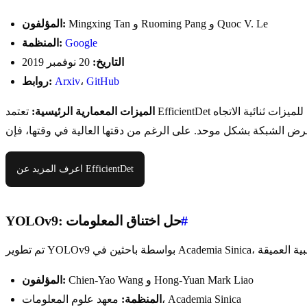
Mingxing Tan و Ruoming Pang و Quoc V. Le
المؤلفون:
Google
المنظمة:
التاريخ:
20 نوفمبر 2019
GitHub
،
Arxiv
روابط:
الميزات المعمارية الرئيسية:
تعتمد EfficientDet بشكل كبير على شبكة هرمية للميزات ثنائية الاتجاه (BiFPN)، مما يسمح بدمج ميزات متعددة المقاييس بسهولة وسرعة. إلى جانب ذلك، تستخدم طريقة قياس
اعرف المزيد عن EfficientDet
#
YOLOv9: حل اختناق المعلومات
Chien-Yao Wang و Hong-Yuan Mark Liao
المؤلفون:
معهد علوم المعلومات، Academia Sinica
المنظمة: