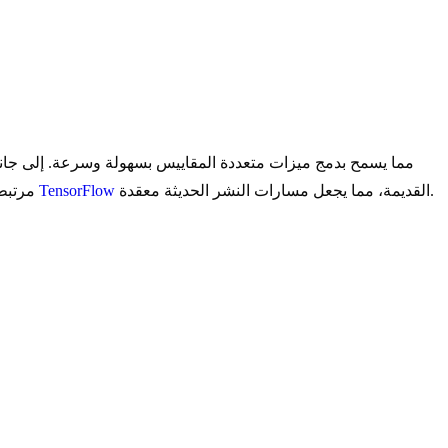
القديمة، مما يجعل مسارات النشر الحديثة معقدة.
TensorFlow
مركبة تقوم بتوسيع الدقة والعمق وعرض الشبكة بشكل موحد. على الرغم من دقتها العالية في وقتها، فإن EfficientDet مرتبطة بشكل كبير ببيئات