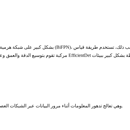
تم تطوير YOLOv9 بواسطة باحثين في Academia Sinica، وهي تعالج تدهور المعلومات أثناء مرور البيانات عبر الشبكات العصبية العميقة.