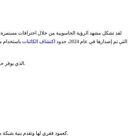
لقد تشكل مشهد الرؤية الحاسوبية من خلال اختراقات مستمرة في 
، التي تم إصدارها في عام 2024، حدود
اكتشاف الكائنات
باستخدام مع
، الذي يوفر حلاً قوياً وشاملاً ومحسناً لبيئات الإنتاج.
تم تطوير EfficientDet بواسطة Google Research، وهي تركز على القياس المنهجي ودمج الميزات بكفاءة. وتستخدم EfficientNet كعمود فقري لها وتقدم بنية شبكة ميزات جديدة.