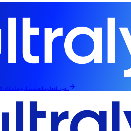
تعود الفعالية العالمية لرؤية الذكاء الاصطناعي في 13 سبتمبر، حضورياً وعبر الإنترنت.