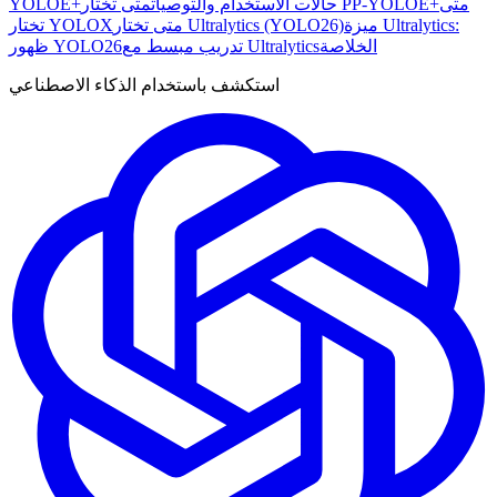
متى
متى تختار PP-YOLOE+
حالات الاستخدام والتوصيات
YOLOE+
ميزة Ultralytics:
متى تختار Ultralytics (YOLO26)
تختار YOLOX
الخلاصة
تدريب مبسط مع Ultralytics
ظهور YOLO26
استكشف باستخدام الذكاء الاصطناعي