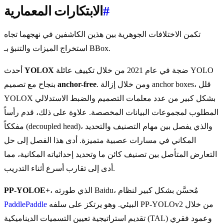
#
الابتكارات المعمارية
تكمن الاختلافات الجوهرية بين هذين الكاشفين في نهجهما تجاه
استخراج الميزات والتنبؤ بـ BBox.
ضجة في عام 2021 من خلال تكييف عائلة YOLO
YOLOX
أحدث
. ومن خلال إزالة anchor boxes، قلل
anchor-free
بنجاح مع تصميم
YOLOX بشكل كبير من عدد معلمات التصميم والضبط الاستدلالي
المطلوب لمجموعات البيانات المخصصة. علاوة على ذلك، قدم رأساً
مفككاً (decoupled head)، والذي يفصل بين مهام التصنيف والتحديد
المكاني في مسارات عصبية متميزة. أدى هذا الفصل إلى حل
التعارض المتأصل بين تصنيف كائن ما وتحديد إحداثياته المكانية، مما
أدى إلى تقارب أسرع أثناء التدريب.
، الذي طورته Baidu، مُحسَّن بشكل كبير لنظام
PP-YOLOE+
البيئي. وهو يرتكز على سلفه PP-YOLOv2 من خلال
PaddlePaddle
تقديم استراتيجية تعيين التسميات الديناميكية (TAL) وعمود فقري