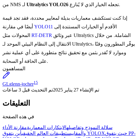
تجعله الخيار الذي لا يُنازع.
Ultralytics YOLO26
من NMS لـ
إذا كنت تستكشف معماريات بديلة لمعايير محددة، فقد تجد قيمة
الأقدم أو الخيارات المستندة إلى
YOLO11
أيضًا في مقارنة
عبر وثائق Ultralytics الشاملة. من خلال
RT-DETR
المحولات مثل
الانتقال إلى النظام البيئي الموحد لـ Ultralytics، يوفّر المطورون وقتًا
وموارد لا تُقدر بثمن مع تحقيق نتائج متطورة على أي عملية نشر
على الحافة أو السحابة.
المساهمون
15
GL
glenn-jocher
تم الإنشاء
27 يناير 2025
تم التحديث
قبل 3 ساعات
التعليقات
في هذه الصفحة
سلالة النموذج وتفاصيله
الابتكارات المعمارية
مقارنة الأداء
حيث يتفوق PP-
أين يتفوق YOLOX
والمقاييس
تطبيقات العالم الحقيقي