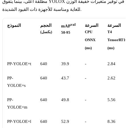
مطلقة أعلى، بينما يتفوق YOLOX في توفير متغيرات خفيفة الوزن
للغاية ومناسبة للأجهزة ذات القيود الشديدة.
val
السرعة
السرعة
الحجم
النموذج
mAP
T4
CPU
(بكسل)
50-95
ONNX
TensorRT10
(ms)
(ms)
PP-YOLOE+t
640
39.9
-
2.84
PP-
640
43.7
-
2.62
YOLOE+s
PP-
640
49.8
-
5.56
YOLOE+m
PP-YOLOE+l
640
52.9
-
8.36