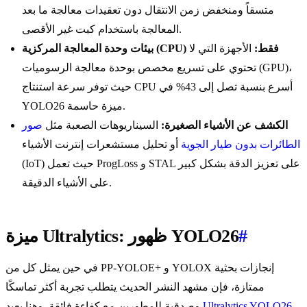
متسقاً ومنخفض زمن الانتقال دون تعقيدات معالجة ما بعد
المعالجة باستخدام كبت غير الأقصى.
بيئات وحدة المعالجة المركزية (CPU) فقط:
الأجهزة التي لا
تحتوي على تسريع مخصص بوحدة معالجة الرسوميات (GPU)،
حيث توفر سرعة استنتاج CPU أسرع بنسبة تصل إلى 43% في
YOLO26 ميزة حاسمة.
الكشف عن الأشياء الصغيرة:
السيناريوهات الصعبة مثل
صور
الطائرات بدون طيار الجوية
أو تحليل مستشعرات إنترنت الأشياء
(IoT) حيث تعمل ProgLoss و STAL على تعزيز الدقة بشكل كبير
على الأشياء الدقيقة.
#
ميزة Ultralytics: ظهور YOLO26
في حين يمثل كل من PP-YOLOE+ و YOLOX إنجازات بحثية
ممتازة، فإن مشهد النشر الحديث يتطلب تجربة أكثر تماسكًا
Ultralytics YOLO26
وصدقية للمطورين مع كفاءة فائقة. وهنا يعيد