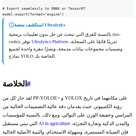
# Export seamlessly to ONNX or TensorRT

model.export(format="engine")
استكشف منصة Ultralytics
بالنسبة للفرق التي تبحث عن حل بدون تعليمات برمجية (no-
تدريبًا قائمًا على السحابة،
Ultralytics Platform
code)، توفر
وتسميات مجموعات بيانات مدمجة، ونشرًا بنقرة واحدة لجميع
نماذج YOLO الخاصة بك.
#
الخلاصة
لقد حاز كل من PP-YOLOE+ و YOLOX على مكانتهما في تاريخ
رؤية الكمبيوتر، حيث يقدمان دقة عالية التصميمات الخالية من
المراسي وخفيفة الوزن على التوالي. ومع ذلك، بالنسبة للمؤسسات
والمدن الذكية وتجارة التجزئة،
AI in agriculture
التي تبني مستقبل
فإن الصيانة المستمرة، وسهولة الاستخدام، والبنية الأصلية الخالية