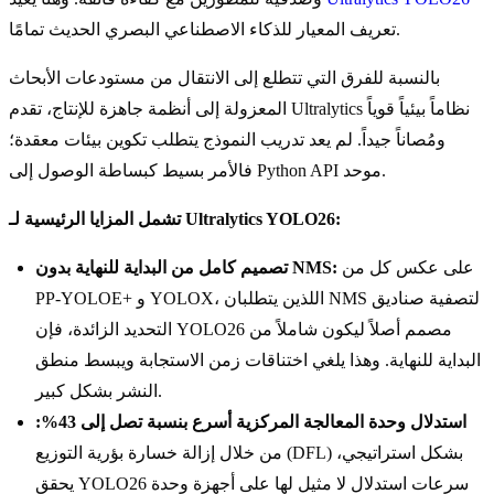
تعريف المعيار للذكاء الاصطناعي البصري الحديث تمامًا.
بالنسبة للفرق التي تتطلع إلى الانتقال من مستودعات الأبحاث
المعزولة إلى أنظمة جاهزة للإنتاج، تقدم Ultralytics نظاماً بيئياً قوياً
ومُصاناً جيداً. لم يعد تدريب النموذج يتطلب تكوين بيئات معقدة؛
فالأمر بسيط كبساطة الوصول إلى Python API موحد.
تشمل المزايا الرئيسية لـ Ultralytics YOLO26:
على عكس كل من
تصميم كامل من البداية للنهاية بدون NMS:
PP-YOLOE+ و YOLOX، اللذين يتطلبان NMS لتصفية صناديق
التحديد الزائدة، فإن YOLO26 مصمم أصلاً ليكون شاملاً من
البداية للنهاية. وهذا يلغي اختناقات زمن الاستجابة ويبسط منطق
النشر بشكل كبير.
استدلال وحدة المعالجة المركزية أسرع بنسبة تصل إلى 43%:
من خلال إزالة خسارة بؤرية التوزيع (DFL) بشكل استراتيجي،
يحقق YOLO26 سرعات استدلال لا مثيل لها على أجهزة وحدة