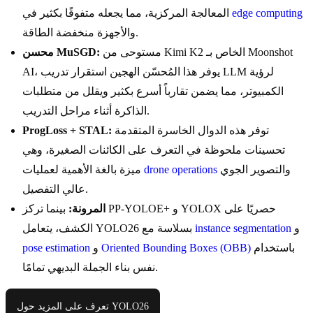
edge computing
المعالجة المركزية، مما يجعله متفوقًا بكثير في
والأجهزة منخفضة الطاقة.
مستوحى من Kimi K2 الخاص بـ Moonshot
محسن MuSGD:
AI، يوفر هذا المُحسّن الهجين استقرار تدريب LLM لرؤية
الكمبيوتر، مما يضمن تقارباً أسرع بكثير ويقلل من متطلبات
الذاكرة أثناء مراحل التدريب.
توفر هذه الدوال الخاسرة المتقدمة
ProgLoss + STAL:
تحسينات ملحوظة في التعرف على الكائنات الصغيرة، وهي
والتصوير الجوي
drone operations
ميزة بالغة الأهمية لعمليات
عالي التفصيل.
المرونة:
بينما تركز PP-YOLOE+ و YOLOX حصريًا على
و
instance segmentation
الكشف، يتعامل YOLO26 بسلاسة مع
باستخدام
Oriented Bounding Boxes (OBB)
و
pose estimation
نفس بناء الجملة البديهي تمامًا.
تعرف على المزيد حول YOLO26