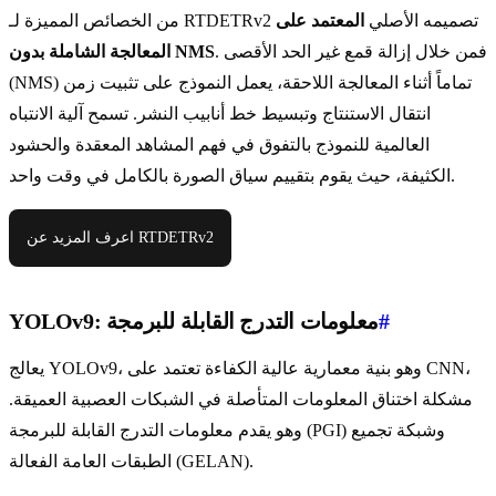
من الخصائص المميزة لـ RTDETRv2 تصميمه الأصلي
المعتمد على
. فمن خلال إزالة قمع غير الحد الأقصى
المعالجة الشاملة بدون NMS
(NMS) تماماً أثناء المعالجة اللاحقة، يعمل النموذج على تثبيت زمن
انتقال الاستنتاج وتبسيط خط أنابيب النشر. تسمح آلية الانتباه
العالمية للنموذج بالتفوق في فهم المشاهد المعقدة والحشود
الكثيفة، حيث يقوم بتقييم سياق الصورة بالكامل في وقت واحد.
اعرف المزيد عن RTDETRv2
#
YOLOv9: معلومات التدرج القابلة للبرمجة
يعالج YOLOv9، وهو بنية معمارية عالية الكفاءة تعتمد على CNN،
مشكلة اختناق المعلومات المتأصلة في الشبكات العصبية العميقة.
وهو يقدم معلومات التدرج القابلة للبرمجة (PGI) وشبكة تجميع
الطبقات العامة الفعالة (GELAN).