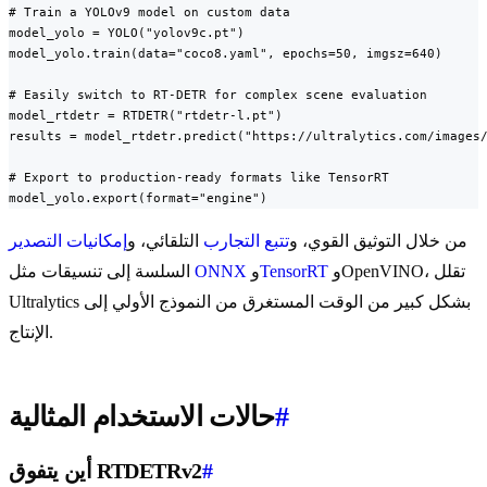
# Train a YOLOv9 model on custom data

model_yolo = YOLO("yolov9c.pt")

model_yolo.train(data="coco8.yaml", epochs=50, imgsz=640)

# Easily switch to RT-DETR for complex scene evaluation

model_rtdetr = RTDETR("rtdetr-l.pt")

results = model_rtdetr.predict("https://ultralytics.com/images/
# Export to production-ready formats like TensorRT

model_yolo.export(format="engine")
من خلال التوثيق القوي، و
تتبع التجارب
التلقائي، و
إمكانيات التصدير
وOpenVINO، تقلل
TensorRT
و
ONNX
السلسة إلى تنسيقات مثل
Ultralytics بشكل كبير من الوقت المستغرق من النموذج الأولي إلى
الإنتاج.
#
حالات الاستخدام المثالية
#
أين يتفوق RTDETRv2