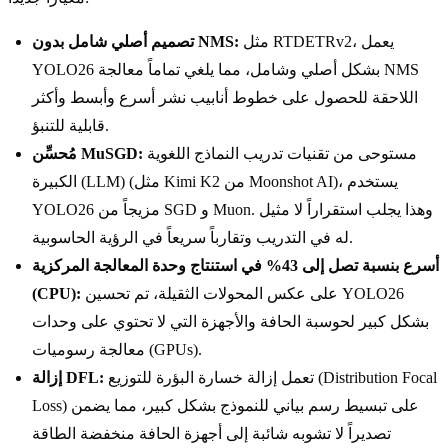
مثل RTDETRv2، يعمل
تصميم أصلي شامل بدون NMS:
YOLO26 بشكل أصلي وشامل، مما يلغي تماماً معالجة NMS
اللاحقة للحصول على خطوط أنابيب نشر أسرع وأبسط وأكثر
قابلية للتنبؤ.
مستوحى من تقنيات تدريب النماذج اللغوية
مُحسِّن MuSGD:
الكبيرة (LLM) (مثل Kimi K2 من Moonshot AI)، يستخدم
YOLO26 مزيجاً من SGD و Muon. وهذا يجلب استقراراً لا مثيل
له في التدريب وتقارباً سريعاً في الرؤية الحاسوبية.
أسرع بنسبة تصل إلى 43% في استنتاج وحدة المعالجة المركزية
على عكس المحولات الثقيلة، تم تحسين YOLO26
(CPU):
بشكل كبير لحوسبة الحافة والأجهزة التي لا تحتوي على وحدات
معالجة رسوميات (GPUs).
تعمل إزالة خسارة البؤرة للتوزيع (Distribution Focal
إزالة DFL:
Loss) على تبسيط رسم بياني للنموذج بشكل كبير، مما يضمن
تصديراً لا تشوبه شائبة إلى أجهزة الحافة منخفضة الطاقة