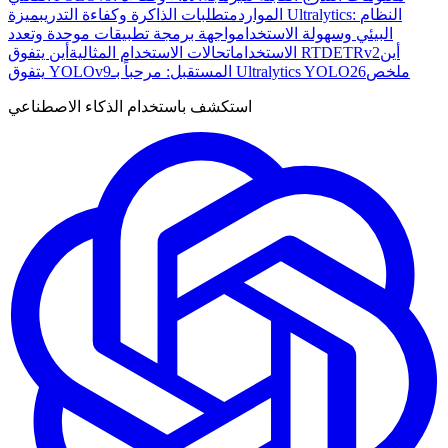
الموارد
متطلبات الذاكرة وكفاءة التدريب
ميزة Ultralytics: النظام
البيئي وسهولة الاستخدام
واجهة برمجة تطبيقات موحدة وتعدد
أين
أين يتفوق RTDETRv2
الاستخدامات
حالات الاستخدام المثالية
ملخص
المستقبل: مرحباً بـ Ultralytics YOLO26
يتفوق YOLOv9
استكشف باستخدام الذكاء الاصطناعي