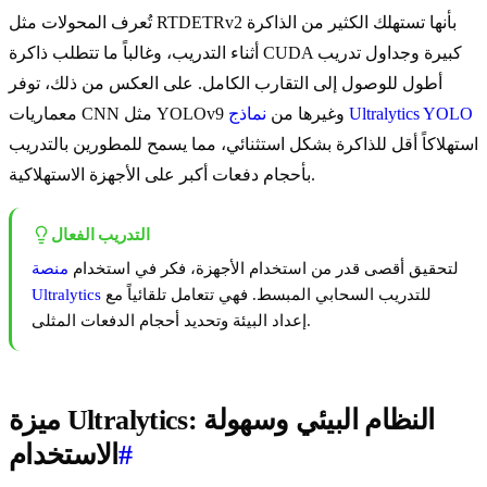
تُعرف المحولات مثل RTDETRv2 بأنها تستهلك الكثير من الذاكرة
أثناء التدريب، وغالباً ما تتطلب ذاكرة CUDA كبيرة وجداول تدريب
أطول للوصول إلى التقارب الكامل. على العكس من ذلك، توفر
نماذج Ultralytics YOLO
معماريات CNN مثل YOLOv9 وغيرها من
استهلاكاً أقل للذاكرة بشكل استثنائي، مما يسمح للمطورين بالتدريب
بأحجام دفعات أكبر على الأجهزة الاستهلاكية.
التدريب الفعال
لتحقيق أقصى قدر من استخدام الأجهزة، فكر في استخدام
منصة
للتدريب السحابي المبسط. فهي تتعامل تلقائياً مع
Ultralytics
إعداد البيئة وتحديد أحجام الدفعات المثلى.
ميزة Ultralytics: النظام البيئي وسهولة
#
الاستخدام