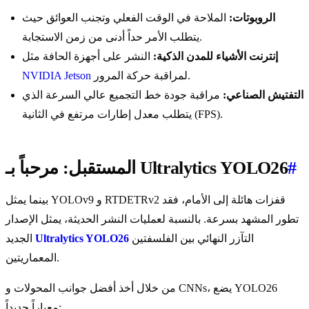
الروبوتات:
الملاحة في الوقت الفعلي وتجنب العوائق حيث
يتطلب الأمر حداً أدنى من زمن الاستجابة.
إنترنت الأشياء للمدن الذكية:
النشر على أجهزة الحافة مثل
لمراقبة حركة المرور.
NVIDIA Jetson
التفتيش الصناعي:
مراقبة جودة خط التجميع عالي السرعة الذي
يتطلب معدل إطارات مرتفع في الثانية (FPS).
#
المستقبل: مرحباً بـ Ultralytics YOLO26
بينما يمثل YOLOv9 و RTDETRv2 قفزات هائلة إلى الأمام، فقد
تطور المشهد بسرعة. بالنسبة لعمليات النشر الحديثة، يمثل الإصدار
التآزر النهائي بين الفلسفتين
Ultralytics YOLO26
الجديد
المعماريتين.
من خلال أخذ أفضل جوانب المحولات و CNNs، يضع YOLO26
معياراً جديداً: