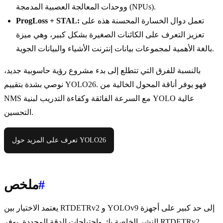
ووحدات المعالجة العصبية المدمجة (NPUs).
تعمل دوال الخسارة المحسنة هذه على
ProgLoss + STAL:
تعزيز التعرف على الكائنات الصغيرة بشكل كبير، وهي ميزة
بالغة الأهمية لمجموعات بيانات إنترنت الأشياء والبيانات الجوية.
بالنسبة للفرق التي تتطلع إلى بدء مشروع رؤية حاسوبية جديد،
نوصي بشدة بتقييم YOLO26. فهو يوفر أناقة المحول الخالية من
NMS مع السرعة الفائقة وكفاءة التدريب لبنية YOLO عالية
التحسين.
تعرف على المزيد حول YOLO26
#
ملخص
يعتمد الاختيار بين RTDETRv2 و YOLOv9 إلى حد كبير على أجهزة
النشر الخاصة بك واحتياجات الدقة المحددة. يوفر RTDETRv2