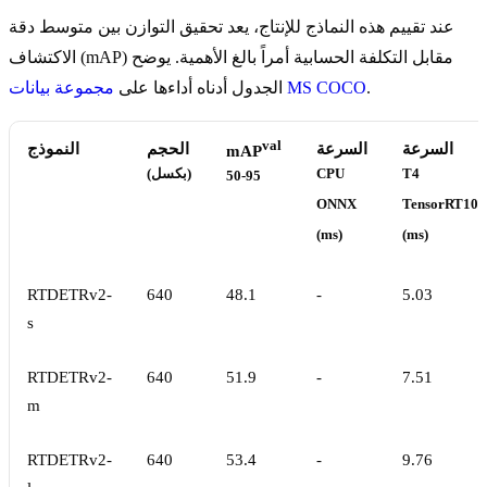
عند تقييم هذه النماذج للإنتاج، يعد تحقيق التوازن بين متوسط دقة
الاكتشاف (mAP) مقابل التكلفة الحسابية أمراً بالغ الأهمية. يوضح
.
مجموعة بيانات MS COCO
الجدول أدناه أداءها على
val
السرعة
السرعة
الحجم
النموذج
mAP
T4
CPU
(بكسل)
50-95
ONNX
TensorRT10
(ms)
(ms)
RTDETRv2-
640
48.1
-
5.03
s
RTDETRv2-
640
51.9
-
7.51
m
RTDETRv2-
640
53.4
-
9.76