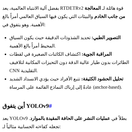
بفضل آلية الانتباه العالمية، يعد RTDETRv2 قوة هائلة لـ
المعالجة
من جانب الخادم
والبيئات التي يكون فيها السياق العالمي أمراً بالغ
الأهمية. وهو يتفوق في:
التصوير الطبي:
تحديد الشذوذات الدقيقة حيث يكون السياق
المحيط أمراً بالغ الأهمية.
المراقبة الجوية:
اكتشاف الكائنات الصغيرة في لقطات
الطائرات بدون طيار عالية الدقة دون التحيزات المكانية لتلافيف
CNN التقليدية.
تحليل الحشود الكثيفة:
تتبع الأفراد حيث يؤدي الانسداد الشديد
عادةً إلى إرباك النماذج القائمة على المرساة (anchor-based).
#
أين يتفوق YOLOv9
يعد YOLOv9 بطلاً في
عمليات النشر على الحافة المقيدة بالموارد
.
تجعله كفاءته الحسابية مثالياً لـ: