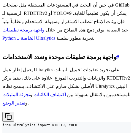
في حين أن البحث في المستودعات المستقلة مثل صفحات GitHub
الرسمية لـ RTDETRv2 أو YOLOv9 يمكن أن يكون تعليمياً للغاية،
فإن بيئات الإنتاج تتطلب الاستقرار وسهولة الاستخدام ونظاماً بيئياً
جيد الصيانة. يوفر دمج هذه النماذج من خلال
واجهة برمجة تطبيقات
تجربة مطور سلسة.
Python الخاصة بـ Ultralytics
#
واجهة برمجة تطبيقات موحدة وتعدد الاستخدامات
يعمل إطار عمل Ultralytics على تجريد تعقيدات تحميل البيانات
والزيادات والتدريب الموزع. علاوة على ذلك، بينما يركز RTDETRv2
الأصلي بشكل صارم على الاكتشاف، يسمح نظام Ultralytics البيئي
للمستخدمين بالانتقال بسهولة بين
اكتشاف الكائنات
و
تجزئة المثيلات
.
و
تقدير الوضع
from ultralytics import RTDETR, YOLO
