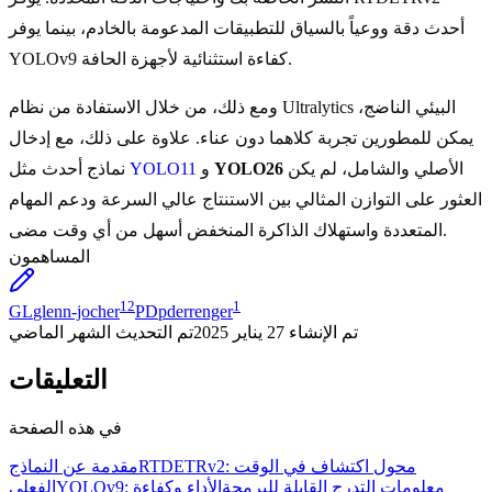
أحدث دقة ووعياً بالسياق للتطبيقات المدعومة بالخادم، بينما يوفر
YOLOv9 كفاءة استثنائية لأجهزة الحافة.
ومع ذلك، من خلال الاستفادة من نظام Ultralytics البيئي الناضج،
يمكن للمطورين تجربة كلاهما دون عناء. علاوة على ذلك، مع إدخال
الأصلي والشامل، لم يكن
YOLO26
و
YOLO11
نماذج أحدث مثل
العثور على التوازن المثالي بين الاستنتاج عالي السرعة ودعم المهام
المتعددة واستهلاك الذاكرة المنخفض أسهل من أي وقت مضى.
المساهمون
12
1
GL
glenn-jocher
PD
pderrenger
تم الإنشاء
27 يناير 2025
تم التحديث
الشهر الماضي
التعليقات
في هذه الصفحة
RTDETRv2: محول اكتشاف في الوقت
مقدمة عن النماذج
YOLOv9: معلومات التدرج القابلة للبرمجة
الأداء وكفاءة
الفعلي