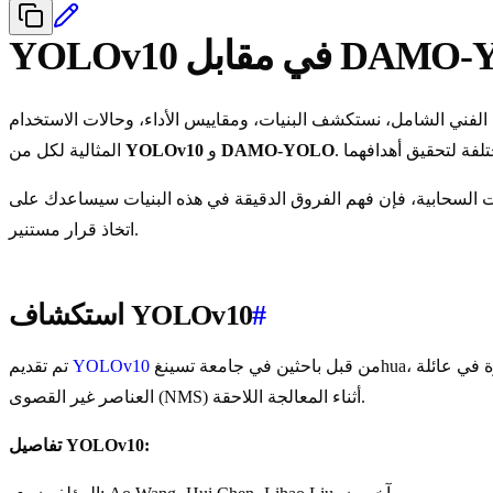
 مقابل DAMO-YOLO
يل الفني الشامل، نستكشف البنيات، ومقاييس الأداء، وحالات الاستخدام
DAMO-YOLO
و
YOLOv10
المثالية لكل من
السحابية، فإن فهم الفروق الدقيقة في هذه البنيات سيساعدك على
اتخاذ قرار مستنير.
#
استكشاف YOLOv10
من قبل باحثين في جامعة تسينغhua، وقد أحدث ثورة في عائلة YOLO من خلال تقديم نهج أصيل من الطرف إلى الطرف (end-to-end)، مما يلغي بشكل فعال الحاجة إلى خوارزمية كبت
YOLOv10
تم تقديم
العناصر غير القصوى (NMS) أثناء المعالجة اللاحقة.
تفاصيل YOLOv10: