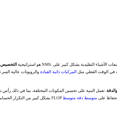
الابتكار الرئيسي في YOLOv10 هو استراتيجية
التخصيص ا
ت في الوقت الفعلي مثل
المركبات ذاتية القيادة
والروبوتات عالية السرع
والدقة
. تعمل البنية على تحسين المكونات المختلفة، بما في ذلك رأس تص
ينتج عن ذلك بنية تفتخر بعدد بارامترات أقل وعدد أقل من عمليات FLOP مع الحفاظ على