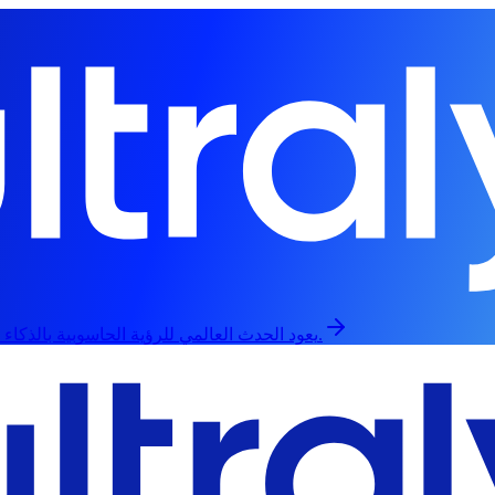
يعود الحدث العالمي للرؤية الحاسوبية بالذكاء الاصطناعي في 13 سبتمبر، حضورياً وعبر الإنترنت.