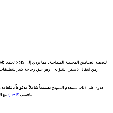
زمن انتقال لا يمكن التنبؤ به—وهو عنق زجاجة كبير للتطبيقا
علاوة على ذلك، يستخدم النموذج
تصميماً شاملاً مدفوعاً بالكفاءة 
تنافسي.
متوسط دقة متوسط (mAP)
بشكل كبير من التكرار الحسابي. و