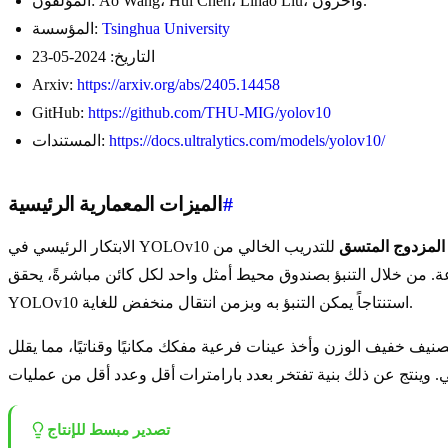
المؤلفون: Ao Wang، Hui Chen، Lihao Liu، وآخرون.
Tsinghua University
المؤسسة:
التاريخ: 2024-05-23
Arxiv:
https://arxiv.org/abs/2405.14458
GitHub:
https://github.com/THU-MIG/yolov10
https://docs.ultralytics.com/models/yolov10/
المستندات:
#
الميزات المعمارية الرئيسية
لمزدوج المتسق
للتدريب الخالي من NMS. تعتمد كاشفات الأشياء التقليدية بشكل كبير على NMS لتصفية الصناديق المحيطة المتداخلة، مما يؤدي إلى
ة. من خلال التنبؤ بصندوق محيط أمثل واحد لكل كائن مباشرةً، يحقق
YOLOv10 استنتاجاً يمكن التنبؤ به وبزمن انتقال منخفض للغاية.
نيف خفيف الوزن وأخذ عينات فرعية مفكك مكانيًا وقناتيًا، مما يقلل
تصدير مبسط للإنتاج