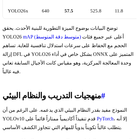
YOLO26x
640
57.5
525.8
11.8
توضح البيانات بوضوح الميزة التطورية للبنية الأحدث. يحقق
أعلى عبر جميع فئات
mAP (متوسط دقة المتوسط)
YOLO26
الحجم مع الحفاظ على سرعات استدلال تنافسية للغاية. تساهم
إزالة DFL في YOLO26 بشكل خاص في أداء ONNX المتميز على
وحدة المعالجة المركزية، وهو مقياس كانت الأجيال السابقة تعاني
فيه غالباً.
#
منهجيات التدريب والنظام البيئي
النموذج مفيد بقدر النظام البيئي الذي يدعمه. على الرغم من أن
، إلا أنه
PyTorch
YOLOv10 قدم تنفيذاً أكاديمياً ممتازاً قائماً على
يتطلب غالباً تكويناً يدوياً للمهام التي تتجاوز الكشف الأساسي.