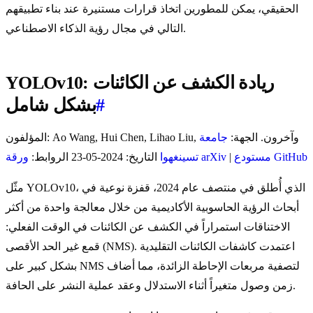
الحقيقي، يمكن للمطورين اتخاذ قرارات مستنيرة عند بناء تطبيقهم
التالي في مجال رؤية الذكاء الاصطناعي.
YOLOv10: ريادة الكشف عن الكائنات
#
بشكل شامل
المؤلفون: Ao Wang, Hui Chen, Lihao Liu, وآخرون. الجهة:
جامعة
مستودع GitHub
|
ورقة arXiv
تسينغهوا
التاريخ: 2024-05-23 الروابط:
مثّل YOLOv10، الذي أُطلق في منتصف عام 2024، قفزة نوعية في
أبحاث الرؤية الحاسوبية الأكاديمية من خلال معالجة واحدة من أكثر
الاختناقات استمراراً في الكشف عن الكائنات في الوقت الفعلي:
قمع غير الحد الأقصى (NMS). اعتمدت كاشفات الكائنات التقليدية
بشكل كبير على NMS لتصفية مربعات الإحاطة الزائدة، مما أضاف
زمن وصول متغيراً أثناء الاستدلال وعقد عملية النشر على الحافة.