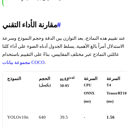
#
مقارنة الأداء التقني
عند تقييم هذه النماذج، يعد التوازن بين الدقة وحجم النموذج وسرعة
الاستدلال أمراً بالغ الأهمية. يسلط الجدول أدناه الضوء على أداء كلتا
عائلتي النماذج عبر مختلف المقاييس، بناءً على التقييم باستخدام
.
مجموعة بيانات COCO
val
السرعة
السرعة
الحجم
النموذج
mAP
T4
CPU
(بكسل)
50-95
ONNX
TensorRT10
(ms)
(ms)
YOLOv10n
640
39.5
-
1.56