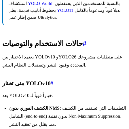
. بالنسبة للمستخدمين الذين يحتفظون
YOLO-World
استكشاف
بديلاً قوياً ومدعوماً بالكامل
YOLO11
بخطوط أنابيب قديمة، يظل
ضمن إطار عمل Ultralytics.
#
حالات الاستخدام والتوصيات
يعتمد الاختيار بين YOLOv10 وYOLO26 على متطلبات مشروعك
المحددة وقيود النشر وتفضيلات النظام البيئي.
#
متى تختار YOLOv10
يعد YOLOv10 خياراً قوياً لـ:
التطبيقات التي تستفيد من الكشف
الكشف الفوري بدون NMS:
الشامل (end-to-end) بدون تقنية Non-Maximum Suppression،
مما يقلل من تعقيد النشر.