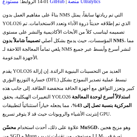
منصة Ultralytics
|
مستودع GitHub
01-14 الروابط:
بناءً على مفاهيم العمل بدون NMS التي تم ريادتها سابقاً، يمثل
YOLO26 الذي تم إطلاقه حديثاً ذروة الأداء وتعدد الاستخدامات. تم
تصميمه ليناسب كلاً من الأبحاث الأكاديمية والنشر على مستوى
، مما
تصميماً شاملاً بدون NMS
المؤسسات، حيث يدمج بشكل أصلي
يلغي تماماً المعالجة اللاحقة لـ NMS لنشر أسرع وأبسط عبر جميع
الأجهزة المدعومة.
يقدم YOLO26 العديد من التحسينات البنيوية الرائدة. إن إزالة
خسارة التوزيع البؤري (DFL) تبسط عملية تصدير النموذج بشكل
كبير وتعزز التوافق مع أجهزة الحافة منخفضة الطاقة. إلى جانب هذه
استدلالاً أسرع لوحدة المعالجة
التغييرات الهيكلية، يحقق YOLO26
المركزية بنسبة تصل إلى 43%
، مما يجعله خياراً استثنائياً لتطبيقات
إنترنت الأشياء والروبوتات حيث قد لا يتوفر تسريع GPU.
، وهو مزيج هجين
محسّن MuSGD
علاوة على ذلك، أحدث استخدام
من SGD و Muon مستوحى من تقنيات تدريب LLM، ثورة في