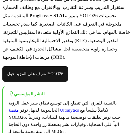
استقرار التدريب وسرعة التقارب. وبالاقتران مع وظائف الخسارة
، يتميز YOLO26 بتحسينات
ProgLoss + STAL
المتقدمة مثل
ملحوظة في التعرف على الكائنات الصغيرة. كما يقدم تحسينات
خاصة بالمهام، بما في ذلك النماذج الأولية متعددة المقاييس للتجزئة،
وتقدير الاحتمالية اللوغاريتمية المتبقية (RLE) لتقدير الوضعية،
وخسارة زاوية متخصصة لحل مشاكل الحدود في الكشف عن
مربعات الإحاطة الموجهة (OBB).
تعرف على المزيد حول YOLO26
النشر المؤسسي
بالنسبة للفرق التي تتطلع إلى توسيع نطاق سير عمل الرؤية
تكاملاً سلساً مع
منصة Ultralytics
الحاسوبية لديها، توفر
YOLO26، حيث توفر تعليقات توضيحية بديهية للبيانات، وتدريباً
آلياً على السحابة، وخيارات نشر بضغطة زر واحدة دون الحاجة
إلى بنية تحتية واسعة لـ MLOps.