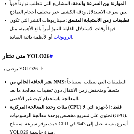
الموازنة بين السرعة والدقة:
المشاريع التي تتطلب توازناً قوياً
بين سرعة الاستدلال ودقة الكشف عبر مختلف أحجام النماذج.
تطبيقات زمن الاستجابة المتسق:
سيناريوهات النشر التي تكون
فيها أوقات الاستدلال القابلة للتنبؤ أمراً بالغ الأهمية، مثل
أو الأنظمة ذاتية القيادة.
الروبوتات
#
متى تختار YOLO26
يوصى بـ YOLO26 لـ:
التطبيقات التي تتطلب استنتاجاً
نشر الحافة الخالي من NMS:
متسقاً ومنخفض زمن الانتقال دون تعقيدات معالجة ما بعد
المعالجة باستخدام كبت غير الأقصى.
بيئات وحدة المعالجة المركزية (CPU) فقط:
الأجهزة التي لا
تحتوي على تسريع مخصص بوحدة معالجة الرسوميات (GPU)،
حيث توفر سرعة استنتاج CPU أسرع بنسبة تصل إلى 43% في
YOLO26 ميزة حاسمة.