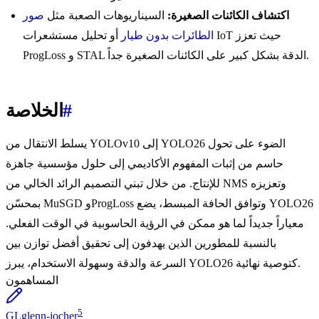
اكتشاف الكائنات الصغيرة:
السيناريوهات الصعبة مثل
صور
الطائرات بدون طيار
أو تحليل مستشعرات IoT حيث تعزز
ProgLoss و STAL الدقة بشكل كبير على الكائنات الصغيرة جداً.
#
الخلاصة
يسلط الانتقال من YOLOv10 إلى YOLO26 الضوء على تحول
حاسم من إثبات المفهوم الأكاديمي إلى حلول مؤسسية جاهزة
للإنتاج. من خلال تبني التصميم الرائد الخالي من NMS وتعزيزه
بمحسّن MuSGD وProgLoss وتوافق الحافة المبسط، يضع YOLO26
معياراً جديداً لما هو ممكن في الرؤية الحاسوبية في الوقت الفعلي.
بالنسبة للمطورين الذين يهدفون إلى تحقيق أفضل توازن بين
السرعة والدقة وسهولة الاستخدام، يبرز YOLO26 كتوصية نهائية.
المساهمون
5
GL
glenn-jocher