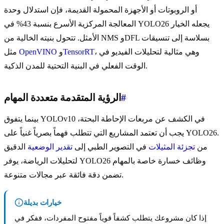
أو الروبوتات أو الأجهزة المحمولة القديمة، فإن استدلال وحدة
المعالجة المركزية الأسرع بنسبة 43% في YOLO26 يجعله الخيار
الأمثل. تتحول بنيته الخالية من NMS وDFL بسلاسة إلى تنسيقات
، وهي مثالية لتحليلات الفيديو في
TensorRT
و
OpenVINO
مثل
الوقت الفعلي في البنية التحتية للمدن الذكية.
#
الرؤية المتقدمة متعددة المهام
بينما يتفوق YOLOv10 في الكشف عن مربعات الإحاطة البحتة،
يجب أن تعتمد المشاريع التي تتطلب فهماً بصرياً غنياً على YOLO26.
من
تجزئة المثيلات
في التصوير الطبي إلى
تقدير الوضعية
الدقيق
لتحليلات الرياضة، يوفر YOLO26 وظائف خسارة خاصة بالمهام
تضمن دقة فائقة عبر مجالات متنوعة.
خيارات بديلة
إذا كان مشروعك يتطلب كشفاً قوياً مفتوح المفردات، ففكر في