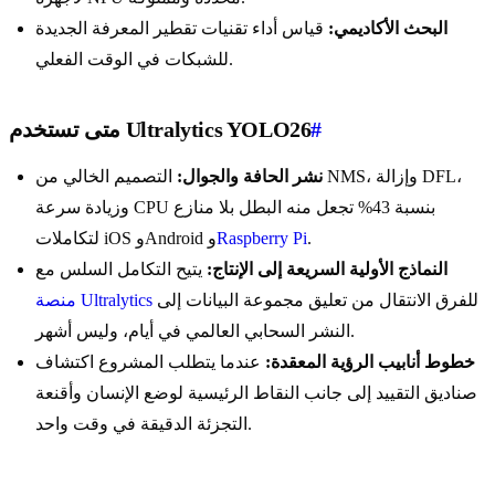
البحث الأكاديمي:
قياس أداء تقنيات تقطير المعرفة الجديدة
للشبكات في الوقت الفعلي.
#
متى تستخدم Ultralytics YOLO26
نشر الحافة والجوال:
التصميم الخالي من NMS، وإزالة DFL،
وزيادة سرعة CPU بنسبة 43% تجعل منه البطل بلا منازع
.
Raspberry Pi
لتكاملات iOS وAndroid و
النماذج الأولية السريعة إلى الإنتاج:
يتيح التكامل السلس مع
للفرق الانتقال من تعليق مجموعة البيانات إلى
منصة Ultralytics
النشر السحابي العالمي في أيام، وليس أشهر.
خطوط أنابيب الرؤية المعقدة:
عندما يتطلب المشروع اكتشاف
صناديق التقييد إلى جانب النقاط الرئيسية لوضع الإنسان وأقنعة
التجزئة الدقيقة في وقت واحد.