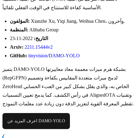
الأساسية كفاءة للاستنتاج في الوقت الفعلي تلقائياً.
Xianzhe Xu, Yiqi Jiang, Weihua Chen، وآخرون.
المؤلفون:
Alibaba Group
المنظمة:
التاريخ:
2022-11-23
Arxiv:
2211.15444v2
GitHub:
tinyvision/DAMO-YOLO
يتميز DAMO-YOLO بشبكة هرم ميزات معممة معاد معاييرتها
(RepGFPN) لدمج ميزات متعددة المقاييس بكفاءة وتصميم
ZeroHead الخاص به، والذي يقلل بشكل كبير من العبء الحسابي
في رأس الكشف. كما يدمج تعيين التسميات AlignedOTA وتقنيات
تقطير المعرفة القوية لتعزيز الدقة دون زيادة عدد معلمات النموذج.
اعرف المزيد عن DAMO-YOLO