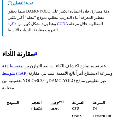
عبء التقطير
بينما يحقق DAMO-YOLO دقة ممتازة، فإن اعتماده الكبير على
تقطير المعرفة أثناء التدريب يتطلب نموذج "معلم" أكبر بكثير.
المطلوبة خلال مرحلة
ذاكرة CUDA
وهذا يزيد بشكل كبير من
التدريب مقارنة بالبنيات الأبسط.
#
مقارنة الأداء
عند تقييم نماذج اكتشاف الكائنات، يعد التوازن بين
متوسط دقة
وسرعة الاستنتاج أمراً بالغ الأهمية. فيما يلي مقارنة
متوسط (mAP)
تفصيلية بين YOLOv6-3.0 وDAMO-YOLO عبر مقاييس نماذج
مختلفة.
val
السرعة
السرعة
الحجم
النموذج
mAP
T4
CPU
(بكسل)
50-95
ONNX
TensorRT10