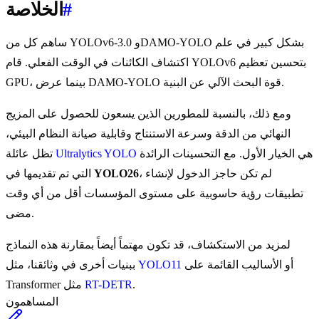
#
الخلاصة
ساهم كل من YOLOv6-3.0 وDAMO-YOLO بشكل كبير في علم
اكتشاف الكائنات في الوقت الفعلي. قام YOLOv6 بتحسين تعظيم
GPU، بينما عرض DAMO-YOLO قوة البحث الآلي عن البنية.
ومع ذلك، بالنسبة للمطورين الذين يسعون للحصول على المزيج
النهائي من الدقة وسرعة الاستنتاج وقابلية صيانة النظام البيئي،
هي الخيار الأول. مع التحسينات الرائدة
Ultralytics YOLO
تظل عائلة
، لم تكن حاجز الدخول لإنشاء
YOLO26
التي تم تقديمها في
تطبيقات رؤية حاسوبية على مستوى المؤسسات أقل من أي وقت
مضى.
لمزيد من الاستكشاف، قد تكون مهتماً أيضاً بمقارنة هذه النماذج
أو الأساليب القائمة على
YOLO11
ببنيات أخرى في وثائقنا، مثل
.
RT-DETR
Transformer مثل
المساهمون