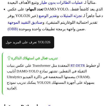
وتتبع الأهداف البعيدة.
مثالياً لـ
عمليات الطائرات بدون طيار
تعدد المهام:
على عكس DAMO-YOLO، الذي يعد كاشفاً فقط،
يوفر YOLO26 دعماً جاهزاً لـ
تجزئة المثيلات
و
تقدير الوضع
(عبر
تقدير احتمالية اللوغاريتم المتبقي)، و
صناديق التقييد الموجهة
ضمن واجهة برمجة تطبيقات واحدة وموحدة.
(OBB)
تعرف على المزيد حول YOLO26
تدريب فعال في استهلاك الذاكرة
أو خطوط
RT-DETR
على عكس بنيات Transformer المعقدة مثل
أنابيب DAMO-YOLO الثقيلة في التقطير، تشتهر نماذج
Ultralytics ببصمتها المنخفضة في ذاكرة الفيديو (VRAM).
يمكنك تدريب نموذج YOLO26 بسهولة على أجهزة المستهلك
العادية.