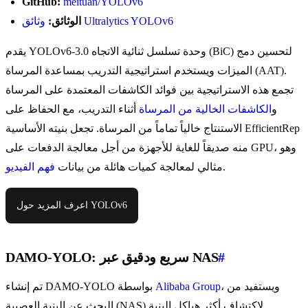
GitHub:
meituan/YOLOv6
وثائق Ultralytics YOLOv6
الوثائق:
يقدم YOLOv6-3.0 وحدة تسلسل ثنائية الاتجاه (BiC) لتحسين دمج
الميزات ويستخدم استراتيجية التدريب بمساعدة المرساة (AAT).
تجمع هذه الاستراتيجية بين فوائد الكاشفات المعتمدة على المرساة
و
الكاشفات الخالية من المرساة
أثناء التدريب، مع الحفاظ على
الاستنتاج خالياً تماماً من المرساة. تجعل بنيته الأساسية EfficientRep
منه صديقاً للغاية للأجهزة من أجل معالجة الدفعات على GPU، وهو
.
مثالي لمعالجة كميات هائلة من بيانات
فهم الفيديو
اعرف المزيد حول YOLOv6
#
DAMO-YOLO: سريع ودقيق عبر NAS
، ويستفيد من
Alibaba Group
تم إنشاء DAMO-YOLO بواسطة
البحث عن البنية العصبية (NAS) لاكتشاف أكثر هياكل البنية