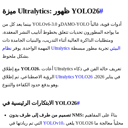
#
ميزة Ultralytics: ظهور YOLO26
بينما يعد كل من YOLOv6-3.0 وDAMO-YOLO أدوات قوية، غالباً
ما يواجه المطورون تحديات تتعلق بخطوط أنابيب النشر المعقدة،
ومتطلبات الذاكرة العالية أثناء التدريب، والبنيات الجامدة ذات
نظام Ultralytics البيئي
تجربة مطور مبسطة
المهمة الواحدة. يوفر
بشكل ملحوظ.
، أعادت Ultralytics تعريف حالة الفن في ذكاء
YOLO26
مع إطلاق
في يناير 2026،
Ultralytics YOLO26
الرؤية الاصطناعي. تم إطلاق
وهو يدفع حدود الكفاءة والتنوع.
#
الابتكارات الرئيسية في YOLO26
بناءً على المفاهيم
تصميم من طرف إلى طرف بدون NMS:
، يلغي YOLO26 محلياً معالجة ما
YOLOv10
التي تم ريادتها في