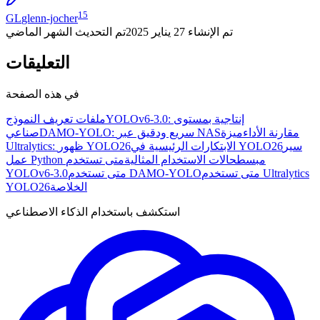
15
GL
glenn-jocher
تم الإنشاء
27 يناير 2025
تم التحديث
الشهر الماضي
التعليقات
في هذه الصفحة
YOLOv6-3.0: إنتاجية بمستوى
ملفات تعريف النموذج
مقارنة الأداء
ميزة
DAMO-YOLO: سريع ودقيق عبر NAS
صناعي
سير
الابتكارات الرئيسية في YOLO26
Ultralytics: ظهور YOLO26
عمل Python مبسط
حالات الاستخدام المثالية
متى تستخدم
متى تستخدم Ultralytics
متى تستخدم DAMO-YOLO
YOLOv6-3.0
الخلاصة
YOLO26
استكشف باستخدام الذكاء الاصطناعي