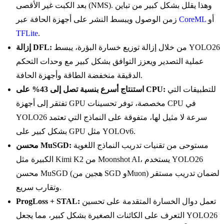
بعد الكبت غير الأقصى (NMS). وهذا يقلل بشكل كبير من تباين
أو
CoreML
زمن الوصول ويبسط النشر على أجهزة الحافة عبر
TFLite
.
من خلال إزالة توزيع خسارة البؤرة، يبسط YOLO26
إزالة DFL:
عملية التصدير ويعزز التوافق بشكل كبير مع وحدات التحكم
الدقيقة منخفضة الطاقة وأجهزة الحافة.
للتطبيقات التي
استنتاج أسرع بنسبة تصل إلى 43% على CPU:
تفتقر إلى أجهزة GPU مخصصة، توفر تحسينات CPU في
YOLO26 سرعة لا مثيل لها، متفوقة على النماذج التي تعتمد
بشكل كبير على GPU مثل YOLOv6.
مستوحى من تقنيات تدريب النماذج اللغوية
محسن MuSGD:
الكبيرة مثل Kimi K2 من Moonshot AI، يستخدم YOLO26
محسن MuSGD (هجين من SGD وMuon) لضمان تدريب مستقر
وتقارب سريع.
تعمل دوال الخسارة المتقدمة على تحسين
ProgLoss + STAL:
التعرف على الكائنات الصغيرة بشكل كبير، مما يجعل YOLO26