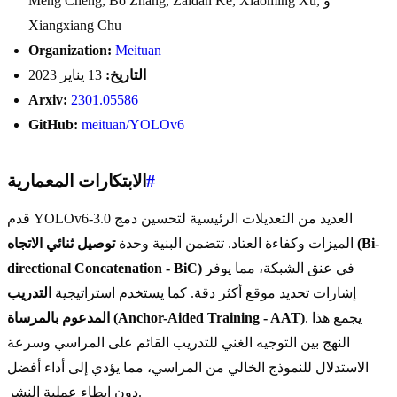
Meng Cheng, Bo Zhang, Zaidan Ke, Xiaoming Xu, و
Xiangxiang Chu
Organization:
Meituan
التاريخ:
13 يناير 2023
Arxiv:
2301.05586
GitHub:
meituan/YOLOv6
#
الابتكارات المعمارية
قدم YOLOv6-3.0 العديد من التعديلات الرئيسية لتحسين دمج
الميزات وكفاءة العتاد. تتضمن البنية وحدة
توصيل ثنائي الاتجاه (Bi-
في عنق الشبكة، مما يوفر
directional Concatenation - BiC)
إشارات تحديد موقع أكثر دقة. كما يستخدم استراتيجية
التدريب
. يجمع هذا
المدعوم بالمرساة (Anchor-Aided Training - AAT)
النهج بين التوجيه الغني للتدريب القائم على المراسي وسرعة
الاستدلال للنموذج الخالي من المراسي، مما يؤدي إلى أداء أفضل
دون إبطاء عملية النشر.