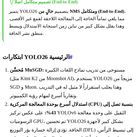
تصميم متكامل أصلاً (End-to-End)
،
خالٍ من NMS ومتكامل (End-to-End)
يتميز YOLO26 بتصميم
مما يلغي تماماً الحاجة إلى المعالجة اللاحقة لقمع غير الأقصى.
وهذا يقلل بشكل كبير من تباين زمن استجابة الاستدلال ويبسط
منطق نشر الحافة.
#
ابتكارات YOLO26 الرئيسية
مستوحى من تدريب نماذج اللغات الكبيرة
مُحسِّن MuSGD:
(مثل Kimi K2 من Moonshot AI)، يستخدم YOLO26 مزيجاً من
SGD و Muon. وهذا يجلب استقراراً لا مثيل له في التدريب
وتقارباً أسرع لمهام رؤية الكمبيوتر.
استدلال أسرع بوحدة المعالجة المركزية (CPU) بنسبة تصل إلى
43%:
على عكس تركيز YOLOv6 الثقيل على وحدة معالجة
الرسوميات GPU، تم تحسين YOLO26 بشكل كبير لأجهزة
الحافة. تؤدي إزالة خسارة بؤر التوزيع (DFL) إلى تبسيط الرأس،