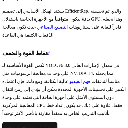
يستند الهيكل الأساسي إلى تصميم EfficientRep، والذي تم تحسينه
بدقة ليكون متوافقاً مع الأجهزة الخاصة باستدلال GPU. وهذا يجعله
قادراً للغاية على سيناريوهات
التصنيع الصناعي
حيث تكون معالجة
الدُفعات الكثيفة هي القاعدة.
#
نقاط القوة والضعف
تكمن القوة الأساسية لـ YOLOv6-3.0 في معدل الإطارات العالي
على وحدات معالجة الرسوميات مثل NVIDIA T4، مما يجعله
مناسباً لتدفقات
فهم الفيديو
عالية الكثافة. ومع ذلك، فإن اعتماده
الكبير على تحسينات الأجهزة المحددة يمكن أن يؤدي إلى زمن انتقال
دون المستوى الأمثل على أجهزة الحافة التي تعتمد على وحدة
المعالجة المركزية CPU فقط. علاوة على ذلك، قد يكون إعداد خط
أنابيب التدريب الخاص به معقداً مقارنة بالأطر الأكثر توحيداً.