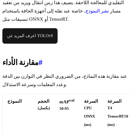
التقليدي للمعالجة اللاحقة. يضيف هذا زمن انتقال ويزيد من تعقيد
مسار
نشر النموذج
، خاصة عند نقله إلى أجهزة الحافة باستخدام
تنسيقات مثل ONNX أو TensorRT.
اعرف المزيد عن YOLOv9
#
مقارنة الأداء
عند مقارنة هذه النماذج، من الضروري النظر في التوازن بين الدقة
وعدد المعلمات وسرعة الاستدلال.
val
السرعة
السرعة
الحجم
النموذج
mAP
T4
CPU
(بكسل)
50-95
ONNX
TensorRT10
(ms)
(ms)