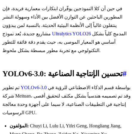
في حين أن كلا النموذجين يوفّران ابتكارات معمارية فريدة، فإن
المطورين الباحثين عن التوازن الأفضل بين الأداء وسهولة النشر
ينتقلون غالباً إلى الأنظمة البيئية الحديثة. بالنسبة لمن يبدؤون
المدمج كلياً بشكل
Ultralytics YOLO26
مشاريع جديدة، يُعد نموذج
أساسي هو المعيار الموصى به، حيث يقدم دقة فائقة للتطور
التكنولوجي مع تجربة مطور مبسطة بشكل ملحوظ.
#
YOLOv6-3.0: تحسين الإنتاجية الصناعية
بواسطة قسم الذكاء الاصطناعي للرؤية في
YOLOv6-3.0
تم تطوير
شركة Meituan، وقد تم تصميمه هندسياً بشكل مكثف لتحقيق أقصى
إنتاجية في التطبيقات الصناعية، لا سيما على أجهزة وحدة معالجة
الرسوميات GPU.
Chuyi Li, Lulu Li, Yifei Geng, Hongliang Jiang,
المؤلفون: