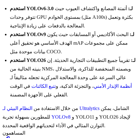
استخدم YOLOv6-3.0 لـ:
أتمتة المصانع واكتشاف العيوب حيث
تتوفر وحدات GPU بمستوى الخوادم (مثل A100s) بكثرة وتعمل
المعالجة بالدفعات على زيادة الإنتاجية.
استخدم YOLOv9 لـ:
البحث الأكاديمي أو المسابقات حيث يكون
الهدف الأساسي هو تحقيق أعلى mAP ممكن على مجموعات
بيانات موحدة مثل COCO.
استخدم YOLO26 لـ:
تقريباً جميع التطبيقات التجارية الحديثة. إن
بنيته الخالية من NMS، وبصمته المنخفضة للذاكرة، والاستدلال
عالي السرعة على وحدة المعالجة المركزية تجعله مثاليفاً لـ
أنظمة الإنذار الأمني
، والتجزئة الذكية، و
تتبع الكائنات
في الوقت
الفعلي على الأجهزة المضمنة.
الشامل، يمكن
النظام البيئي لـ Ultralytics
من خلال الاستفادة من
و YOLO11 و YOLO26 لإيجاد
YOLOv8
للمطورين بسهولة تجربة
التوازن المثالي في الأداء لتحدياتهم الواقعية المحددة.
المساهمون