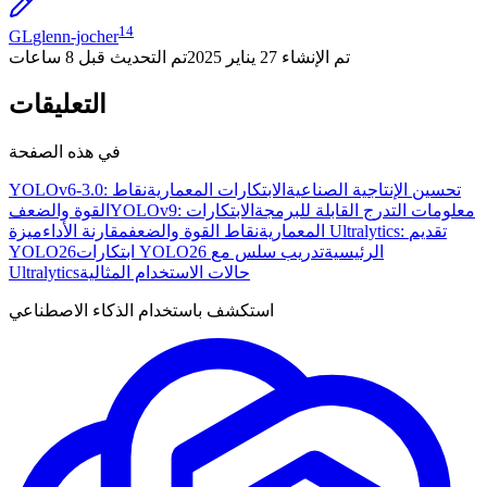
14
GL
glenn-jocher
تم الإنشاء
27 يناير 2025
تم التحديث
قبل 8 ساعات
التعليقات
في هذه الصفحة
YOLOv6-3.0: تحسين الإنتاجية الصناعية
الابتكارات المعمارية
نقاط
YOLOv9: معلومات التدرج القابلة للبرمجة
الابتكارات
القوة والضعف
المعمارية
نقاط القوة والضعف
مقارنة الأداء
ميزة Ultralytics: تقديم
ابتكارات YOLO26 الرئيسية
تدريب سلس مع
YOLO26
حالات الاستخدام المثالية
Ultralytics
استكشف باستخدام الذكاء الاصطناعي