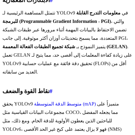
#
الابتكارات المعمارية
تتمثل المساهمة الرئيسية لـ YOLOv9 في
معلومات التدرج القابلة
، والتي
للبرمجة (Programmable Gradient Information - PGI)
تضمن الاحتفاظ بالبيانات المهمة أثناء مرورها عبر طبقات الشبكة
المتعددة، مما يسمح بتحديثات أوزان أكثر موثوقية. إلى جانب PGI،
.
شبكة تجميع الطبقات الفعالة المعممة (GELAN)
يتميز النموذج بـ
تعمل GELAN على زيادة كفاءة المعلمات إلى أقصى حد، مما يتيح لـ
YOLOv9 تحقيق دقة فائقة مع عمليات حسابية (FLOPs) أقل من
العديد من سابقاته.
#
نقاط القوة والضعف
متميزاً على
متوسط الدقة المتوسطة (mAP)
يحقق YOLOv9
مجموعات البيانات القياسية مثل COCO، مما يجعله المفضل
للباحثين الذين يعطون الأولوية للدقة الخام. ومع ذلك، مثل
YOLOv6، فهو لا يزال يعتمد على كبح غير الحد الأقصى (NMS)