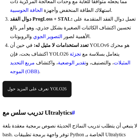
مما يجعله متوافقاً للغاية مع وحدات المعالجة المركزية ذات
.
استهلاك الطاقة المنخفض وأجهزة
الحافة الحوسبية
تعمل دوال الفقد المتقدمة على
دوال الفقد ProgLoss + STAL:
تحسين اكتشاف الكائنات الصغيرة بشكل جذري، وهو أمر بالغ
والروبوتات.
الأهمية لصور
التصوير الجوي
تعدد استخدامات لا مثيل له:
في حين أن YOLOv6 هو محرك
اكتشاف بحت، فإن YOLO26 يتعامل بسلاسة مع
تجزئة
المثيلات
، والتصنيف، و
تقدير الوضعية
، واكتشاف
مربع التحديد
.
الموجه (OBB)
تعرف على المزيد حول YOLO26
#
تدريب سلس مع Ultralytics
لا ينبغي أن يتطلب تدريب النماذج الحديثة نصوص برمجية معقدة بلغة
bash. توفر واجهة برمجة تطبيقات Python الخاصة بـ Ultralytics