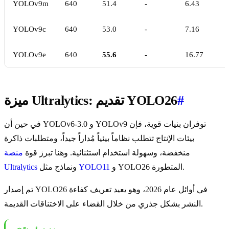
YOLOv9m
640
51.4
-
6.43
YOLOv9c
640
53.0
-
7.16
YOLOv9e
640
55.6
-
16.77
#
ميزة Ultralytics: تقديم YOLO26
في حين أن YOLOv6-3.0 و YOLOv9 توفران بنيات قوية، فإن
بيئات الإنتاج تتطلب نظاماً بيئياً مُداراً جيداً، ومتطلبات ذاكرة
منخفضة، وسهولة استخدام استثنائية. وهنا تبرز قوة
منصة
و YOLO26 المتطورة.
YOLO11
ونماذج مثل
Ultralytics
تم إصدار YOLO26 في أوائل عام 2026، وهو يعيد تعريف كفاءة
النشر بشكل جذري من خلال القضاء على الاختناقات القديمة.