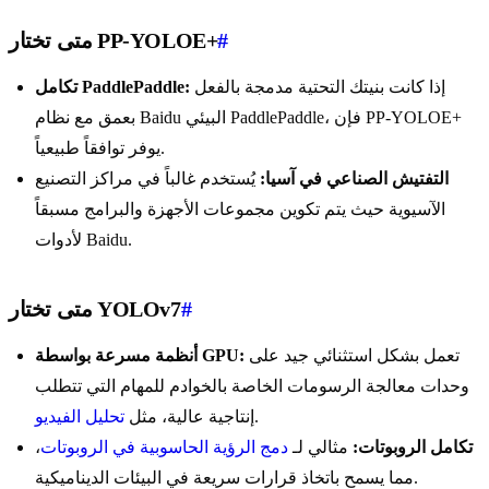
#
متى تختار PP-YOLOE+
إذا كانت بنيتك التحتية مدمجة بالفعل
تكامل PaddlePaddle:
بعمق مع نظام Baidu البيئي PaddlePaddle، فإن PP-YOLOE+
يوفر توافقاً طبيعياً.
التفتيش الصناعي في آسيا:
يُستخدم غالباً في مراكز التصنيع
الآسيوية حيث يتم تكوين مجموعات الأجهزة والبرامج مسبقاً
لأدوات Baidu.
#
متى تختار YOLOv7
تعمل بشكل استثنائي جيد على
أنظمة مسرعة بواسطة GPU:
وحدات معالجة الرسومات الخاصة بالخوادم للمهام التي تتطلب
.
إنتاجية عالية، مثل
تحليل الفيديو
تكامل الروبوتات:
مثالي لـ
دمج الرؤية الحاسوبية في الروبوتات
،
مما يسمح باتخاذ قرارات سريعة في البيئات الديناميكية.