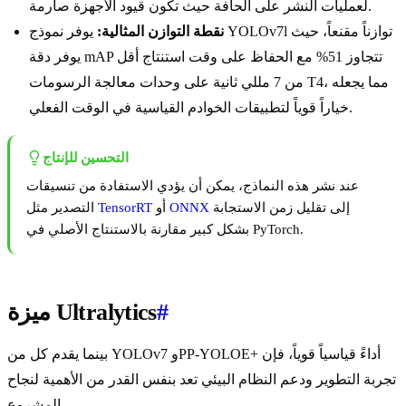
لعمليات النشر على الحافة حيث تكون قيود الأجهزة صارمة.
نقطة التوازن المثالية:
يوفر نموذج YOLOv7l توازناً مقنعاً، حيث
يوفر دقة mAP تتجاوز 51% مع الحفاظ على وقت استنتاج أقل
من 7 مللي ثانية على وحدات معالجة الرسومات T4، مما يجعله
خياراً قوياً لتطبيقات الخوادم القياسية في الوقت الفعلي.
التحسين للإنتاج
عند نشر هذه النماذج، يمكن أن يؤدي الاستفادة من تنسيقات
إلى تقليل زمن الاستجابة
ONNX
أو
TensorRT
التصدير مثل
بشكل كبير مقارنة بالاستنتاج الأصلي في PyTorch.
#
ميزة Ultralytics
بينما يقدم كل من YOLOv7 وPP-YOLOE+ أداءً قياسياً قوياً، فإن
تجربة التطوير ودعم النظام البيئي تعد بنفس القدر من الأهمية لنجاح
المشروع.