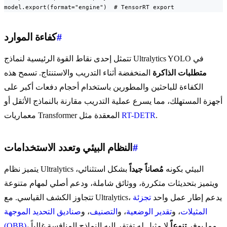
model.export(format="engine")  # TensorRT export
#
كفاءة الموارد
تتمثل إحدى نقاط القوة الرئيسية لنماذج Ultralytics YOLO في
متطلبات الذاكرة
المنخفضة أثناء التدريب والاستنتاج. تسمح هذه
الكفاءة للباحثين والمطورين باستخدام أحجام دفعات أكبر على
أجهزة المستهلك، مما يسرع عملية التدريب مقارنة بالنماذج الأثقل أو
.
RT-DETR
معماريات Transformer المعقدة مثل
#
النظام البيئي وتعدد الاستخدامات
يتميز نظام Ultralytics البيئي بكونه
مُصاناً جيداً
بشكل استثنائي،
ويتميز بتحديثات متكررة، ووثائق شاملة، ودعم أصلي لمهام متنوعة
تتجاوز الكشف القياسي. مع Ultralytics، يدعم إطار عمل واحد
تجزئة
المثيلات
، و
تقدير الوضعية
، و
التصنيف
، و
صناديق التحديد الموجهة
لا مثيل له تفتقر إليه النماذج المنافسة غالباً.
، مما يوفر
تنوعاً
(OBB)