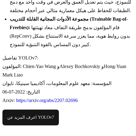
للنموذج، حيث يتم تعديل العمق والعرض في وقت واحد مع دمج
الطبقات للحفاظ على هيكل معمارية مثالي عبر أحجام مختلفة.
مجموعة الأدوات المجانية القابلة للتدريب (Trainable Bag-of-
قام المؤلفون بدمج طريقة التفاف معاد تهيئتها
Freebies):
(RepConv) بدون روابط هوية، مما يعزز سرعة الاستنتاج بشكل
كبير دون المساس بالقوة التنبؤية للنموذج.
تفاصيل YOLOv7:
المؤلفون: Chien-Yao Wang وAlexey Bochkovskiy وHong-Yuan
Mark Liao
المؤسسة: معهد علوم المعلومات، أكاديميا سينيكا، تايوان
التاريخ: 2022-07-06
Arxiv:
https://arxiv.org/abs/2207.02696
اعرف المزيد عن YOLOv7