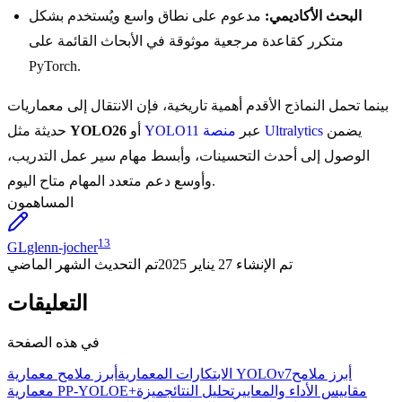
البحث الأكاديمي:
مدعوم على نطاق واسع ويُستخدم بشكل
متكرر كقاعدة مرجعية موثوقة في الأبحاث القائمة على
PyTorch.
بينما تحمل النماذج الأقدم أهمية تاريخية، فإن الانتقال إلى معماريات
يضمن
منصة Ultralytics
عبر
YOLO11
أو
YOLO26
حديثة مثل
الوصول إلى أحدث التحسينات، وأبسط مهام سير عمل التدريب،
وأوسع دعم متعدد المهام متاح اليوم.
المساهمون
13
GL
glenn-jocher
تم الإنشاء
27 يناير 2025
تم التحديث
الشهر الماضي
التعليقات
في هذه الصفحة
أبرز ملامح
أبرز ملامح معمارية YOLOv7
الابتكارات المعمارية
مقاييس الأداء والمعايير
تحليل النتائج
ميزة
معمارية PP-YOLOE+