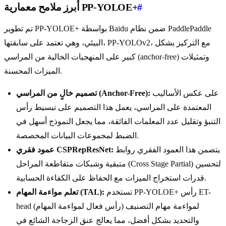
#
أبرز ملامح معمارية PP-YOLOE+
تم تطوير PP-YOLOE+ بواسطة Baidu ضمن نظام PaddlePaddle
البيئي، وهي تعتمد على سابقتها، PP-YOLOv2، مع التركيز بشكل
كبير على المنهجيات الخالية من المراسي (anchor-free) وتمثيلات
الميزات المحسنة.
على عكس الأساليب
تصميم خالٍ من المراسي (Anchor-Free):
المعتمدة على المراسي، يعمل هذا التصميم على تبسيط رأس
التنبؤ وتقليل عدد المعلمات الفائقة، مما يجعل النموذج أسهل في
الضبط لمجموعات البيانات المخصصة.
يتضمن هذا العمود الفقري روابط
عمود فقري CSPRepResNet:
متبقية وشبكات متقاطعة المراحل (Cross Stage Partial) لتحسين
قدرات استخراج الميزات مع الحفاظ على الكفاءة الحسابية.
تستخدم PP-YOLOE+ رأس ET-
تعلم مواءمة المهام (TAL):
head (رأس فعال لمواءمة المهام) لمواءمة مهام التصنيف
والتحديد بشكل أفضل، مما يعالج عنق الزجاجة الشائع في