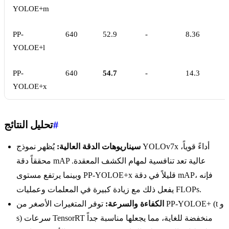
YOLOE+m
PP-
640
52.9
-
8.36
YOLOE+l
PP-
640
54.7
-
14.3
YOLOE+x
#
تحليل النتائج
سيناريوهات الدقة العالية:
يُظهر نموذج YOLOv7x أداءً قوياً،
محققاً دقة mAP عالية تعد تنافسية لمهام الكشف المعقدة.
وبينما يرتفع مستوى PP-YOLOE+x قليلاً في دقة mAP، فإنه
يفعل ذلك مع زيادة كبيرة في المعلمات وعمليات FLOPs.
الكفاءة والسرعة:
توفر المتغيرات الأصغر من PP-YOLOE+ (t و
s) سرعات TensorRT منخفضة للغاية، مما يجعلها مناسبة جداً