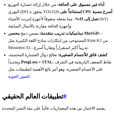
أداء غير مسبوق على الحافة:
من خلال إزالة خسارة التوزيع
استنتاجاً على CPU أسرع بنسبة
البؤري (DFL)، يحقق YOLO26
تصل إلى 43%
، مما يجعله متفوقاً لأجهزة إنترنت الأشياء (IoT)
وأجهزة الحافة مقارنة بالأجيال السابقة.
—
محسن MuSGD
ديناميكيات تدريب متقدمة:
يضمن دمج
المستوحى من ابتكارات نماذج اللغة الكبيرة مثل Kimi K2 من
Moonshot AI—تدريباً أكثر استقراراً وتقارباً أسرع.
كشف فائق للأجسام الصغيرة:
تعالج دوال الخسارة المحسنة،
، نقاط الضعف التاريخية في التعرف
ProgLoss + STAL
وتحديداً
على الأجسام الصغيرة، وهو أمر بالغ الأهمية لتطبيقات مثل
.
الصور الجوية
#
تطبيقات العالم الحقيقي
يعتمد الاختيار بين هذه المعماريات غالباً على بيئة النشر المحددة.