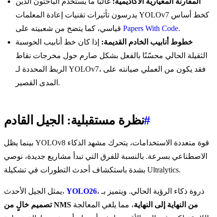
المقارنة المعيارية الأكاديمية:
غالبًا ما يستخدم الباحثون الذين
يدرسون تأثيرات تقنيات إعادة المعلمات YOLOv7 كخط أساس
.
Papers With Code
قياسي، كما يتضح من شعبيته على
خطوط أنابيب الخادم القديمة:
إذا كان خط أنابيب الحوسبة
الثقيلة الحالي محسّنًا بالفعل بشكل صارم حول مخرجات نقاط
الربط المحددة لـ YOLOv7، فقد يكون من العملي صيانته على
المدى القصير.
#
نظرة مستقبلية: الجيل القادم
بينما يظل YOLOv8 قوة متعددة الاستخدامات، يتحرك مشهد الذكاء
الاصطناعي بسرعة. بالنسبة للفرق التي تبدأ مشاريع جديدة، نوصي
بشدة باستكشاف أحدث التطورات في تشكيلة Ultralytics.
، ذروة ذكاء الرؤية الحالي. ويتميز بـ
YOLO26
يمثل الجيل الأحدث،
تصميم خالٍ من NMS من النهاية إلى النهاية
، مما يلغي المعالجة