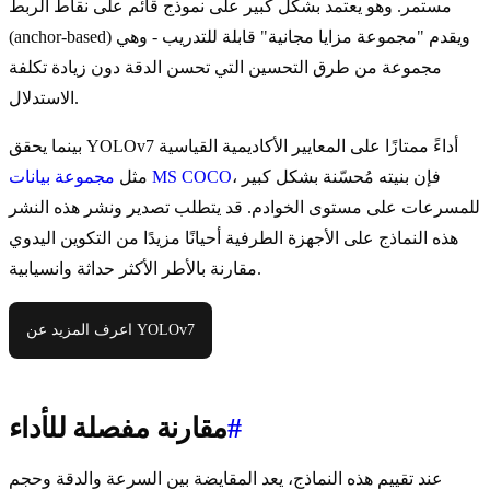
مستمر. وهو يعتمد بشكل كبير على نموذج قائم على نقاط الربط
(anchor-based) ويقدم "مجموعة مزايا مجانية" قابلة للتدريب - وهي
مجموعة من طرق التحسين التي تحسن الدقة دون زيادة تكلفة
الاستدلال.
بينما يحقق YOLOv7 أداءً ممتازًا على المعايير الأكاديمية القياسية
، فإن بنيته مُحسّنة بشكل كبير
مجموعة بيانات MS COCO
مثل
للمسرعات على مستوى الخوادم. قد يتطلب تصدير ونشر هذه النشر
هذه النماذج على الأجهزة الطرفية أحيانًا مزيدًا من التكوين اليدوي
مقارنة بالأطر الأكثر حداثة وانسيابية.
اعرف المزيد عن YOLOv7
#
مقارنة مفصلة للأداء
عند تقييم هذه النماذج، يعد المقايضة بين السرعة والدقة وحجم