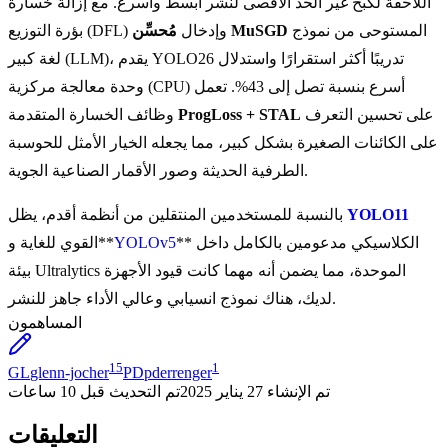
اللاحقة لكبح غير الحد الأقصى لنشر أبسط وأسرع. مع إزالة خسارة
المستوحى من نموذج
مُحسِّن MuSGD
بؤرة التوزيع (DFL) وإدخال
لغة كبير (LLM)، يقدم YOLO26 تدريبًا أكثر استقرارًا واستدلال
وحدة معالجة مركزية (CPU) أسرع بنسبة تصل إلى 43%. تعمل
على تحسين التعرف
ProgLoss + STAL
وظائف الخسارة المتقدمة
على الكائنات الصغيرة بشكل كبير، مما يجعله الخيار الأمثل للحوسبة
الطرفية الحديثة وصور الأقمار الصناعية الجوية.
YOLO11
بالنسبة للمستخدمين المنتقلين من أنظمة أقدم، يظل
** الكلاسيكي مدعومين بالكامل داخل
YOLOv5
القوي للغاية و**
بيئة Ultralytics الموحدة، مما يضمن أنه مهما كانت قيود الأجهزة
لديك، هناك نموذج انسيابي وعالي الأداء جاهز للنشر.
المساهمون
15
1
GL
glenn-jocher
PD
pderrenger
تم الإنشاء
27 يناير 2025
تم التحديث
قبل 10 ساعات
التعليقات