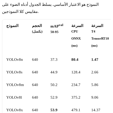
النموذج هو الاعتبار الأساسي. يسلط الجدول أدناه الضوء على
مقاييس كلا النموذجين.
val
السرعة
السرعة
الحجم
النموذج
mAP
T4
CPU
(بكسل)
50-95
ONNX
TensorRT10
(ms)
(ms)
YOLOv8n
640
37.3
80.4
1.47
YOLOv8s
640
44.9
128.4
2.66
YOLOv8m
640
50.2
234.7
5.86
YOLOv8l
640
52.9
375.2
9.06
YOLOv8x
640
53.9
479.1
14.37