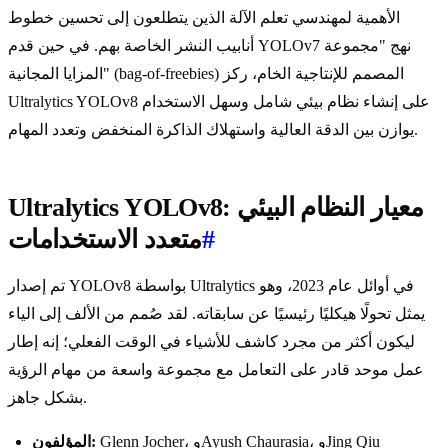
الأهمية لمهندسي تعلم الآلة الذين يتطلعون إلى تحسين خطوط
أنابيب النشر الخاصة بهم. في حين قدم YOLOv7 نهج "مجموعة
المزايا المجانية" (bag-of-freebies) المصمم للإنتاجية الخام، ركز
Ultralytics YOLOv8 على إنشاء نظام بيئي شامل وسهل الاستخدام
يوازن بين الدقة العالية واستهلاك الذاكرة المنخفض وتعدد المهام.
Ultralytics YOLOv8: معيار النظام البيئي
#
متعدد الاستخدامات
تم إصدار YOLOv8 بواسطة Ultralytics في أوائل عام 2023، وهو
يمثل تحولًا هيكليًا رئيسيًا عن سابقاته. لقد صُمم من الألف إلى الياء
ليكون أكثر من مجرد كاشف للأشياء في الوقت الفعلي؛ إنه إطار
عمل موحد قادر على التعامل مع مجموعة واسعة من مهام الرؤية
بشكل جاهز.
Glenn Jocher، وAyush Chaurasia، وJing Qiu
المؤلفون: