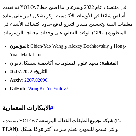
تم تقديم YOLOv7 في منتصف عام 2022 وسرعان ما أصبح خط
أساس شائعًا في الأوساط الأكاديمية. ركز بشكل كبير على إعادة
معلمات البنية وتحسين مسار التدرج لدفع حدود اكتشاف الأشياء في
الوقت الفعلي على وحدات معالجة الرسومات (GPUs) المتطورة.
Chien-Yao Wang و Alexey Bochkovskiy و Hong-
المؤلفون:
Yuan Mark Liao
المنظمة:
معهد علوم المعلومات، أكاديمية سينيكا، تايوان
التاريخ:
2022-07-06
Arxiv:
2207.02696
GitHub:
WongKinYiu/yolov7
#
الابتكارات المعمارية
شبكة تجميع الطبقات الفعالة الموسعة (E-
يستخدم YOLOv7
، والتي تسمح للنموذج بتعلم ميزات أكثر تنوعًا بشكل
ELAN)