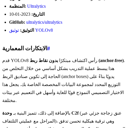
Ultralytics
المنظمة:
التاريخ:
2023-01-10
GitHub:
ultralytics/ultralytics
توثيق YOLOv8
التوثيق:
#
الابتكارات المعمارية
.
بدون نقاط ربط (anchor-free)
قدم YOLOv8 رأس اكتشاف مبتكرًا
هذا يبسط عملية التدريب بشكل أساسي من خلال التخلص من
الحاجة إلى تكوين صناديق الربط (anchor boxes) يدويًا بناءً على
التوزيع المحدد لمجموعة البيانات المخصصة الخاصة بك. يجعل هذا
الاختيار التصميمي النموذج قويًا للغاية وأسهل في التعميم عبر بيئات
مختلفة.
(عنق زجاجة جزئي عبر
وحدة C2f
بالإضافة إلى ذلك، تتميز البنية بـ
المراحل مع عمليتي التلتفاف)، وهي ترقية هيكلية تحسن تدفق