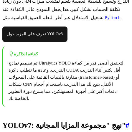
التدرج وتسمح للشبكة العصبية بتعلم تمثيلات ميزات أغنى دون زيادة
تكلفة الحساب بشكل كبير. هذا يجعل النموذج عالي الكفاءة عند
.
PyTorch
تشغيل الاستدلال عبر أطر التعلم العميق القياسية مثل
تعرف على المزيد حول YOLOv8
كفاءة الذاكرة
تم تصميم نماذج Ultralytics YOLO لتحقيق أقصى قدر من كفاءة
التدريب. وعادة ما تتطلب ذاكرة CUDA أقل بكثير أثناء التدريب
مقارنة بالبنيات القائمة على المحولات (transformer-based) أو
شبكات CNN الأثقل. يتيح لك هذا التدريب باستخدام أحجام
دفعات أكبر على أجهزة المستهلكين، مما يسرع دورة التطوير
الخاصة بك.
#
YOLOv7: نهج "مجموعة المزايا المجانية"