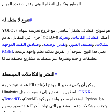
المطور وتكامل النظام البيئي وقدرات تعدد المهام.
#
تنوع لا مثيل له
YOLOv7 هو نموذج اكتشاف بشكل أساسي، مع فروع تجريبية لمهام
أخرى. في المقابل، يدعم YOLOv8 أصليًا
اكتشاف الكائنات
، و
تجزئة
المثيلات
، و
تصنيف الصور
، و
تقدير الوضعية
، و
صناديق التقييد الموجهة
. يعني هذا النهج الموحد أن الفريق يمكنه تعلم واجهة برمجة
(OBB)
تطبيقات واحدة ونشرها عبر متطلبات مشاريع مختلفة تمامًا.
#
النشر والتكاملات المبسطة
يمكن أن يكون تصدير النموذج للإنتاج غالبًا عقبة. تتيح حزمة
،
ONNX
Ultralytics للمطورين التصدير إلى تنسيقات مثل
، وCoreML باستخدام سطر واحد من كود Python. هذا
TensorRT
و
يتجنب مشكلات دعم المشغلين التي تواجه أحيانًا عند تصدير رسوم