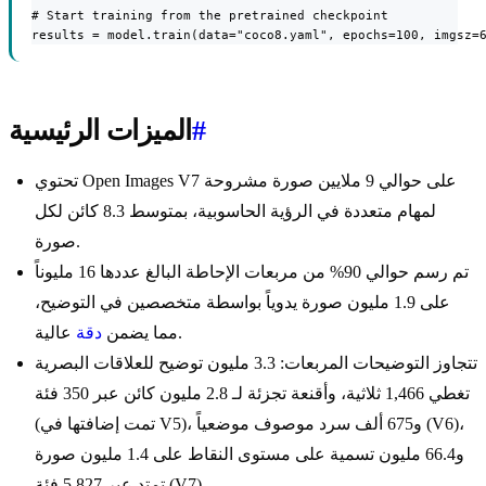
# Start training from the pretrained checkpoint

results = model.train(data="coco8.yaml", epochs=100, imgsz=
#
الميزات الرئيسية
تحتوي Open Images V7 على حوالي 9 ملايين صورة مشروحة
لمهام متعددة في الرؤية الحاسوبية، بمتوسط 8.3 كائن لكل
صورة.
تم رسم حوالي 90% من مربعات الإحاطة البالغ عددها 16 مليوناً
على 1.9 مليون صورة يدوياً بواسطة متخصصين في التوضيح،
عالية.
مما يضمن
دقة
تتجاوز التوضيحات المربعات: 3.3 مليون توضيح للعلاقات البصرية
تغطي 1,466 ثلاثية، وأقنعة تجزئة لـ 2.8 مليون كائن عبر 350 فئة
(تمت إضافتها في V5)، و675 ألف سرد موصوف موضعياً (V6)،
و66.4 مليون تسمية على مستوى النقاط على 1.4 مليون صورة
تمتد عبر 5,827 فئة (V7).