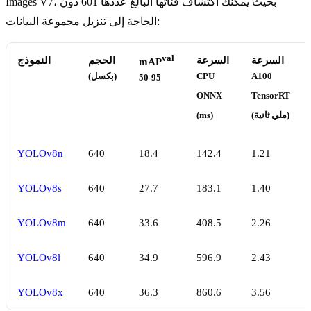
Images V7، بحيث يمكنك اكتشاف فئاتها البالغ عددها 601 دون
الحاجة إلى تنزيل مجموعة البيانات:
val
السرعة
السرعة
الحجم
النموذج
mAP
A100
CPU
(بكسل)
50-95
ONNX
TensorRT
(ملي ثانية)
(ms)
YOLOv8n
640
18.4
142.4
1.21
YOLOv8s
640
27.7
183.1
1.40
YOLOv8m
640
33.6
408.5
2.26
YOLOv8l
640
34.9
596.9
2.43
YOLOv8x
640
36.3
860.6
3.56