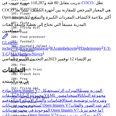
. تظل
COCO
تدريب مقابل 80 فئة و118,287 صورة تدريب في
COCO هي المعيار المرجعي للمقارنة بين أجهزة الكشف، بينما تعد
Open Images V7 أكثر ملاءمة لاكتشاف المفردات الكبيرة والنماذج
المدربة مسبقاً التي تحتاج إلى تغطية واسعة للفئات.
المساهمون
GL
glenn-
18
3
2
1
jocher
RI
RizwanMunawar
RA
raimbekovm
PD
pderrenger
Y-
Y-
1
1
T-G
MA
MatthewNoyce
تم الإنشاء
12 نوفمبر 2023
تم التحديث
الأسبوع الماضي
التعليقات
في هذه الصفحة
نماذج Open Images V7 المدربة مسبقًا
الميزات الرئيسية
هيكل
YAML مجموعة البيانات
الاستخدام
صور
مجموعة البيانات
التطبيقات
وشروحات توضيحية عينة
الاقتباسات والشكر
الأسئلة الشائعة
فيم
تُستخدم مجموعة بيانات Open Images V7؟
كم عدد الصور والفئات
الموجودة في مجموعة بيانات Open Images V7؟
ما حجم تنزيل
مجموعة بيانات Open Images V7؟
كيف يمكنني تدريب نموذج