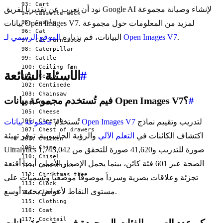
نود أن نعرب عن تقديرنا لفريق Google AI لإنشاء وصيانة مجموعة
بيانات Open Images V7. لمزيد من المعلومات حول مجموعة
.
الموقع الرسمي لـ Open Images V7
البيانات، قم بزيارة
#
الأسئلة الشائعة
#
فيم تُستخدم مجموعة بيانات Open Images V7؟
لتدريب وتقييم نماذج
مجموعة بيانات Open Images V7
تُستخدم
اكتشاف الكائنات في
التعلم الآلي
والرؤية الحاسوبية. توفر تهيئة
Ultralytics 1,743,042 صورة للتدريب و41,620 صورة للتحقق من
الصحة عبر 601 فئة كائن، بينما يحمل الإصدار الأصلي أيضاً أقنعة
تجزئة وعلاقات بصرية وسرداً موصوفاً موضعياً وتسميات على
مستوى النقاط لأغراض بحثية أوسع.
كم عدد الصور والفئات الموجودة في مجموعة بيانات