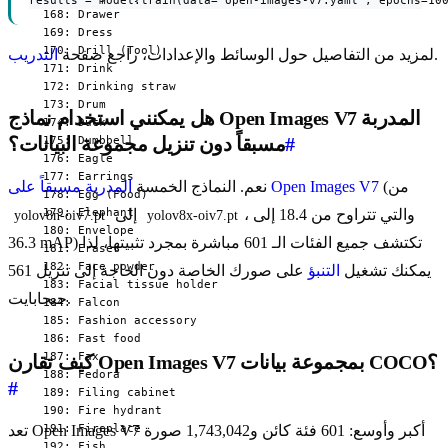
.
لمزيد من التفاصيل حول الوسائط والإعدادات، راجع صفحة
التدريب
هل يمكنني استخدام نماذج Open Images V7 المدربة
#
مسبقاً دون تنزيل مجموعة البيانات؟
(من
المدربة مسبقاً على Open Images V7
نعم. النماذج الخمسة
، والتي تتراوح من 18.4 إلى
إلى
yolov8n-oiv7.pt
yolov8x-oiv7.pt
36.3 mAP) تكتشف جميع الفئات الـ 601 مباشرة بمجرد تثبيتها، لذا
يمكنك تشغيل
التنبؤ
على صورك الخاصة دون الحاجة إلى تنزيل 561
جيجابايت.
كيف تقارن Open Images V7 بمجموعة بيانات COCO؟
#
تعد Open Images V7 أكبر وأوسع: 601 فئة كائن و1,743,042 صورة