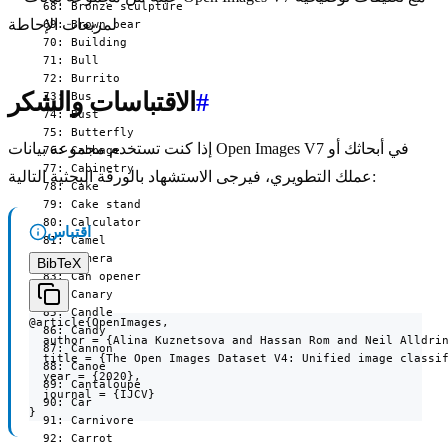
#
الاقتباسات والشكر
إذا كنت تستخدم مجموعة بيانات Open Images V7 في أبحاثك أو
عملك التطويري، فيرجى الاستشهاد بالورقة البحثية التالية:
اقتباس
BibTeX
@article{OpenImages,

  author = {Alina Kuznetsova and Hassan Rom and Neil Alldrin
  title = {The Open Images Dataset V4: Unified image classif
  year = {2020},

  journal = {IJCV}

}