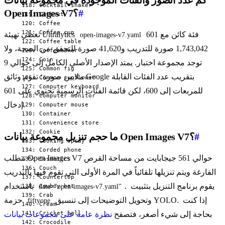
#
Open Images V7؟
601 فئة كائن مع
تغطي تهيئة Ultralytics
open-images-v7.yaml
1,743,042 صورة للتدريب و41,620 صورة للتحقق من الصحة، ولا
توجد مجموعة اختبار. يمتد الإصدار الأصلي الكامل إلى حوالي 9
ملايين صورة؛ تقوم وثائق Google بتقريب عدد الفئات القابلة
للمربعات إلى 600، لكن قائمة الفئات الرسمية تحتوي على 601
إدخال.
#
ما حجم تنزيل مجموعة بيانات Open Images V7؟
تتطلب Open Images V7 حوالي 561 جيجابايت من مساحة القرص
الفارغة ويتم تنزيلها تلقائياً في المرة الأولى التي تقوم فيها بالتدريب
. يقوم برنامج التنزيل بتثبيت
باستخدام
data="open-images-v7.yaml"
وتحويل التوضيحات إلى تنسيق YOLO. إذا كنت
حزمة
fiftyone
بحاجة إلى شيء أصغر، فتصفح
نظرة عامة على مجموعات بيانات