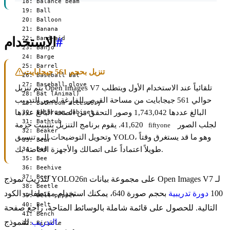
#
الاستخدام
تنزيل بحجم 561 جيجابايت
يتم تنزيل Open Images V7 تلقائياً عند الاستخدام الأول ويتطلب
حوالي 561 جيجابايت من مساحة القرص الفارغة لصور التدريب
البالغ عددها 1,743,042 وصور التحقق من الصحة البالغ عددها
لجلب الصور
41,620. يقوم برنامج التنزيل بتثبيت حزمة
fiftyone
وتحويل التوضيحات إلى تنسيق YOLO، وهو ما قد يستغرق وقتاً
طويلاً اعتماداً على اتصالك والأجهزة الخاصة بك.
لتدريب نموذج YOLO26n على مجموعة بيانات Open Images V7 لـ
100
دورة تدريبية
بحجم صورة 640، يمكنك استخدام مقتطفات الكود
التالية. للحصول على قائمة شاملة بالوسائط المتاحة، راجع صفحة
للنموذج.
التدريب