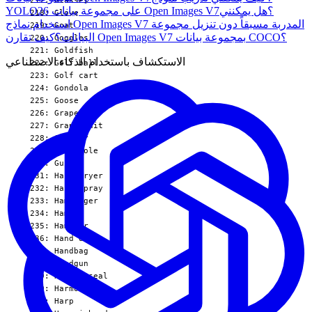
YOLO26 على مجموعة بيانات Open Images V7؟
هل يمكنني
استخدام نماذج Open Images V7 المدربة مسبقاً دون تنزيل مجموعة
كيف تقارن Open Images V7 بمجموعة بيانات COCO؟
البيانات؟
الاستكشاف باستخدام الذكاء الاصطناعي