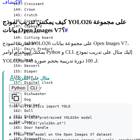
.
الاكتشاف
كيف يمكنني تدريب نموذج YOLO26 على مجموعة
#
بيانات Open Images V7؟
لتدريب نموذج YOLO26 على مجموعة بيانات Open Images V7،
يمكنك استخدام أوامر Python و CLI. إليك مثال على تدريب نموذج
YOLO26n لـ 100 دورة تدريبية بحجم صورة 640:
مثال على التدريب
Python
CLI
from ultralytics import YOLO

# Load a COCO-pretrained YOLO26n model

model = YOLO("yolo26n.pt")

# Train the model on the Open Images V7 dataset

results = model.train(data="open-images-v7.yaml", epochs=10