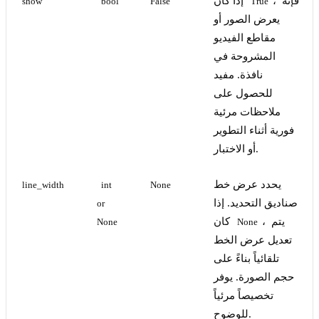
، فإنه
إذا كان
show
bool
False
True
يعرض الصور أو
مقاطع الفيديو
المشروحة في
نافذة. مفيد
للحصول على
ملاحظات مرئية
فورية أثناء التطوير
أو الاختبار.
يحدد عرض خط
line_width
int 
None
صناديق التحديد. إذا
or 
، يتم
كان
None
None
تعديل عرض الخط
تلقائياً بناءً على
حجم الصورة. يوفر
تخصيصاً مرئياً
للوضوح.