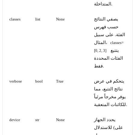
المتداخلة.
يصفي النتائج
classes
list
None
حسب فهرس
الفئة. على سبيل
المثال،
classes=
يتتبع
[0, 2, 3]
الفئات المحددة
فقط.
يتحكم في عرض
verbose
bool
True
نتائج التتبع، مما
يوفر مخرجاً مرئياً
للكائنات المتعقبة.
يحدد الجهاز
device
str
None
للاستدلال (على