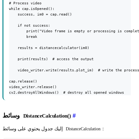
# Process video

while cap.isOpened():

    success, im0 = cap.read()

    if not success:

        print("Video frame is empty or processing is complet
        break

    results = distancecalculator(im0)

    print(results)  # access the output

    video_writer.write(results.plot_im)  # write the process
cap.release()

video_writer.release()

cv2.destroyAllWindows()  # destroy all opened windows
#
وسائط
DistanceCalculation()
:
إليك جدول يحتوي على وسائط
DistanceCalculation