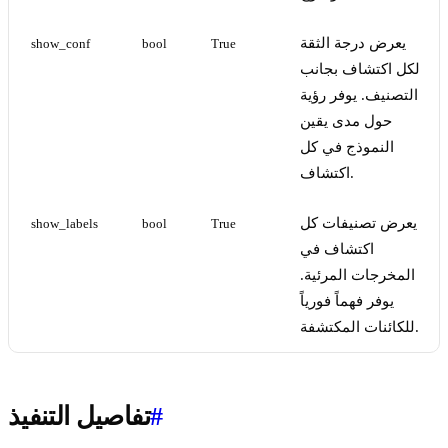
يعرض درجة الثقة
show_conf
bool
True
لكل اكتشاف بجانب
التصنيف. يوفر رؤية
حول مدى يقين
النموذج في كل
اكتشاف.
يعرض تصنيفات كل
show_labels
bool
True
اكتشاف في
المخرجات المرئية.
يوفر فهماً فورياً
للكائنات المكتشفة.
#
تفاصيل التنفيذ