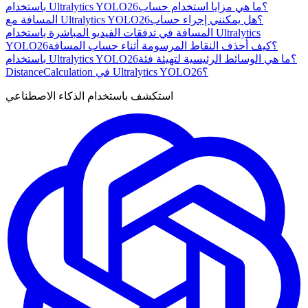
باستخدام Ultralytics YOLO26؟
ما هي مزايا استخدام حساب
المسافة مع Ultralytics YOLO26؟
هل يمكنني إجراء حساب
المسافة في تدفقات الفيديو المباشرة باستخدام Ultralytics
YOLO26؟
كيف أحذف النقاط المرسومة أثناء حساب المسافة
باستخدام Ultralytics YOLO26؟
ما هي الوسائط الرئيسية لتهيئة فئة
DistanceCalculation في Ultralytics YOLO26؟
استكشف باستخدام الذكاء الاصطناعي