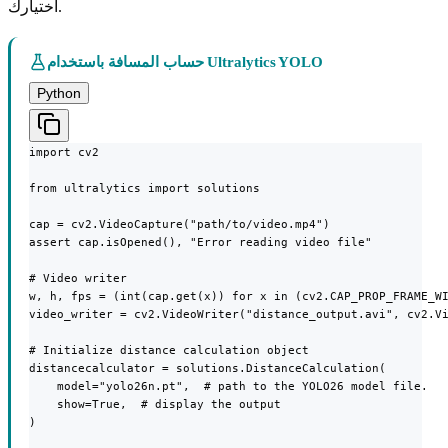
اختيارك.
حساب المسافة باستخدام Ultralytics YOLO
Python
import cv2

from ultralytics import solutions

cap = cv2.VideoCapture("path/to/video.mp4")

assert cap.isOpened(), "Error reading video file"

# Video writer

w, h, fps = (int(cap.get(x)) for x in (cv2.CAP_PROP_FRAME_WI
video_writer = cv2.VideoWriter("distance_output.avi", cv2.Vi
# Initialize distance calculation object

distancecalculator = solutions.DistanceCalculation(

    model="yolo26n.pt",  # path to the YOLO26 model file.

    show=True,  # display the output

)
