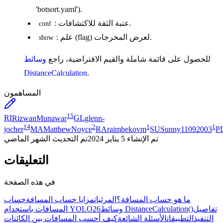
'botsort.yaml').
: عتبة الثقة للاكتشافات.
conf
: علم (flag) لعرض المخرجات.
show
للحصول على قائمة شاملة والقيم الافتراضية، راجع
وسائط
DistanceCalculation
.
المساهمون
15
RI
RizwanMunawar
GL
glenn-
14
2
1
1
jocher
MA
MatthewNoyce
RA
raimbekovm
SU
Sunny11092003
P
تم الإنشاء
5 يناير 2024
تم التحديث
الشهر الماضي
التعليقات
في هذه الصفحة
ما هو حساب المسافة؟
المرئيات
مزايا حساب المسافة
حساب
تفاصيل
وسائط DistanceCalculation()
المسافات باستخدام YOLO26
التنفيذ
التطبيقات
الأسئلة الشائعة
كيف أحسب المسافات بين الكائنات