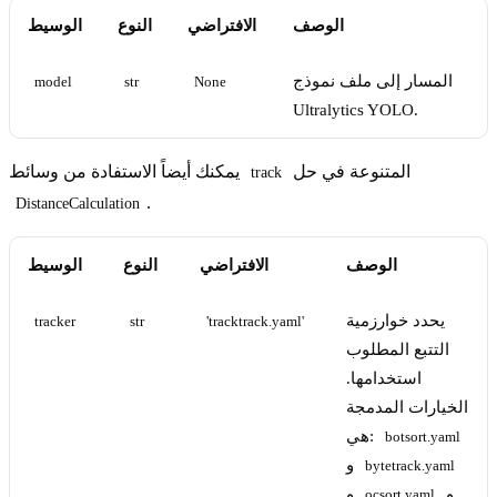
الوصف
الافتراضي
النوع
الوسيط
المسار إلى ملف نموذج
model
str
None
Ultralytics YOLO.
المتنوعة في حل
يمكنك أيضاً الاستفادة من وسائط
track
.
DistanceCalculation
الوصف
الافتراضي
النوع
الوسيط
يحدد خوارزمية
tracker
str
'tracktrack.yaml'
التتبع المطلوب
استخدامها.
الخيارات المدمجة
هي:
botsort.yaml
و
bytetrack.yaml
و
و
ocsort.yaml