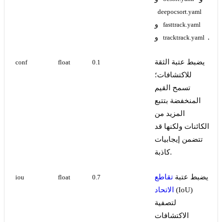
deepocsort.yaml
و
fasttrack.yaml
.
و
tracktrack.yaml
يضبط عتبة الثقة
conf
float
0.1
للاكتشافات؛
تسمح القيم
المنخفضة بتتبع
المزيد من
الكائنات ولكنها قد
تتضمن إيجابيات
كاذبة.
يضبط عتبة
تقاطع
iou
float
0.7
(IoU)
الاتحاد
لتصفية
الاكتشافات