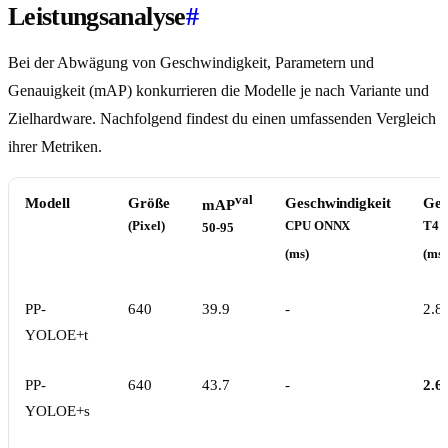
Leistungsanalyse
#
Bei der Abwägung von Geschwindigkeit, Parametern und
Genauigkeit (mAP) konkurrieren die Modelle je nach Variante und
Zielhardware. Nachfolgend findest du einen umfassenden Vergleich
ihrer Metriken.
val
Modell
Größe
Geschwindigkeit
Ges
mAP
(Pixel)
CPU ONNX
T4 
50-95
(ms)
(ms)
PP-
640
39.9
-
2.8
YOLOE+t
PP-
640
43.7
-
2.6
YOLOE+s