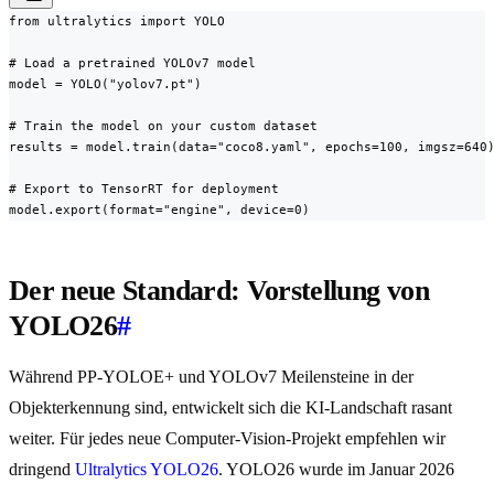
from ultralytics import YOLO

# Load a pretrained YOLOv7 model

model = YOLO("yolov7.pt")

# Train the model on your custom dataset

results = model.train(data="coco8.yaml", epochs=100, imgsz=640)
# Export to TensorRT for deployment

model.export(format="engine", device=0)
Der neue Standard: Vorstellung von
YOLO26
#
Während PP-YOLOE+ und YOLOv7 Meilensteine in der
Objekterkennung sind, entwickelt sich die KI-Landschaft rasant
weiter. Für jedes neue Computer-Vision-Projekt empfehlen wir
dringend
Ultralytics YOLO26
. YOLO26 wurde im Januar 2026