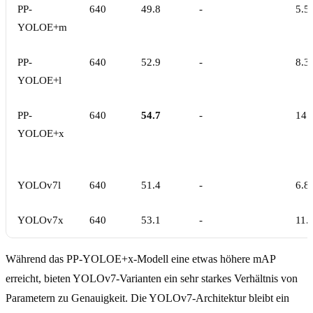
PP-
640
49.8
-
5.5
YOLOE+m
PP-
640
52.9
-
8.3
YOLOE+l
PP-
640
54.7
-
14.
YOLOE+x
YOLOv7l
640
51.4
-
6.8
YOLOv7x
640
53.1
-
11.
Während das PP-YOLOE+x-Modell eine etwas höhere mAP
erreicht, bieten YOLOv7-Varianten ein sehr starkes Verhältnis von
Parametern zu Genauigkeit. Die YOLOv7-Architektur bleibt ein