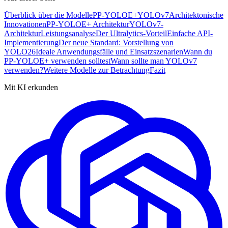
Überblick über die Modelle
PP-YOLOE+
YOLOv7
Architektonische
Innovationen
PP-YOLOE+ Architektur
YOLOv7-
Architektur
Leistungsanalyse
Der Ultralytics-Vorteil
Einfache API-
Implementierung
Der neue Standard: Vorstellung von
YOLO26
Ideale Anwendungsfälle und Einsatzszenarien
Wann du
PP-YOLOE+ verwenden solltest
Wann sollte man YOLOv7
verwenden?
Weitere Modelle zur Betrachtung
Fazit
Mit KI erkunden