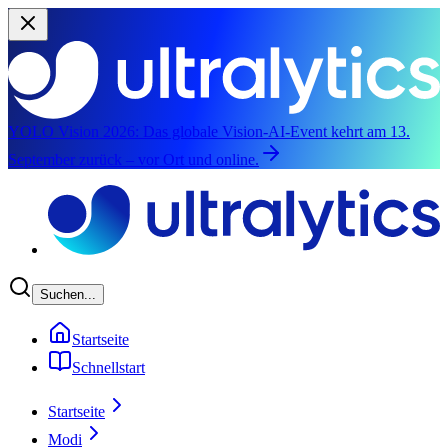
YOLO Vision 2026:
Das globale Vision-AI-Event kehrt am 13.
September zurück – vor Ort und online.
Zum Hauptinhalt springen
Suchen...
Startseite
Schnellstart
Startseite
Modi