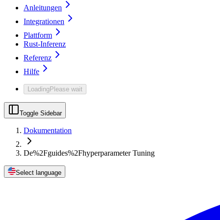
Anleitungen
Integrationen
Plattform
Rust-Inferenz
Referenz
Hilfe
Loading
Please wait
Toggle Sidebar
Dokumentation
De%2Fguides%2Fhyperparameter Tuning
Select language