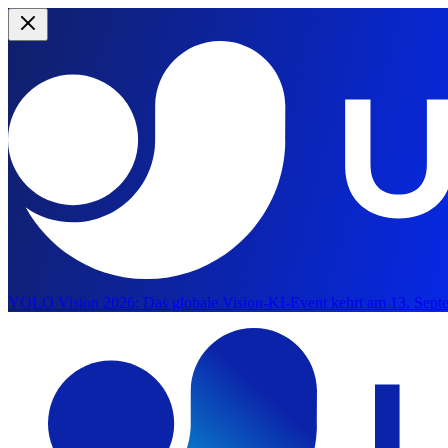
YOLO Vision 2026:
Das globale Vision-KI-Event kehrt am 13. Septe
Zum Hauptinhalten springen