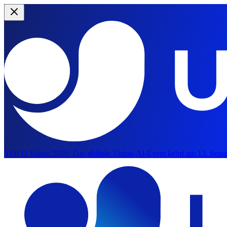
YOLO Vision 2026:
Das globale Vision-AI-Event kehrt am 13. Septe
Zum Hauptinhalt springen