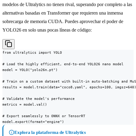
modelos de Ultralytics no tienen rival, superando por completo a las
alternativas basadas en Transformer que requieren una inmensa
sobrecarga de memoria CUDA. Puedes aprovechar el poder de
YOLO26 en solo unas pocas líneas de código:
from ultralytics import YOLO

# Load the highly efficient, end-to-end YOLO26 nano model

model = YOLO("yolo26n.pt")

# Train on a custom dataset with built-in auto-batching and MuS
results = model.train(data="coco8.yaml", epochs=100, imgsz=640)
# Validate the model's performance

metrics = model.val()

# Export seamlessly to ONNX or TensorRT

model.export(format="engine")
Explora la plataforma de Ultralytics