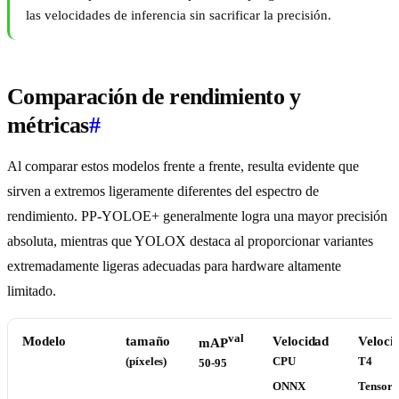
las velocidades de inferencia sin sacrificar la precisión.
Comparación de rendimiento y
métricas
#
Al comparar estos modelos frente a frente, resulta evidente que
sirven a extremos ligeramente diferentes del espectro de
rendimiento. PP-YOLOE+ generalmente logra una mayor precisión
absoluta, mientras que YOLOX destaca al proporcionar variantes
extremadamente ligeras adecuadas para hardware altamente
limitado.
val
Modelo
tamaño
Velocidad
Veloci
mAP
(píxeles)
CPU
T4
50-95
ONNX
Tensor