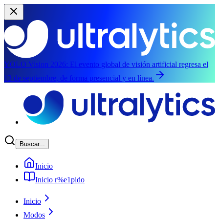
YOLO Vision 2026:
El evento global de visión artificial regresa el
13 de septiembre, de forma presencial y en línea.
Saltar al contenido principal
Buscar...
Inicio
Inicio r%e1pido
Inicio
Modos