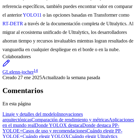
referencia específicos, también puedes encontrar valor en comparar
el anterior
YOLO11
o las opciones basadas en Transformer como
RT-DETR
a través de la documentación completa de Ultralytics. Al
migrar al ecosistema unificado de Ultralytics, los desarrolladores
ahorran tiempo y recursos invaluables mientras logran resultados de
vanguardia en cualquier despliegue en el borde o en la nube.
Colaboradores
14
GL
glenn-jocher
Creado
27 ene 2025
Actualizado
la semana pasada
Comentarios
En esta página
Linaje y detalles del modelo
Innovaciones
arquitectónicas
Comparación de rendimiento y métricas
Aplicaciones
en el mundo real
Donde YOLOX destaca
Donde destaca PP-
YOLOE+
Casos de uso y recomendaciones
Cuándo elegir PP-
YOLOE+
Cuándo elegir YOLOX
Cuándo elegir Ultralytics