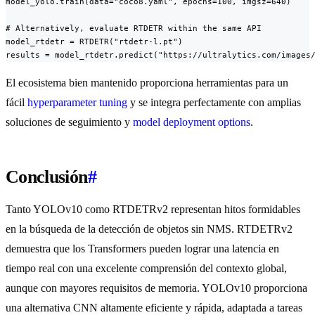
model_yolo.train(data="coco8.yaml", epochs=100, imgsz=640)

# Alternatively, evaluate RTDETR within the same API

model_rtdetr = RTDETR("rtdetr-l.pt")

results = model_rtdetr.predict("https://ultralytics.com/images
El ecosistema bien mantenido proporciona herramientas para un
fácil
hyperparameter tuning
y se integra perfectamente con amplias
soluciones de seguimiento y
model deployment options
.
Conclusión
#
Tanto YOLOv10 como RTDETRv2 representan hitos formidables
en la búsqueda de la detección de objetos sin NMS. RTDETRv2
demuestra que los Transformers pueden lograr una latencia en
tiempo real con una excelente comprensión del contexto global,
aunque con mayores requisitos de memoria. YOLOv10 proporciona
una alternativa CNN altamente eficiente y rápida, adaptada a tareas