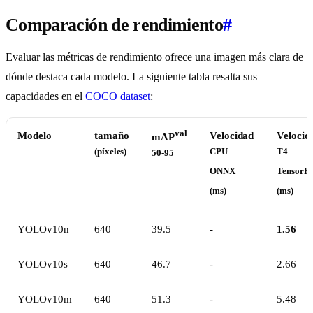
Comparación de rendimiento
#
Evaluar las métricas de rendimiento ofrece una imagen más clara de
dónde destaca cada modelo. La siguiente tabla resalta sus
capacidades en el
COCO dataset
:
val
Modelo
tamaño
Velocidad
Velocid
mAP
(píxeles)
CPU
T4
50-95
ONNX
TensorR
(ms)
(ms)
YOLOv10n
640
39.5
-
1.56
YOLOv10s
640
46.7
-
2.66
YOLOv10m
640
51.3
-
5.48