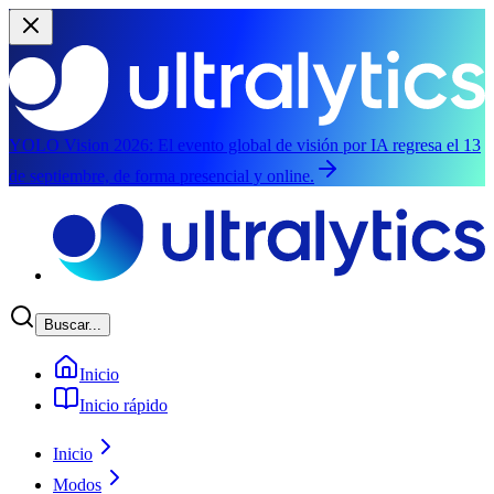
YOLO Vision 2026:
El evento global de visión por IA regresa el 13
de septiembre, de forma presencial y online.
Saltar al contenido principal
Buscar...
Inicio
Inicio rápido
Inicio
Modos