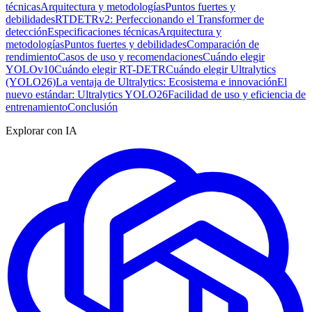
técnicas
Arquitectura y metodologías
Puntos fuertes y
debilidades
RTDETRv2: Perfeccionando el Transformer de
detección
Especificaciones técnicas
Arquitectura y
metodologías
Puntos fuertes y debilidades
Comparación de
rendimiento
Casos de uso y recomendaciones
Cuándo elegir
YOLOv10
Cuándo elegir RT-DETR
Cuándo elegir Ultralytics
(YOLO26)
La ventaja de Ultralytics: Ecosistema e innovación
El
nuevo estándar: Ultralytics YOLO26
Facilidad de uso y eficiencia de
entrenamiento
Conclusión
Explorar con IA