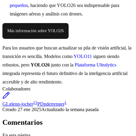
pequeños
, haciendo que YOLO26 sea indispensable para
imágenes aéreas y análisis con drones.
Más información sobre YOLO26
Para los usuarios que buscan actualizar su pila de visión artificial, la
transición es sencilla. Modelos como
YOLO11
siguen siendo
robustos, pero
YOLO26
junto con la
Plataforma Ultralytics
integrada representa el futuro definitivo de la inteligencia artificial
accesible y de alto rendimiento.
Colaboradores
15
1
GL
glenn-jocher
PD
pderrenger
Creado
27 ene 2025
Actualizado
la semana pasada
Comentarios
En esta página