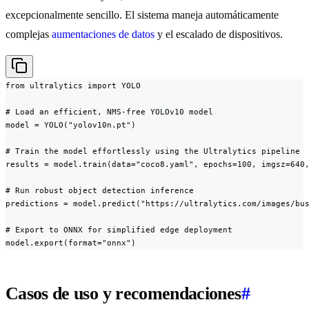
excepcionalmente sencillo. El sistema maneja automáticamente
complejas
aumentaciones de datos
y el escalado de dispositivos.
from ultralytics import YOLO

# Load an efficient, NMS-free YOLOv10 model

model = YOLO("yolov10n.pt")

# Train the model effortlessly using the Ultralytics pipeline

results = model.train(data="coco8.yaml", epochs=100, imgsz=640,
# Run robust object detection inference

predictions = model.predict("https://ultralytics.com/images/bus
# Export to ONNX for simplified edge deployment

model.export(format="onnx")
Casos de uso y recomendaciones
#