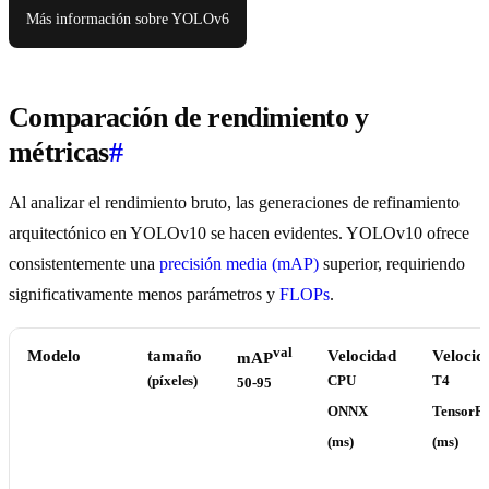
Más información sobre YOLOv6
Comparación de rendimiento y
métricas
#
Al analizar el rendimiento bruto, las generaciones de refinamiento
arquitectónico en YOLOv10 se hacen evidentes. YOLOv10 ofrece
consistentemente una
precisión media (mAP)
superior, requiriendo
significativamente menos parámetros y
FLOPs
.
val
Modelo
tamaño
Velocidad
Velocid
mAP
(píxeles)
CPU
T4
50-95
ONNX
TensorR
(ms)
(ms)