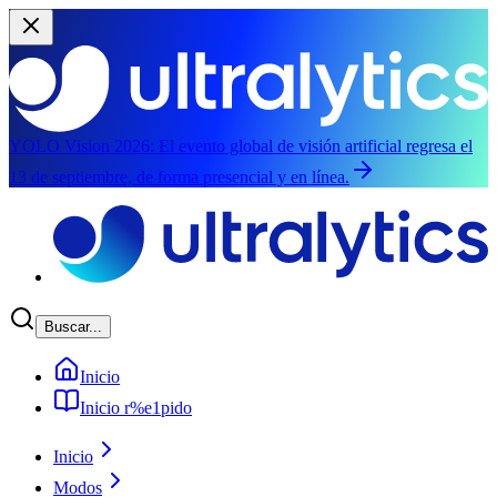
YOLO Vision 2026:
El evento global de visión artificial regresa el
13 de septiembre, de forma presencial y en línea.
Saltar al contenido principal
Buscar...
Inicio
Inicio r%e1pido
Inicio
Modos