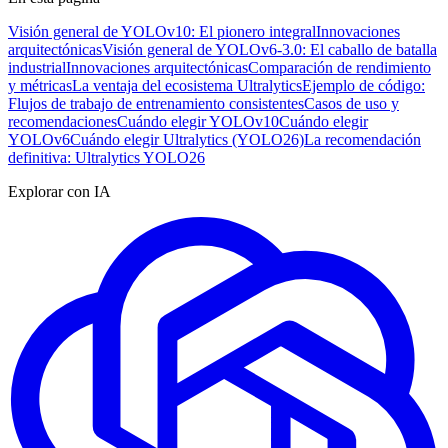
Visión general de YOLOv10: El pionero integral
Innovaciones
arquitectónicas
Visión general de YOLOv6-3.0: El caballo de batalla
industrial
Innovaciones arquitectónicas
Comparación de rendimiento
y métricas
La ventaja del ecosistema Ultralytics
Ejemplo de código:
Flujos de trabajo de entrenamiento consistentes
Casos de uso y
recomendaciones
Cuándo elegir YOLOv10
Cuándo elegir
YOLOv6
Cuándo elegir Ultralytics (YOLO26)
La recomendación
definitiva: Ultralytics YOLO26
Explorar con IA