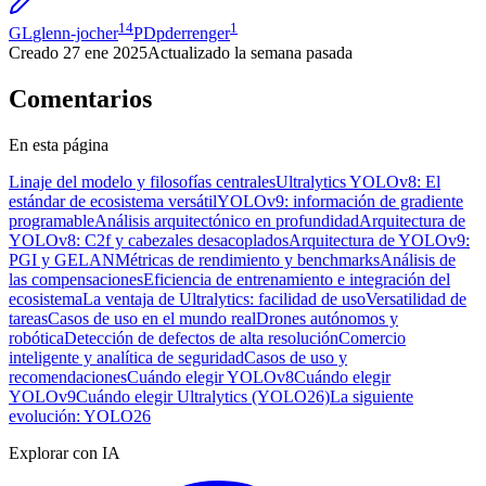
14
1
GL
glenn-jocher
PD
pderrenger
Creado
27 ene 2025
Actualizado
la semana pasada
Comentarios
En esta página
Linaje del modelo y filosofías centrales
Ultralytics YOLOv8: El
estándar de ecosistema versátil
YOLOv9: información de gradiente
programable
Análisis arquitectónico en profundidad
Arquitectura de
YOLOv8: C2f y cabezales desacoplados
Arquitectura de YOLOv9:
PGI y GELAN
Métricas de rendimiento y benchmarks
Análisis de
las compensaciones
Eficiencia de entrenamiento e integración del
ecosistema
La ventaja de Ultralytics: facilidad de uso
Versatilidad de
tareas
Casos de uso en el mundo real
Drones autónomos y
robótica
Detección de defectos de alta resolución
Comercio
inteligente y analítica de seguridad
Casos de uso y
recomendaciones
Cuándo elegir YOLOv8
Cuándo elegir
YOLOv9
Cuándo elegir Ultralytics (YOLO26)
La siguiente
evolución: YOLO26
Explorar con IA