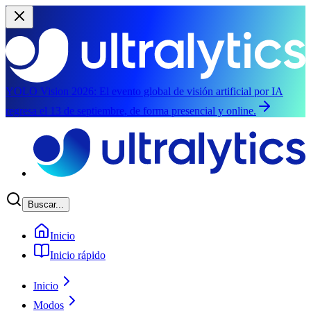
YOLO Vision 2026:
El evento global de visión artificial por IA
regresa el 13 de septiembre, de forma presencial y online.
Saltar al contenido principal
Buscar...
Inicio
Inicio rápido
Inicio
Modos