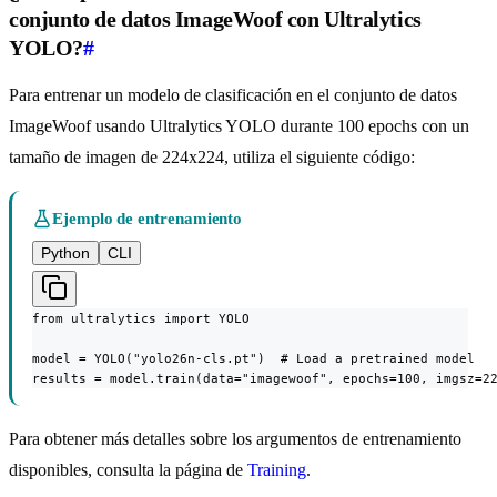
conjunto de datos ImageWoof con Ultralytics
YOLO?
#
Para entrenar un modelo de clasificación en el conjunto de datos
ImageWoof usando Ultralytics YOLO durante 100 epochs con un
tamaño de imagen de 224x224, utiliza el siguiente código:
Ejemplo de entrenamiento
Python
CLI
from ultralytics import YOLO

model = YOLO("yolo26n-cls.pt")  # Load a pretrained model

results = model.train(data="imagewoof", epochs=100, imgsz=2
Para obtener más detalles sobre los argumentos de entrenamiento
disponibles, consulta la página de
Training
.