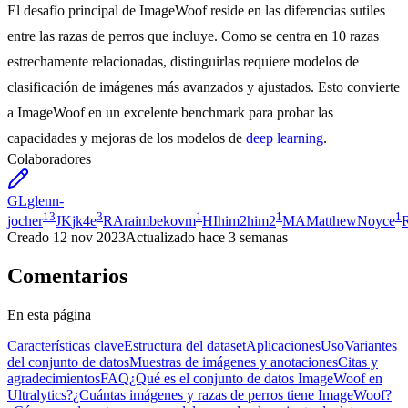
El desafío principal de ImageWoof reside en las diferencias sutiles
entre las razas de perros que incluye. Como se centra en 10 razas
estrechamente relacionadas, distinguirlas requiere modelos de
clasificación de imágenes más avanzados y ajustados. Esto convierte
a ImageWoof en un excelente benchmark para probar las
capacidades y mejoras de los modelos de
deep learning
.
Colaboradores
GL
glenn-
13
3
1
1
1
jocher
JK
jk4e
RA
raimbekovm
HI
him2him2
MA
MatthewNoyce
Creado
12 nov 2023
Actualizado
hace 3 semanas
Comentarios
En esta página
Características clave
Estructura del dataset
Aplicaciones
Uso
Variantes
del conjunto de datos
Muestras de imágenes y anotaciones
Citas y
agradecimientos
FAQ
¿Qué es el conjunto de datos ImageWoof en
Ultralytics?
¿Cuántas imágenes y razas de perros tiene ImageWoof?