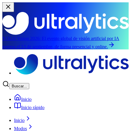
YOLO Vision 2026:
El evento global de visión artificial por IA
regresa el 13 de septiembre, de forma presencial y online.
Saltar al contenido principal
Buscar...
Inicio
Inicio rápido
Inicio
Modos