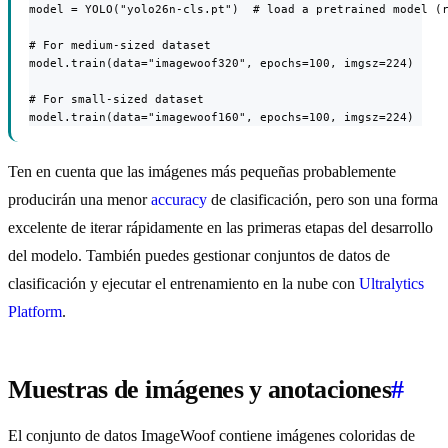
model = YOLO("yolo26n-cls.pt")  # load a pretrained model (r
# For medium-sized dataset

model.train(data="imagewoof320", epochs=100, imgsz=224)

# For small-sized dataset

model.train(data="imagewoof160", epochs=100, imgsz=224)
Ten en cuenta que las imágenes más pequeñas probablemente
producirán una menor
accuracy
de clasificación, pero son una forma
excelente de iterar rápidamente en las primeras etapas del desarrollo
del modelo. También puedes gestionar conjuntos de datos de
clasificación y ejecutar el entrenamiento en la nube con
Ultralytics
Platform
.
Muestras de imágenes y anotaciones
#
El conjunto de datos ImageWoof contiene imágenes coloridas de