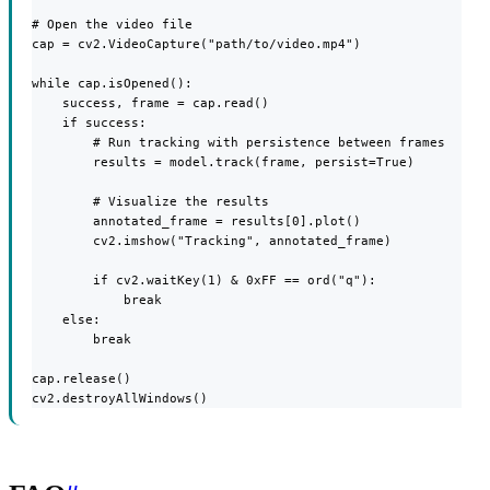
# Open the video file

cap = cv2.VideoCapture("path/to/video.mp4")

while cap.isOpened():

    success, frame = cap.read()

    if success:

        # Run tracking with persistence between frames

        results = model.track(frame, persist=True)

        # Visualize the results

        annotated_frame = results[0].plot()

        cv2.imshow("Tracking", annotated_frame)

        if cv2.waitKey(1) & 0xFF == ord("q"):

            break

    else:

        break

cap.release()

cv2.destroyAllWindows()