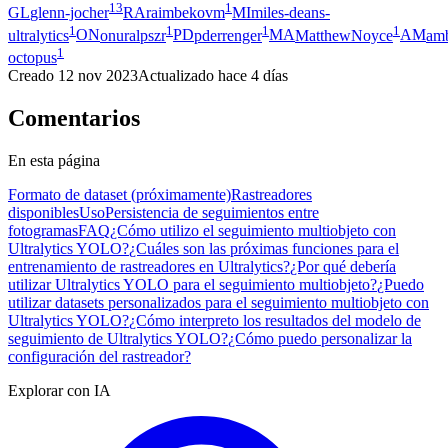
13
1
GL
glenn-jocher
RA
raimbekovm
MI
miles-deans-
1
1
1
1
ultralytics
ON
onuralpszr
PD
pderrenger
MA
MatthewNoyce
AM
amb
1
octopus
Creado
12 nov 2023
Actualizado
hace 4 días
Comentarios
En esta página
Formato de dataset (próximamente)
Rastreadores
disponibles
Uso
Persistencia de seguimientos entre
fotogramas
FAQ
¿Cómo utilizo el seguimiento multiobjeto con
Ultralytics YOLO?
¿Cuáles son las próximas funciones para el
entrenamiento de rastreadores en Ultralytics?
¿Por qué debería
utilizar Ultralytics YOLO para el seguimiento multiobjeto?
¿Puedo
utilizar datasets personalizados para el seguimiento multiobjeto con
Ultralytics YOLO?
¿Cómo interpreto los resultados del modelo de
seguimiento de Ultralytics YOLO?
¿Cómo puedo personalizar la
configuración del rastreador?
Explorar con IA