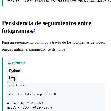
results = model.track(source="https://youtu.be/LNwODJXcvt4"
Persistencia de seguimientos entre
fotogramas
#
Para un seguimiento continuo a través de los fotogramas de vídeo,
puedes utilizar el parámetro
:
persist=True
Ejemplo
Python
import cv2

from ultralytics import YOLO

# Load the YOLO model

model = YOLO("yolo26n.pt")
