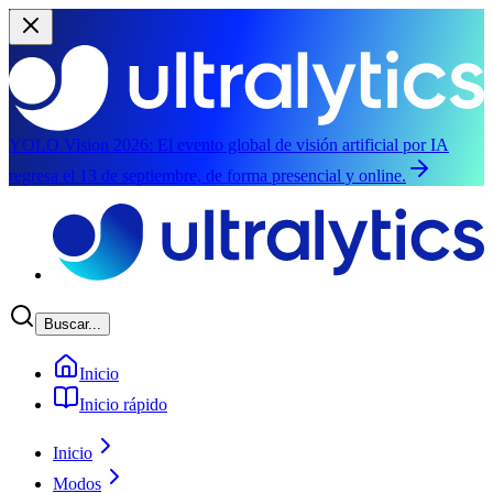
YOLO Vision 2026:
El evento global de visión artificial por IA
regresa el 13 de septiembre, de forma presencial y online.
Saltar al contenido principal
Buscar...
Inicio
Inicio rápido
Inicio
Modos