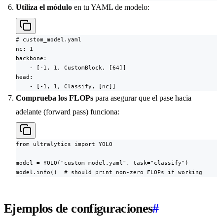
Utiliza el módulo
en tu YAML de modelo:
# custom_model.yaml

nc: 1

backbone:

    - [-1, 1, CustomBlock, [64]]

head:

    - [-1, 1, Classify, [nc]]
Comprueba los FLOPs
para asegurar que el pase hacia
adelante (forward pass) funciona:
from ultralytics import YOLO

model = YOLO("custom_model.yaml", task="classify")

model.info()  # should print non-zero FLOPs if working
Ejemplos de configuraciones
#