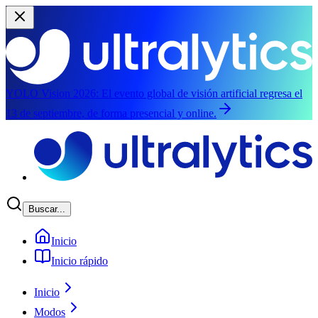
YOLO Vision 2026:
El evento global de visión artificial regresa el
13 de septiembre, de forma presencial y online.
Saltar al contenido principal
Buscar...
Inicio
Inicio rápido
Inicio
Modos