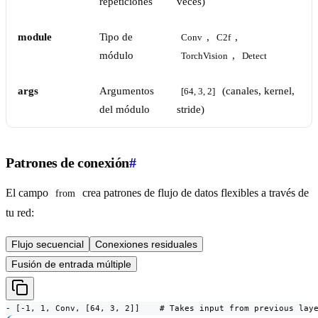
repeticiones
veces)
module
Tipo de
,
,
Conv
C2f
módulo
,
TorchVision
Detect
args
Argumentos
(canales, kernel,
[64, 3, 2]
del módulo
stride)
Patrones de conexión
#
El campo
crea patrones de flujo de datos flexibles a través de
from
tu red:
Flujo secuencial
Conexiones residuales
Fusión de entrada múltiple
- [-1, 1, Conv, [64, 3, 2]]    # Takes input from previous lay