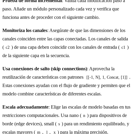
Prueba de forma incremental
: Valida cada modificación paso a
paso. Añade un módulo personalizado cada vez y verifica que
funciona antes de proceder con el siguiente cambio.
Monitoriza los canales
: Asegúrate de que las dimensiones de los
canales coinciden entre las capas conectadas. Los canales de salida
(
) de una capa deben coincidir con los canales de entrada (
)
c2
c1
de la siguiente capa en la secuencia.
Usa conexiones de salto (skip connections)
: Aprovecha la
reutilización de características con patrones
.
[[-1, N], 1, Concat, [1]]
Estas conexiones ayudan con el flujo de gradiente y permiten que el
modelo combine características de diferentes escalas.
Escala adecuadamente
: Elige las escalas de modelo basadas en tus
restricciones computacionales. Usa nano (
) para dispositivos de
n
borde (edge devices), small (
) para un rendimiento equilibrado, y
s
escalas mayores (
,
,
) para la máxima precisión.
m
l
x