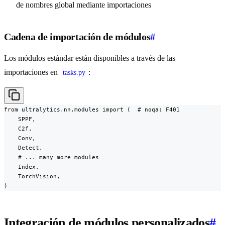
de nombres global mediante importaciones
Cadena de importación de módulos
#
Los módulos estándar están disponibles a través de las
importaciones en
:
tasks.py
from ultralytics.nn.modules import (  # noqa: F401

    SPPF,

    C2f,

    Conv,

    Detect,

    # ... many more modules

    Index,

    TorchVision,

)
Integración de módulos personalizados
#