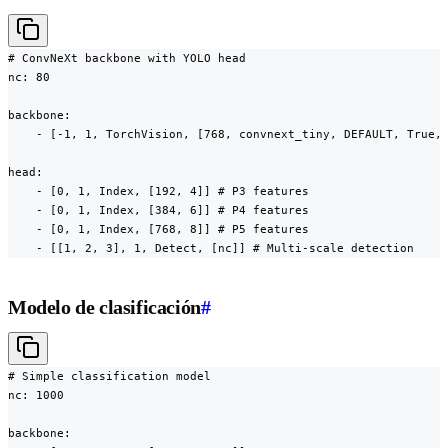
# ConvNeXt backbone with YOLO head

nc: 80

backbone:

    - [-1, 1, TorchVision, [768, convnext_tiny, DEFAULT, True, 
head:

    - [0, 1, Index, [192, 4]] # P3 features

    - [0, 1, Index, [384, 6]] # P4 features

    - [0, 1, Index, [768, 8]] # P5 features

    - [[1, 2, 3], 1, Detect, [nc]] # Multi-scale detection
Modelo de clasificación
#
# Simple classification model

nc: 1000

backbone:
