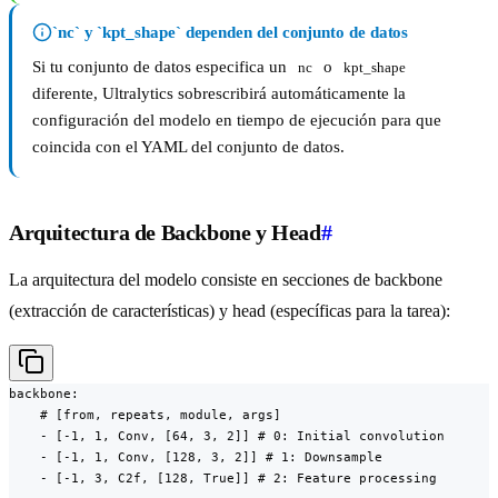
`nc` y `kpt_shape` dependen del conjunto de datos
Si tu conjunto de datos especifica un
o
nc
kpt_shape
diferente, Ultralytics sobrescribirá automáticamente la
configuración del modelo en tiempo de ejecución para que
coincida con el YAML del conjunto de datos.
Arquitectura de Backbone y Head
#
La arquitectura del modelo consiste en secciones de backbone
(extracción de características) y head (específicas para la tarea):
backbone:

    # [from, repeats, module, args]

    - [-1, 1, Conv, [64, 3, 2]] # 0: Initial convolution

    - [-1, 1, Conv, [128, 3, 2]] # 1: Downsample

    - [-1, 3, C2f, [128, True]] # 2: Feature processing
