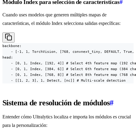
Módulo Index para selección de características
#
Cuando uses modelos que generen múltiples mapas de
características, el módulo Index selecciona salidas específicas:
backbone:

    - [-1, 1, TorchVision, [768, convnext_tiny, DEFAULT, True, 
head:

    - [0, 1, Index, [192, 4]] # Select 4th feature map (192 cha
    - [0, 1, Index, [384, 6]] # Select 6th feature map (384 cha
    - [0, 1, Index, [768, 8]] # Select 8th feature map (768 cha
    - [[1, 2, 3], 1, Detect, [nc]] # Multi-scale detection
Sistema de resolución de módulos
#
Entender cómo Ultralytics localiza e importa los módulos es crucial
para la personalización: