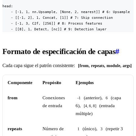
head:

    - [-1, 1, nn.Upsample, [None, 2, nearest]] # 6: Upsample

    - [[-1, 2], 1, Concat, [1]] # 7: Skip connection

    - [-1, 3, C2f, [256]] # 8: Process features

    - [[8], 1, Detect, [nc]] # 9: Detection layer
Formato de especificación de capas
#
Cada capa sigue el patrón consistente:
[from, repeats, module, args]
Componente
Propósito
Ejemplos
from
Conexiones
(anterior),
(capa
-1
6
de entrada
6),
(entrada
[4, 6, 8]
múltiple)
repeats
Número de
(único),
(repetir 3
1
3