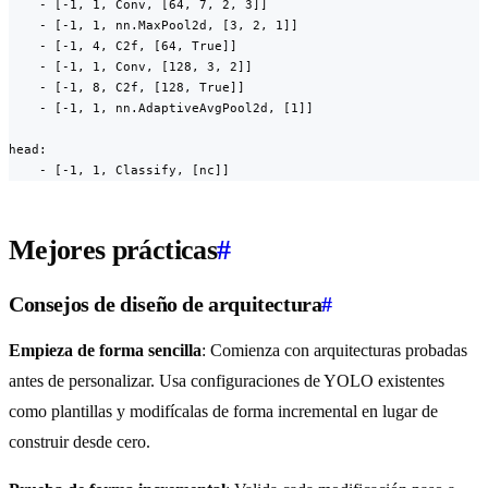
    - [-1, 1, Conv, [64, 7, 2, 3]]

    - [-1, 1, nn.MaxPool2d, [3, 2, 1]]

    - [-1, 4, C2f, [64, True]]

    - [-1, 1, Conv, [128, 3, 2]]

    - [-1, 8, C2f, [128, True]]

    - [-1, 1, nn.AdaptiveAvgPool2d, [1]]

head:

    - [-1, 1, Classify, [nc]]
Mejores prácticas
#
Consejos de diseño de arquitectura
#
Empieza de forma sencilla
: Comienza con arquitecturas probadas
antes de personalizar. Usa configuraciones de YOLO existentes
como plantillas y modifícalas de forma incremental en lugar de
construir desde cero.