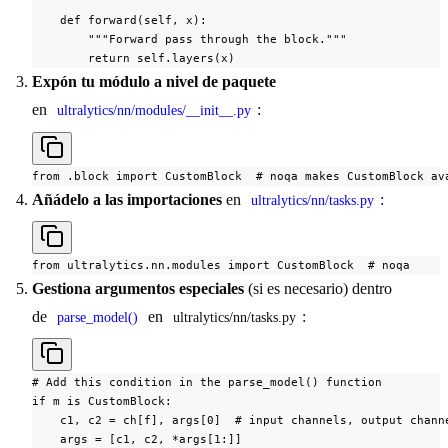
    def forward(self, x):

        """Forward pass through the block."""

        return self.layers(x)
Expón tu módulo a nivel de paquete
en
:
ultralytics/nn/modules/__init__.py
from .block import CustomBlock  # noqa makes CustomBlock av
Añádelo a las importaciones
en
:
ultralytics/nn/tasks.py
from ultralytics.nn.modules import CustomBlock  # noqa
Gestiona argumentos especiales
(si es necesario) dentro
de
en
:
parse_model()
ultralytics/nn/tasks.py
# Add this condition in the parse_model() function

if m is CustomBlock:

    c1, c2 = ch[f], args[0]  # input channels, output channe
    args = [c1, c2, *args[1:]]