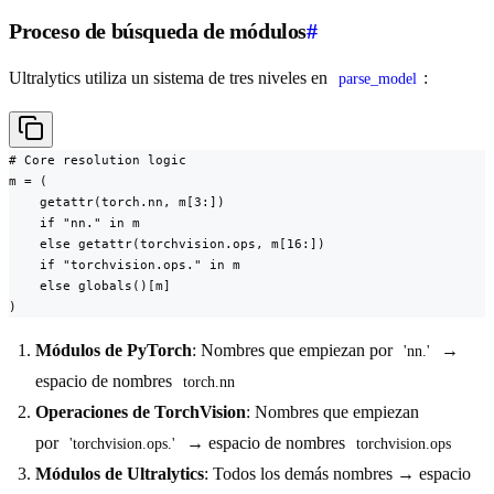
Proceso de búsqueda de módulos
#
Ultralytics utiliza un sistema de tres niveles en
:
parse_model
# Core resolution logic

m = (

    getattr(torch.nn, m[3:])

    if "nn." in m

    else getattr(torchvision.ops, m[16:])

    if "torchvision.ops." in m

    else globals()[m]

)
Módulos de PyTorch
: Nombres que empiezan por
→
'nn.'
espacio de nombres
torch.nn
Operaciones de TorchVision
: Nombres que empiezan
por
→ espacio de nombres
'torchvision.ops.'
torchvision.ops
Módulos de Ultralytics
: Todos los demás nombres → espacio