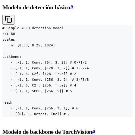
Modelo de detección básico
#
# Simple YOLO detection model

nc: 80

scales:

    n: [0.33, 0.25, 1024]

backbone:

    - [-1, 1, Conv, [64, 3, 2]] # 0-P1/2

    - [-1, 1, Conv, [128, 3, 2]] # 1-P2/4

    - [-1, 3, C2f, [128, True]] # 2

    - [-1, 1, Conv, [256, 3, 2]] # 3-P3/8

    - [-1, 6, C2f, [256, True]] # 4

    - [-1, 1, SPPF, [256, 5]] # 5

head:

    - [-1, 1, Conv, [256, 3, 1]] # 6

    - [[6], 1, Detect, [nc]] # 7
Modelo de backbone de TorchVision
#