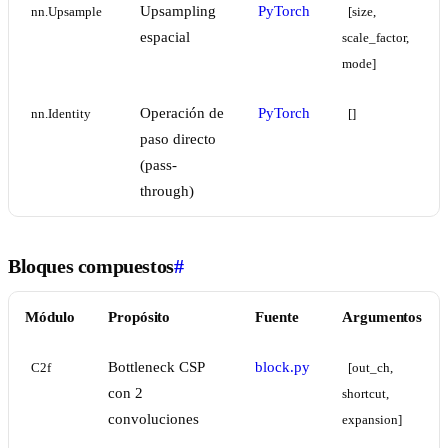
Upsampling
PyTorch
nn.Upsample
[size, 
espacial
scale_factor, 
mode]
Operación de
PyTorch
nn.Identity
[]
paso directo
(pass-
through)
Bloques compuestos
#
Módulo
Propósito
Fuente
Argumentos
Bottleneck CSP
block.py
C2f
[out_ch, 
con 2
shortcut, 
convoluciones
expansion]