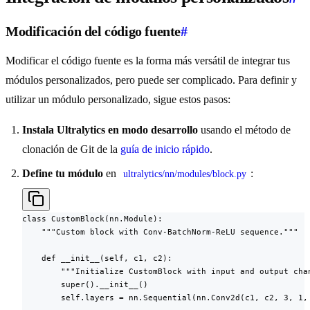
Modificación del código fuente
#
Modificar el código fuente es la forma más versátil de integrar tus
módulos personalizados, pero puede ser complicado. Para definir y
utilizar un módulo personalizado, sigue estos pasos:
Instala Ultralytics en modo desarrollo
usando el método de
clonación de Git de la
guía de inicio rápido
.
Define tu módulo
en
:
ultralytics/nn/modules/block.py
class CustomBlock(nn.Module):

    """Custom block with Conv-BatchNorm-ReLU sequence."""

    def __init__(self, c1, c2):

        """Initialize CustomBlock with input and output chan
        super().__init__()

        self.layers = nn.Sequential(nn.Conv2d(c1, c2, 3, 1, 