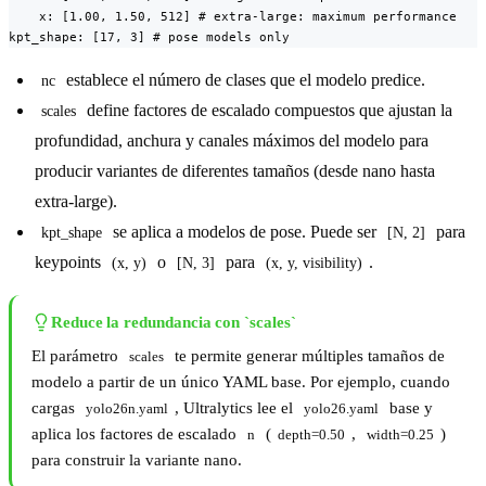
    x: [1.00, 1.50, 512] # extra-large: maximum performance

kpt_shape: [17, 3] # pose models only
establece el número de clases que el modelo predice.
nc
define factores de escalado compuestos que ajustan la
scales
profundidad, anchura y canales máximos del modelo para
producir variantes de diferentes tamaños (desde nano hasta
extra-large).
se aplica a modelos de pose. Puede ser
para
kpt_shape
[N, 2]
keypoints
o
para
.
(x, y)
[N, 3]
(x, y, visibility)
Reduce la redundancia con `scales`
El parámetro
te permite generar múltiples tamaños de
scales
modelo a partir de un único YAML base. Por ejemplo, cuando
cargas
, Ultralytics lee el
base y
yolo26n.yaml
yolo26.yaml
aplica los factores de escalado
(
,
)
n
depth=0.50
width=0.25
para construir la variante nano.