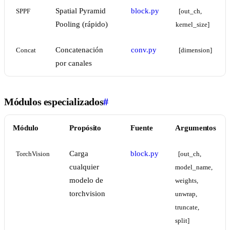
Spatial Pyramid
block.py
SPPF
[out_ch, 
Pooling (rápido)
kernel_size]
Concatenación
conv.py
Concat
[dimension]
por canales
Módulos especializados
#
Módulo
Propósito
Fuente
Argumentos
Carga
block.py
TorchVision
[out_ch, 
cualquier
model_name, 
modelo de
weights, 
torchvision
unwrap, 
truncate, 
split]