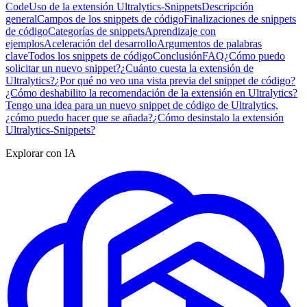
Code
Uso de la extensión Ultralytics-Snippets
Descripción
general
Campos de los snippets de código
Finalizaciones de snippets
de código
Categorías de snippets
Aprendizaje con
ejemplos
Aceleración del desarrollo
Argumentos de palabras
clave
Todos los snippets de código
Conclusión
FAQ
¿Cómo puedo
solicitar un nuevo snippet?
¿Cuánto cuesta la extensión de
Ultralytics?
¿Por qué no veo una vista previa del snippet de código?
¿Cómo deshabilito la recomendación de la extensión en Ultralytics?
Tengo una idea para un nuevo snippet de código de Ultralytics,
¿cómo puedo hacer que se añada?
¿Cómo desinstalo la extensión
Ultralytics-Snippets?
Explorar con IA