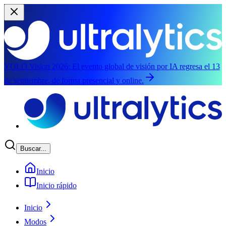
YOLO Vision 2026:
El evento global de visión por IA regresa el 13
de septiembre, de forma presencial y online.
Saltar al contenido principal
Buscar...
Inicio
Inicio rápido
Inicio
Modos