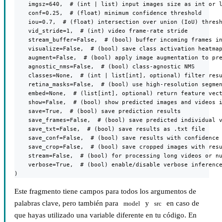
    imgsz=640,  # (int | list) input images size as int or l
    conf=0.25,  # (float) minimum confidence threshold

    iou=0.7,  # (float) intersection over union (IoU) thresh
    vid_stride=1,  # (int) video frame-rate stride

    stream_buffer=False,  # (bool) buffer incoming frames in
    visualize=False,  # (bool) save class activation heatmap
    augment=False,  # (bool) apply image augmentation to pre
    agnostic_nms=False,  # (bool) class-agnostic NMS

    classes=None,  # (int | list[int], optional) filter resu
    retina_masks=False,  # (bool) use high-resolution segmen
    embed=None,  # (list[int], optional) return feature vect
    show=False,  # (bool) show predicted images and videos i
    save=True,  # (bool) save prediction results

    save_frames=False,  # (bool) save predicted individual v
    save_txt=False,  # (bool) save results as .txt file

    save_conf=False,  # (bool) save results with confidence 
    save_crop=False,  # (bool) save cropped images with resu
    stream=False,  # (bool) for processing long videos or nu
    verbose=True,  # (bool) enable/disable verbose inference
)
Este fragmento tiene campos para todos los argumentos de
palabras clave, pero también para
y
en caso de
model
src
que hayas utilizado una variable diferente en tu código. En