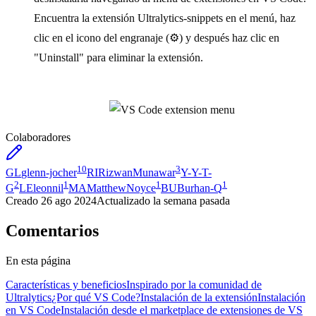
Encuentra la extensión Ultralytics-snippets en el menú, haz
clic en el icono del engranaje (⚙) y después haz clic en
"Uninstall" para eliminar la extensión.
Colaboradores
10
3
GL
glenn-jocher
RI
RizwanMunawar
Y-
Y-T-
2
1
1
1
G
LE
leonnil
MA
MatthewNoyce
BU
Burhan-Q
Creado
26 ago 2024
Actualizado
la semana pasada
Comentarios
En esta página
Características y beneficios
Inspirado por la comunidad de
Ultralytics
¿Por qué VS Code?
Instalación de la extensión
Instalación
en VS Code
Instalación desde el marketplace de extensiones de VS