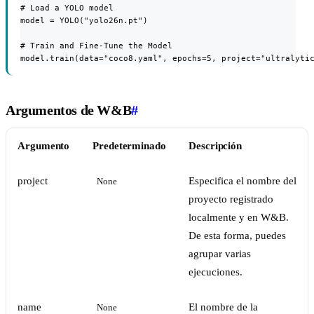
# Load a YOLO model

model = YOLO("yolo26n.pt")

# Train and Fine-Tune the Model

model.train(data="coco8.yaml", epochs=5, project="ultralyti
Argumentos de W&B
#
Argumento
Predeterminado
Descripción
project
Especifica el nombre del
None
proyecto registrado
localmente y en W&B.
De esta forma, puedes
agrupar varias
ejecuciones.
name
El nombre de la
None