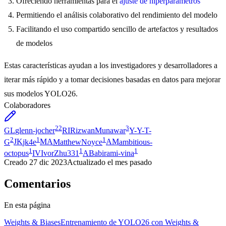
Ofreciendo herramientas para el
ajuste de hiperparámetros
Permitiendo el análisis colaborativo del rendimiento del modelo
Facilitando el uso compartido sencillo de artefactos y resultados
de modelos
Estas características ayudan a los investigadores y desarrolladores a
iterar más rápido y a tomar decisiones basadas en datos para mejorar
sus modelos YOLO26.
Colaboradores
22
3
GL
glenn-jocher
RI
RizwanMunawar
Y-
Y-T-
2
1
1
G
JK
jk4e
MA
MatthewNoyce
AM
ambitious-
1
1
1
octopus
IV
IvorZhu331
AB
abirami-vina
Creado
27 dic 2023
Actualizado
el mes pasado
Comentarios
En esta página
Weights & Biases
Entrenamiento de YOLO26 con Weights &