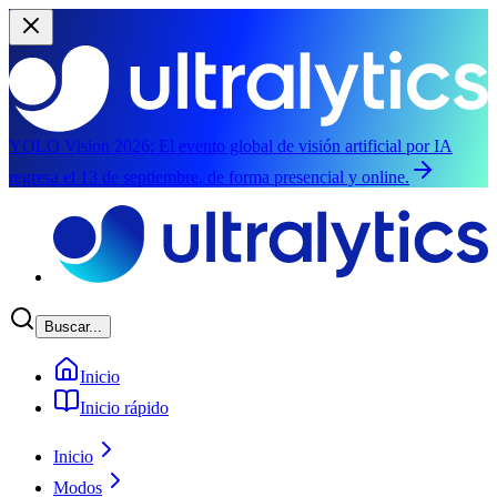
YOLO Vision 2026:
El evento global de visión artificial por IA
regresa el 13 de septiembre, de forma presencial y online.
Saltar al contenido principal
Buscar...
Inicio
Inicio rápido
Inicio
Modos