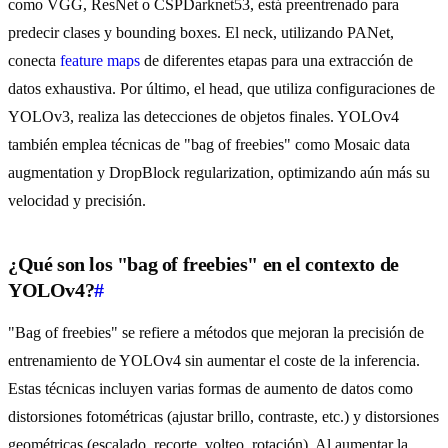
como VGG, ResNet o CSPDarknet53, está preentrenado para
predecir clases y bounding boxes. El neck, utilizando PANet,
conecta
feature maps
de diferentes etapas para una extracción de
datos exhaustiva. Por último, el head, que utiliza configuraciones de
YOLOv3, realiza las detecciones de objetos finales. YOLOv4
también emplea técnicas de "bag of freebies" como Mosaic data
augmentation y DropBlock regularization, optimizando aún más su
velocidad y precisión.
¿Qué son los "bag of freebies" en el contexto de
YOLOv4?
#
"Bag of freebies" se refiere a métodos que mejoran la precisión de
entrenamiento de YOLOv4 sin aumentar el coste de la inferencia.
Estas técnicas incluyen varias formas de aumento de datos como
distorsiones fotométricas (ajustar brillo, contraste, etc.) y distorsiones
geométricas (escalado, recorte, volteo, rotación). Al aumentar la