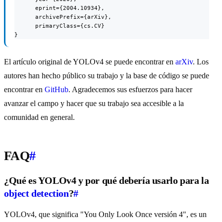
      eprint={2004.10934},

      archivePrefix={arXiv},

      primaryClass={cs.CV}

}
El artículo original de YOLOv4 se puede encontrar en
arXiv
. Los
autores han hecho público su trabajo y la base de código se puede
encontrar en
GitHub
. Agradecemos sus esfuerzos para hacer
avanzar el campo y hacer que su trabajo sea accesible a la
comunidad en general.
FAQ
#
¿Qué es YOLOv4 y por qué debería usarlo para la
object detection
?
#
YOLOv4, que significa "You Only Look Once versión 4", es un