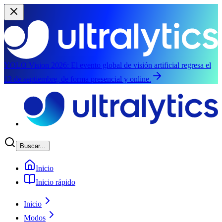
YOLO Vision 2026:
El evento global de visión artificial regresa el
13 de septiembre, de forma presencial y online.
Saltar al contenido principal
Buscar...
Inicio
Inicio rápido
Inicio
Modos