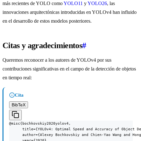
más recientes de YOLO como
YOLO11
y
YOLO26
, las
innovaciones arquitectónicas introducidas en YOLOv4 han influido
en el desarrollo de estos modelos posteriores.
Citas y agradecimientos
#
Queremos reconocer a los autores de YOLOv4 por sus
contribuciones significativas en el campo de la detección de objetos
en tiempo real:
Cita
BibTeX
@misc{bochkovskiy2020yolov4,

      title={YOLOv4: Optimal Speed and Accuracy of Object De
      author={Alexey Bochkovskiy and Chien-Yao Wang and Hong
      year={2020},
