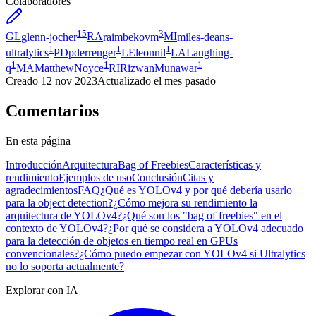
Colaboradores
15
3
GL
glenn-jocher
RA
raimbekovm
MI
miles-deans-
1
1
1
ultralytics
PD
pderrenger
LE
leonnil
LA
Laughing-
1
1
1
q
MA
MatthewNoyce
RI
RizwanMunawar
Creado
12 nov 2023
Actualizado
el mes pasado
Comentarios
En esta página
Introducción
Arquitectura
Bag of Freebies
Características y
rendimiento
Ejemplos de uso
Conclusión
Citas y
agradecimientos
FAQ
¿Qué es YOLOv4 y por qué debería usarlo
para la object detection?
¿Cómo mejora su rendimiento la
arquitectura de YOLOv4?
¿Qué son los "bag of freebies" en el
contexto de YOLOv4?
¿Por qué se considera a YOLOv4 adecuado
para la detección de objetos en tiempo real en GPUs
convencionales?
¿Cómo puedo empezar con YOLOv4 si Ultralytics
no lo soporta actualmente?
Explorar con IA