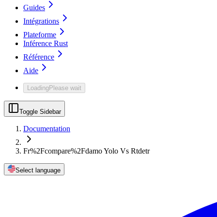
Guides
Intégrations
Plateforme
Inférence Rust
Référence
Aide
Loading
Please wait
Toggle Sidebar
Documentation
Fr%2Fcompare%2Fdamo Yolo Vs Rtdetr
Select language