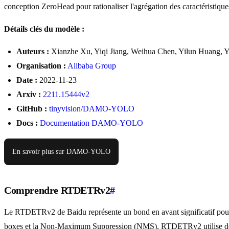
conception ZeroHead pour rationaliser l'agrégation des caractéristique
Détails clés du modèle :
Auteurs :
Xianzhe Xu, Yiqi Jiang, Weihua Chen, Yilun Huang, 
Organisation :
Alibaba Group
Date :
2022-11-23
Arxiv :
2211.15444v2
GitHub :
tinyvision/DAMO-YOLO
Docs :
Documentation DAMO-YOLO
En savoir plus sur DAMO-YOLO
Comprendre RTDETRv2
#
Le RTDETRv2 de Baidu représente un bond en avant significatif pour 
boxes et la Non-Maximum Suppression (NMS), RTDETRv2 utilise des méc