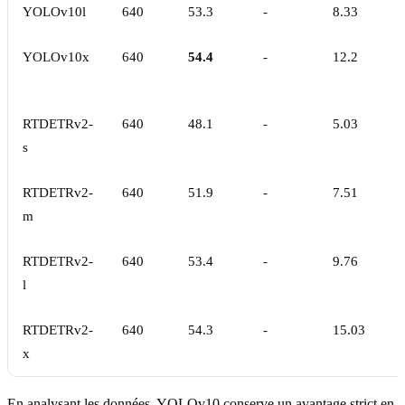
YOLOv10l
640
53.3
-
8.33
YOLOv10x
640
54.4
-
12.2
RTDETRv2-
640
48.1
-
5.03
s
RTDETRv2-
640
51.9
-
7.51
m
RTDETRv2-
640
53.4
-
9.76
l
RTDETRv2-
640
54.3
-
15.03
x
En analysant les données, YOLOv10 conserve un avantage strict en