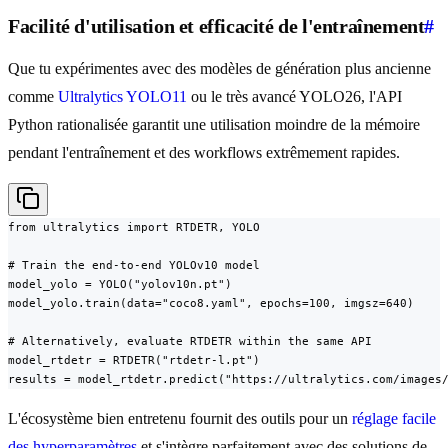
Facilité d'utilisation et efficacité de l'entraînement
#
Que tu expérimentes avec des modèles de génération plus ancienne
comme
Ultralytics YOLO11
ou le très avancé YOLO26, l'API
Python rationalisée garantit une utilisation moindre de la mémoire
pendant l'entraînement et des workflows extrêmement rapides.
from ultralytics import RTDETR, YOLO

# Train the end-to-end YOLOv10 model

model_yolo = YOLO("yolov10n.pt")

model_yolo.train(data="coco8.yaml", epochs=100, imgsz=640)

# Alternatively, evaluate RTDETR within the same API

model_rtdetr = RTDETR("rtdetr-l.pt")

results = model_rtdetr.predict("https://ultralytics.com/images
L'écosystème bien entretenu fournit des outils pour un
réglage facile
des hyperparamètres
et s'intègre parfaitement avec des solutions de