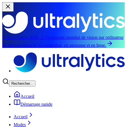
YOLO Vision 2026 :
L'événement mondial de vision par ordinateur
IA fait son retour le 13 septembre, en personne et en ligne.
Aller au contenu principal
Rechercher...
Accueil
Démarrage rapide
Accueil
Modes