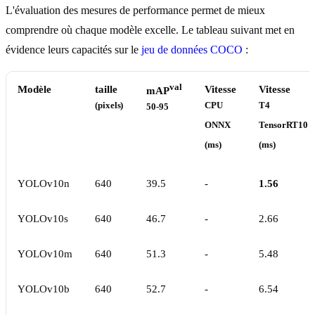
L'évaluation des mesures de performance permet de mieux
comprendre où chaque modèle excelle. Le tableau suivant met en
évidence leurs capacités sur le
jeu de données COCO
:
val
Modèle
taille
Vitesse
Vitesse
mAP
(pixels)
CPU
T4
50-95
ONNX
TensorRT10
(ms)
(ms)
YOLOv10n
640
39.5
-
1.56
YOLOv10s
640
46.7
-
2.66
YOLOv10m
640
51.3
-
5.48
YOLOv10b
640
52.7
-
6.54