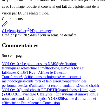
avec l'outillage robuste et convivial qui fait du déploiement de la
vision par IA une réalité fluide.
Contributeurs
15
1
GL
glenn-jocher
PD
pderrenger
Créé
27 janv. 2025
Mis à jour
la semaine dernière
Commentaires
Sur cette page
YOLOv10 : Le pionnier sans NMS
Spécifications
techniques
Architecture et méthodologies
Points forts et
faiblesses
RTDETRv2 : Affiner le Detection
Transformer
Spécifications techniques
Architecture et
méthodologies
Points forts et faiblesses
Comparaison des
performances
Cas d'utilisation et recommandations
Quand choisir
YOLOv10
Quand choisir RT-DETR
Quand choisir Ultralytics
(YOLO26)
L'avantage Ultralytics : Écosystème et innovation
Le
nouveau standard : Ultralytics YOLO26
Facilité d'utilisation et
efficacité de l'entraînement
Conclusion