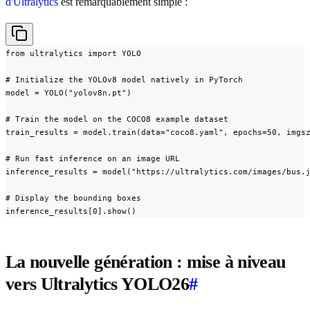
d'Ultralytics
est remarquablement simple :
from ultralytics import YOLO

# Initialize the YOLOv8 model natively in PyTorch

model = YOLO("yolov8n.pt")

# Train the model on the COCO8 example dataset

train_results = model.train(data="coco8.yaml", epochs=50, imgsz
# Run fast inference on an image URL

inference_results = model("https://ultralytics.com/images/bus.j
# Display the bounding boxes

inference_results[0].show()
La nouvelle génération : mise à niveau
vers Ultralytics YOLO26
#