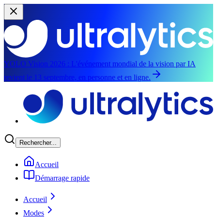
YOLO Vision 2026 :
L'événement mondial de la vision par IA
revient le 13 septembre, en personne et en ligne.
Aller au contenu principal
Rechercher...
Accueil
Démarrage rapide
Accueil
Modes