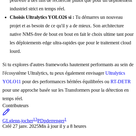
peut-être à des fins de recherche plutôt que pour un déploiement
industriel strict en temps réel.
Choisis Ultralytics YOLO26 si :
Tu démarres un nouveau
projet et as besoin de ce qu'il y a de mieux. Son architecture
native NMS-free de bout en bout en fait le choix ultime tant pour
les déploiements edge ultra-rapides que pour le traitement cloud
lourd.
Si tu explores d'autres frameworks hautement performants au sein de
l'écosystème Ultralytics, tu peux également envisager
Ultralytics
YOLO11
pour des performances héritées équilibrées ou
RT-DETR
pour une approche basée sur les Transformers pour la détection en
temps réel.
Contributeurs
13
1
GL
glenn-jocher
PD
pderrenger
Créé
27 janv. 2025
Mis à jour
il y a 8 heures