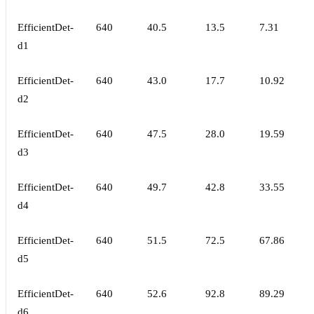
EfficientDet-
640
40.5
13.5
7.31
d1
EfficientDet-
640
43.0
17.7
10.92
d2
EfficientDet-
640
47.5
28.0
19.59
d3
EfficientDet-
640
49.7
42.8
33.55
d4
EfficientDet-
640
51.5
72.5
67.86
d5
EfficientDet-
640
52.6
92.8
89.29
d6