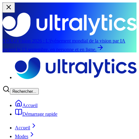
YOLO Vision 2026 :
L'événement mondial de la vision par IA
revient le 13 septembre, en personne et en ligne.
Aller au contenu principal
Rechercher...
Accueil
Démarrage rapide
Accueil
Modes