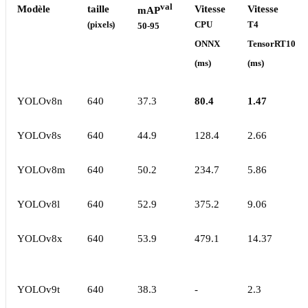
val
Modèle
taille
Vitesse
Vitesse
mAP
(pixels)
CPU
T4
50-95
ONNX
TensorRT10
(ms)
(ms)
YOLOv8n
640
37.3
80.4
1.47
YOLOv8s
640
44.9
128.4
2.66
YOLOv8m
640
50.2
234.7
5.86
YOLOv8l
640
52.9
375.2
9.06
YOLOv8x
640
53.9
479.1
14.37
YOLOv9t
640
38.3
-
2.3