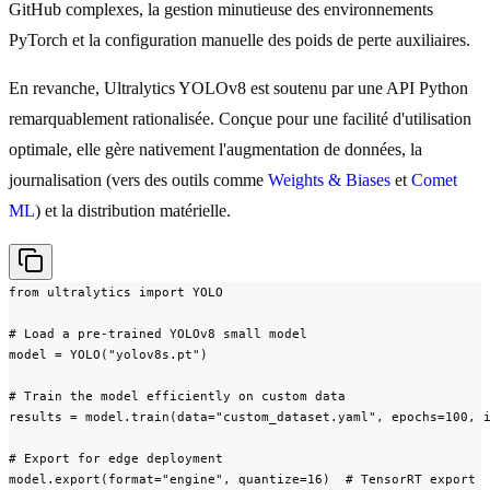
GitHub complexes, la gestion minutieuse des environnements
PyTorch et la configuration manuelle des poids de perte auxiliaires.
En revanche, Ultralytics YOLOv8 est soutenu par une API Python
remarquablement rationalisée. Conçue pour une facilité d'utilisation
optimale, elle gère nativement l'augmentation de données, la
journalisation (vers des outils comme
Weights & Biases
et
Comet
ML
) et la distribution matérielle.
from ultralytics import YOLO

# Load a pre-trained YOLOv8 small model

model = YOLO("yolov8s.pt")

# Train the model efficiently on custom data

results = model.train(data="custom_dataset.yaml", epochs=100, i
# Export for edge deployment

model.export(format="engine", quantize=16)  # TensorRT export