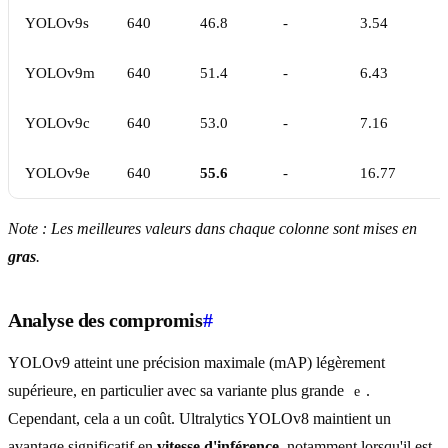
YOLOv9s
640
46.8
-
3.54
YOLOv9m
640
51.4
-
6.43
YOLOv9c
640
53.0
-
7.16
YOLOv9e
640
55.6
-
16.77
Note : Les meilleures valeurs dans chaque colonne sont mises en
gras
.
Analyse des compromis
#
YOLOv9 atteint une précision maximale (mAP) légèrement
supérieure, en particulier avec sa variante plus grande
.
e
Cependant, cela a un coût. Ultralytics YOLOv8 maintient un
avantage significatif en
vitesse d'inférence
, notamment lorsqu'il est