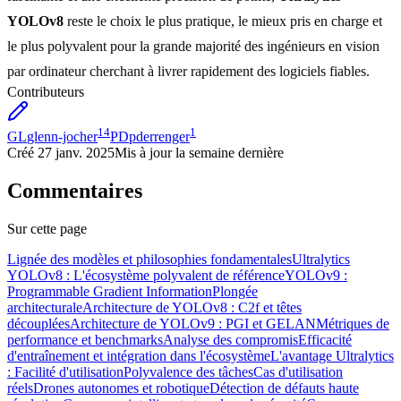
YOLOv8
reste le choix le plus pratique, le mieux pris en charge et
le plus polyvalent pour la grande majorité des ingénieurs en vision
par ordinateur cherchant à livrer rapidement des logiciels fiables.
Contributeurs
14
1
GL
glenn-jocher
PD
pderrenger
Créé
27 janv. 2025
Mis à jour
la semaine dernière
Commentaires
Sur cette page
Lignée des modèles et philosophies fondamentales
Ultralytics
YOLOv8 : L'écosystème polyvalent de référence
YOLOv9 :
Programmable Gradient Information
Plongée
architecturale
Architecture de YOLOv8 : C2f et têtes
découplées
Architecture de YOLOv9 : PGI et GELAN
Métriques de
performance et benchmarks
Analyse des compromis
Efficacité
d'entraînement et intégration dans l'écosystème
L'avantage Ultralytics
: Facilité d'utilisation
Polyvalence des tâches
Cas d'utilisation
réels
Drones autonomes et robotique
Détection de défauts haute