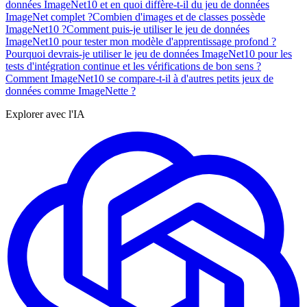
données ImageNet10 et en quoi diffère-t-il du jeu de données
ImageNet complet ?
Combien d'images et de classes possède
ImageNet10 ?
Comment puis-je utiliser le jeu de données
ImageNet10 pour tester mon modèle d'apprentissage profond ?
Pourquoi devrais-je utiliser le jeu de données ImageNet10 pour les
tests d'intégration continue et les vérifications de bon sens ?
Comment ImageNet10 se compare-t-il à d'autres petits jeux de
données comme ImageNette ?
Explorer avec l'IA