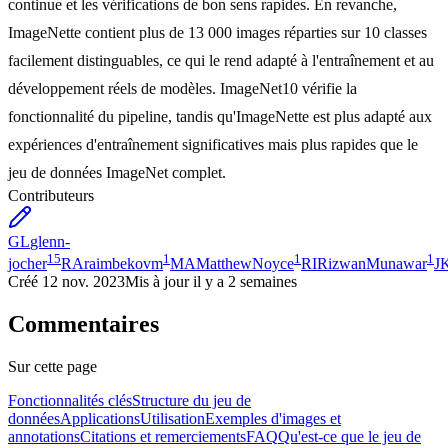
continue et les vérifications de bon sens rapides. En revanche,
ImageNette contient plus de 13 000 images réparties sur 10 classes
facilement distinguables, ce qui le rend adapté à l'entraînement et au
développement réels de modèles. ImageNet10 vérifie la
fonctionnalité du pipeline, tandis qu'ImageNette est plus adapté aux
expériences d'entraînement significatives mais plus rapides que le
jeu de données ImageNet complet.
Contributeurs
GL
glenn-
15
1
1
1
jocher
RA
raimbekovm
MA
MatthewNoyce
RI
RizwanMunawar
J
Créé
12 nov. 2023
Mis à jour
il y a 2 semaines
Commentaires
Sur cette page
Fonctionnalités clés
Structure du jeu de
données
Applications
Utilisation
Exemples d'images et
annotations
Citations et remerciements
FAQ
Qu'est-ce que le jeu de