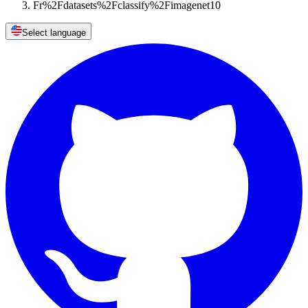
Fr%2Fdatasets%2Fclassify%2Fimagenet10
Select language