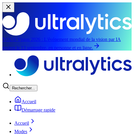
YOLO Vision 2026 :
L'événement mondial de la vision par IA
revient le 13 septembre, en personne et en ligne.
Aller au contenu principal
Rechercher...
Accueil
Démarrage rapide
Accueil
Modes