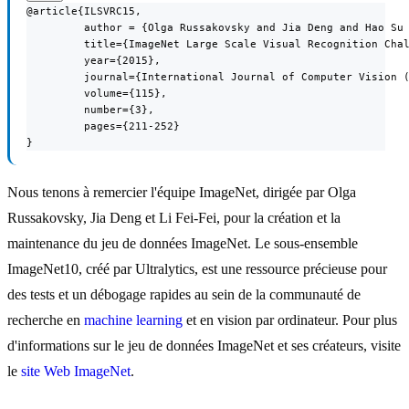
@article{ILSVRC15,

         author = {Olga Russakovsky and Jia Deng and Hao Su 
         title={ImageNet Large Scale Visual Recognition Chal
         year={2015},

         journal={International Journal of Computer Vision (
         volume={115},

         number={3},

         pages={211-252}

}
Nous tenons à remercier l'équipe ImageNet, dirigée par Olga
Russakovsky, Jia Deng et Li Fei-Fei, pour la création et la
maintenance du jeu de données ImageNet. Le sous-ensemble
ImageNet10, créé par Ultralytics, est une ressource précieuse pour
des tests et un débogage rapides au sein de la communauté de
recherche en
machine learning
et en vision par ordinateur. Pour plus
d'informations sur le jeu de données ImageNet et ses créateurs, visite
le
site Web ImageNet
.