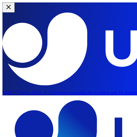
YOLO Vision 2026 :
L'événement mondial de la vision par IA revient
Aller au contenu principal