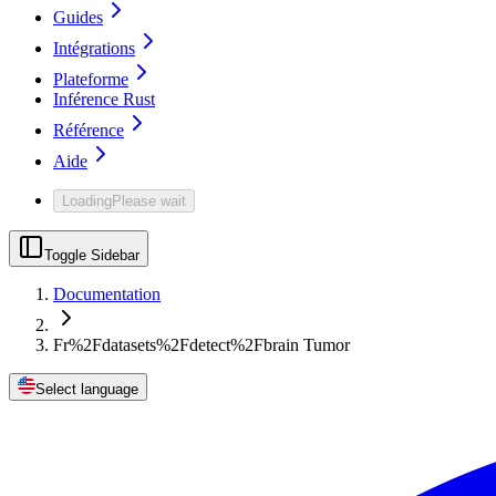
Guides
Intégrations
Plateforme
Inférence Rust
Référence
Aide
Loading
Please wait
Toggle Sidebar
Documentation
Fr%2Fdatasets%2Fdetect%2Fbrain Tumor
Select language