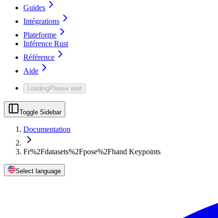
Guides
Intégrations
Plateforme
Inférence Rust
Référence
Aide
Loading
Please wait
Toggle Sidebar
Documentation
Fr%2Fdatasets%2Fpose%2Fhand Keypoints
Select language