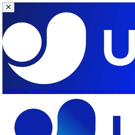
YOLO Vision 2026 :
L'événement mondial de la vision par IA revient
Aller au contenu principal