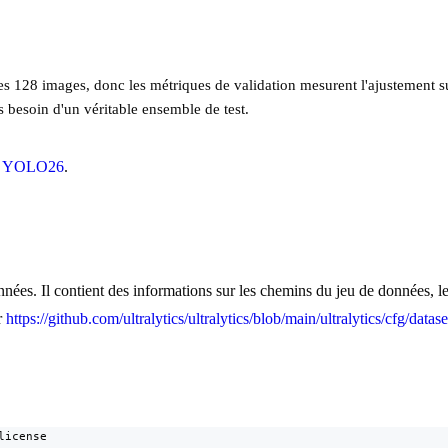
s 128 images, donc les métriques de validation mesurent l'ajustement su
 besoin d'un véritable ensemble de test.
t
YOLO26
.
nées. Il contient des informations sur les chemins du jeu de données, les
r
https://github.com/ultralytics/ultralytics/blob/main/ultralytics/cfg/dat
icense
