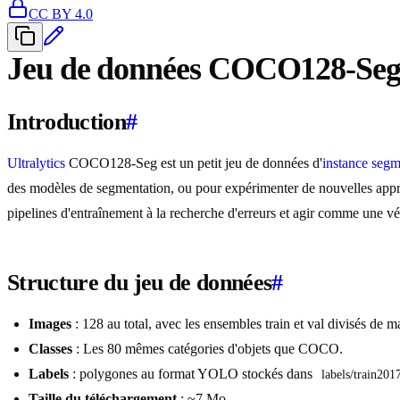
CC BY 4.0
Jeu de données COCO128-Se
Introduction
#
Ultralytics
COCO128-Seg est un petit jeu de données d'
instance segm
des modèles de segmentation, ou pour expérimenter de nouvelles approch
pipelines d'entraînement à la recherche d'erreurs et agir comme une vé
Structure du jeu de données
#
Images
: 128 au total, avec les ensembles train et val divisés de m
Classes
: Les 80 mêmes catégories d'objets que COCO.
Labels
: polygones au format YOLO stockés dans
labels/train201
Taille du téléchargement
: ~7 Mo.