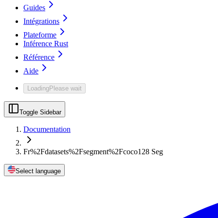
Guides
Intégrations
Plateforme
Inférence Rust
Référence
Aide
Loading
Please wait
Toggle Sidebar
Documentation
Fr%2Fdatasets%2Fsegment%2Fcoco128 Seg
Select language