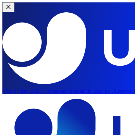
YOLO Vision 2026 :
L'événement mondial de vision par IA revient le
Aller au contenu principal