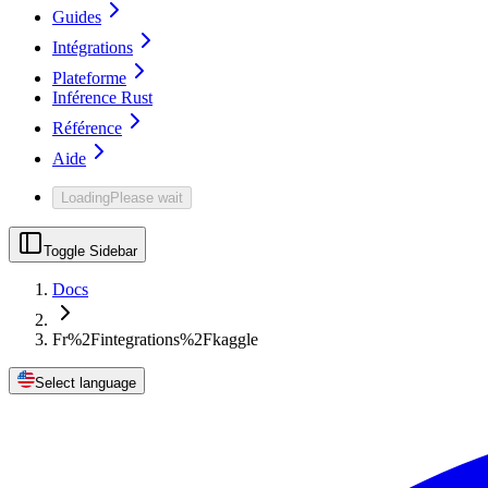
Guides
Intégrations
Plateforme
Inférence Rust
Référence
Aide
Loading
Please wait
Toggle Sidebar
Docs
Fr%2Fintegrations%2Fkaggle
Select language