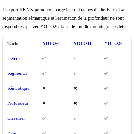
L'export RKNN prend en charge les sept tâches d'Ultralytics. La
segmentation sémantique et l'estimation de la profondeur ne sont
disponibles qu'avec YOLO26, la seule famille qui intègre ces têtes.
Tâche
YOLOv8
YOLO11
YOLO26
Détecter
✅
✅
✅
Segmenter
✅
✅
✅
Sémantique
❌
❌
✅
Profondeur
❌
❌
✅
Classifier
✅
✅
✅
Pose
✅
✅
✅