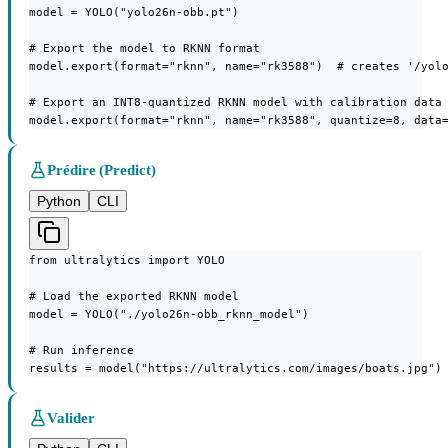
model = YOLO("yolo26n-obb.pt")

# Export the model to RKNN format

model.export(format="rknn", name="rk3588")  # creates '/yolo
# Export an INT8-quantized RKNN model with calibration data

model.export(format="rknn", name="rk3588", quantize=8, data
Prédire (Predict)
Python
CLI
from ultralytics import YOLO

# Load the exported RKNN model

model = YOLO("./yolo26n-obb_rknn_model")

# Run inference

results = model("https://ultralytics.com/images/boats.jpg")
Valider