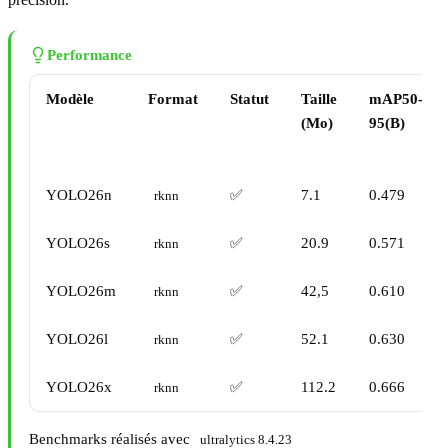
Performance
Modèle
Format
Statut
Taille
mAP50-
(Mo)
95(B)
YOLO26n
✅
7.1
0.479
rknn
YOLO26s
✅
20.9
0.571
rknn
YOLO26m
✅
42,5
0.610
rknn
YOLO26l
✅
52.1
0.630
rknn
YOLO26x
✅
112.2
0.666
rknn
Benchmarks réalisés avec
ultralytics 8.4.23