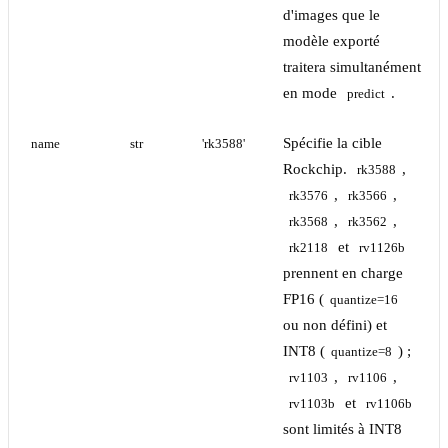
d'images que le
modèle exporté
traitera simultanément
en mode
.
predict
Spécifie la cible
name
str
'rk3588'
Rockchip.
,
rk3588
,
,
rk3576
rk3566
,
,
rk3568
rk3562
et
rk2118
rv1126b
prennent en charge
FP16 (
quantize=16
ou non défini) et
INT8 (
) ;
quantize=8
,
,
rv1103
rv1106
et
rv1103b
rv1106b
sont limités à INT8