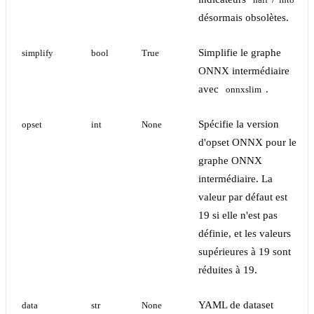
half
int8
désormais obsolètes.
Simplifie le graphe
simplify
bool
True
ONNX intermédiaire
avec
.
onnxslim
Spécifie la version
opset
int
None
d'opset ONNX pour le
graphe ONNX
intermédiaire. La
valeur par défaut est
19 si elle n'est pas
définie, et les valeurs
supérieures à 19 sont
réduites à 19.
YAML de dataset
data
str
None