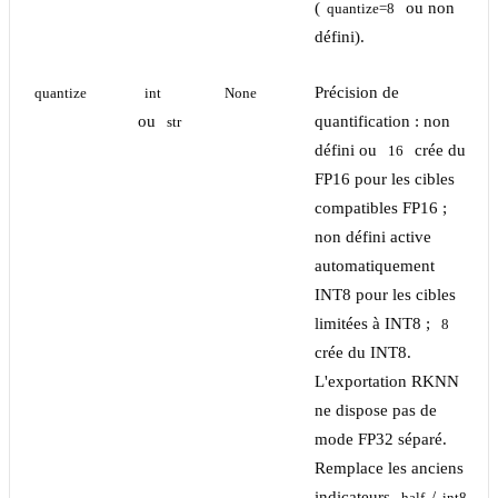
(
ou non
quantize=8
défini).
Précision de
quantize
int
None
ou
quantification : non
str
défini ou
crée du
16
FP16 pour les cibles
compatibles FP16 ;
non défini active
automatiquement
INT8 pour les cibles
limitées à INT8 ;
8
crée du INT8.
L'exportation RKNN
ne dispose pas de
mode FP32 séparé.
Remplace les anciens
indicateurs
/