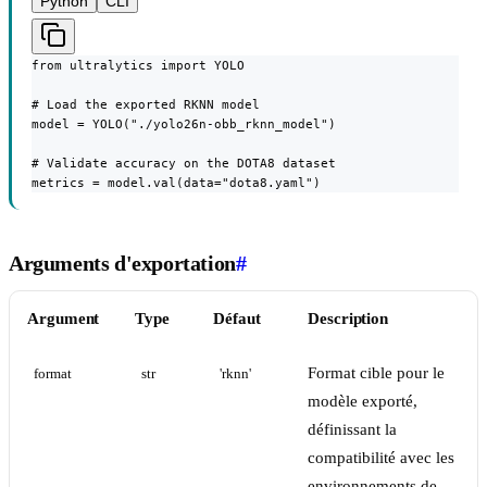
Python
CLI
from ultralytics import YOLO

# Load the exported RKNN model

model = YOLO("./yolo26n-obb_rknn_model")

# Validate accuracy on the DOTA8 dataset

metrics = model.val(data="dota8.yaml")
Arguments d'exportation
#
Argument
Type
Défaut
Description
Format cible pour le
format
str
'rknn'
modèle exporté,
définissant la
compatibilité avec les
environnements de