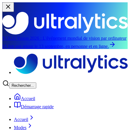
YOLO Vision 2026 :
L'événement mondial de vision par ordinateur
IA fait son retour le 13 septembre, en personne et en ligne.
Aller au contenu principal
Rechercher...
Accueil
Démarrage rapide
Accueil
Modes